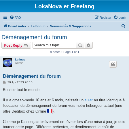
LokaNova et Freelang
FAQ
Register
Login
S
Board index
Le Forum
Nouveautés & Suggestions
e
Déménagement du forum
a
Search
Advanced search
Post Reply
r
9 posts • Page
1
of
1
c
Latinus
h
Admin
Déménagement du forum
P
29 Apr 2023 20:15
o
s
Bonsoir tout le monde,
t
Il y a grosso-modo 16 ans et 6 mois, naissait un
sujet
au titre identique à
l'occasion du déménagement du forum vers notre hébergeur actuel (une
offre Dedibox chez Online
).
Comme je l'annonçais brièvement en février lors d'une mise à jour, je dois
tourner cette page. Différents prétextes, et dernièrement le coût de