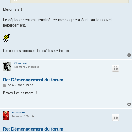
Merci Isis !
Le déplacement est terminé, ce message est écrit sur le nouvel
hébergement.
Les courses hippiques, lorsqu'elles s'y frottent.
Chocolat
Membre / Member
Re: Déménagement du forum
P
30 Apr 2023 15:33
o
s
Bravo Lat et merci !
t
svernoux
Membre / Member
Re: Déménagement du forum