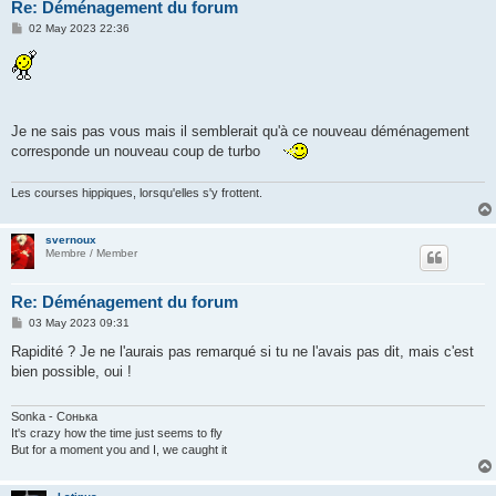
Re: Déménagement du forum
P
02 May 2023 22:36
o
s
t
Je ne sais pas vous mais il semblerait qu'à ce nouveau déménagement
corresponde un nouveau coup de turbo
Les courses hippiques, lorsqu'elles s'y frottent.
svernoux
Membre / Member
Re: Déménagement du forum
P
03 May 2023 09:31
o
s
Rapidité ? Je ne l'aurais pas remarqué si tu ne l'avais pas dit, mais c'est
t
bien possible, oui !
Sonka - Сонька
It's crazy how the time just seems to fly
But for a moment you and I, we caught it