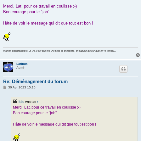
o
s
Merci, Lat, pour ce travail en coulisse ;-)
t
Bon courage pour le "job".
Hâte de voir le message qui dit que tout est bon !
Maman disait toujours :
La vie, c'est comme une boîte de chocolats ; on sait jamais sur quoi on va tomber...
Latinus
Admin
Re: Déménagement du forum
P
30 Apr 2023 15:10
o
s
t
Isis
wrote:
↑
Merci, Lat, pour ce travail en coulisse ;-)
Bon courage pour le "job".
Hâte de voir le message qui dit que tout est bon !