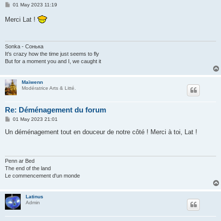
P
01 May 2023 11:19
o
s
Merci Lat !
t
Sonka - Сонька
It's crazy how the time just seems to fly
But for a moment you and I, we caught it
Maïwenn
Modératrice Arts & Litté.
Re: Déménagement du forum
P
01 May 2023 21:01
o
s
Un déménagement tout en douceur de notre côté ! Merci à toi, Lat !
t
Penn ar Bed
The end of the land
Le commencement d'un monde
Latinus
Admin