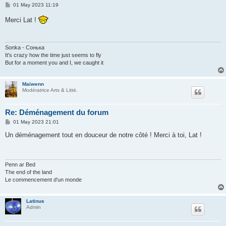
P
01 May 2023 11:19
o
s
Merci Lat !
t
Sonka - Сонька
It's crazy how the time just seems to fly
But for a moment you and I, we caught it
Maïwenn
Modératrice Arts & Litté.
Re: Déménagement du forum
P
01 May 2023 21:01
o
s
Un déménagement tout en douceur de notre côté ! Merci à toi, Lat !
t
Penn ar Bed
The end of the land
Le commencement d'un monde
Latinus
Admin