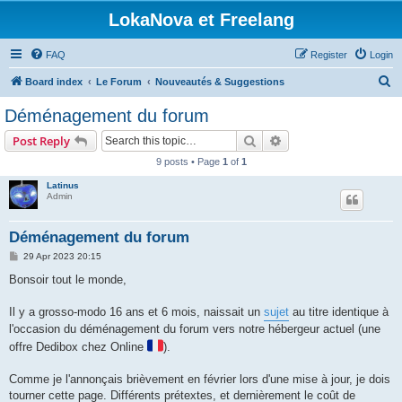
LokaNova et Freelang
FAQ
Register
Login
S
Board index
Le Forum
Nouveautés & Suggestions
e
Déménagement du forum
a
Search
Advanced search
Post Reply
r
9 posts • Page
1
of
1
c
Latinus
h
Admin
Déménagement du forum
P
29 Apr 2023 20:15
o
s
Bonsoir tout le monde,
t
Il y a grosso-modo 16 ans et 6 mois, naissait un
sujet
au titre identique à
l'occasion du déménagement du forum vers notre hébergeur actuel (une
offre Dedibox chez Online
).
Comme je l'annonçais brièvement en février lors d'une mise à jour, je dois
tourner cette page. Différents prétextes, et dernièrement le coût de