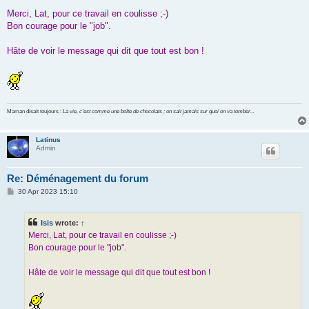
o
s
Merci, Lat, pour ce travail en coulisse ;-)
t
Bon courage pour le "job".
Hâte de voir le message qui dit que tout est bon !
Maman disait toujours :
La vie, c'est comme une boîte de chocolats ; on sait jamais sur quoi on va tomber...
Latinus
Admin
Re: Déménagement du forum
P
30 Apr 2023 15:10
o
s
t
Isis
wrote:
↑
Merci, Lat, pour ce travail en coulisse ;-)
Bon courage pour le "job".
Hâte de voir le message qui dit que tout est bon !