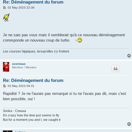
Re: Déménagement du forum
P
02 May 2023 22:36
o
s
t
Je ne sais pas vous mais il semblerait qu'à ce nouveau déménagement
corresponde un nouveau coup de turbo
Les courses hippiques, lorsqu'elles s'y frottent.
svernoux
Membre / Member
Re: Déménagement du forum
P
03 May 2023 09:31
o
s
Rapidité ? Je ne l'aurais pas remarqué si tu ne l'avais pas dit, mais c'est
t
bien possible, oui !
Sonka - Сонька
It's crazy how the time just seems to fly
But for a moment you and I, we caught it