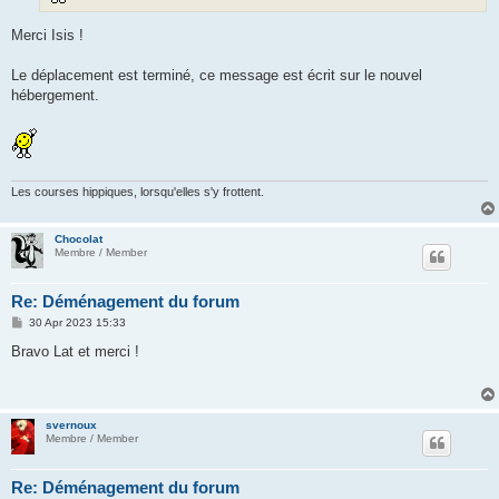
Merci Isis !
Le déplacement est terminé, ce message est écrit sur le nouvel
hébergement.
Les courses hippiques, lorsqu'elles s'y frottent.
Chocolat
Membre / Member
Re: Déménagement du forum
P
30 Apr 2023 15:33
o
s
Bravo Lat et merci !
t
svernoux
Membre / Member
Re: Déménagement du forum