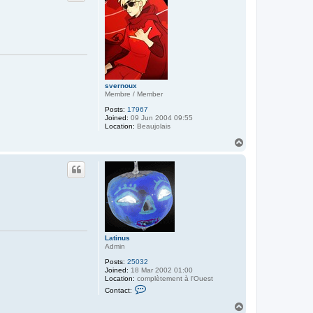
L
a
t
i
n
u
s
svernoux
Membre / Member
Posts:
17967
Joined:
09 Jun 2004 09:55
Location:
Beaujolais
T
o
p
Latinus
Admin
Posts:
25032
Joined:
18 Mar 2002 01:00
Location:
complètement à l'Ouest
C
Contact:
o
n
T
t