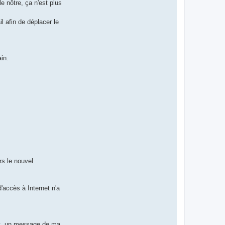
e nôtre, ça n'est plus
n
t
a
l afin de déplacer le
c
t
L
a
t
i
in.
n
u
s
rs le nouvel
d'accès à Internet n'a
jet, un message de ma