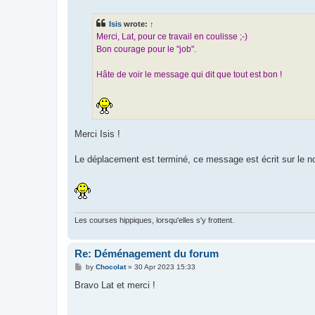
s
t
Isis
wrote:
↑
Merci, Lat, pour ce travail en coulisse ;-)
Bon courage pour le "job".
Hâte de voir le message qui dit que tout est bon !
Merci Isis !
Le déplacement est terminé, ce message est écrit sur le 
Les courses hippiques, lorsqu'elles s'y frottent.
Re: Déménagement du forum
P
by
Chocolat
»
30 Apr 2023 15:33
o
s
Bravo Lat et merci !
t