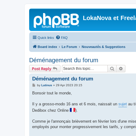
LokaNova et Free
Quick links
FAQ
Board index
Le Forum
Nouveautés & Suggestions
Déménagement du forum
Search
Advanc
Post Reply
Déménagement du forum
P
by
Latinus
»
29 Apr 2023 20:15
o
s
Bonsoir tout le monde,
t
Il y a grosso-modo 16 ans et 6 mois, naissait un
sujet
au ti
Dedibox chez Online
).
Comme je l'annonçais brièvement en février lors d'une mise à
employés pour monter progressivement les tarifs, y compri