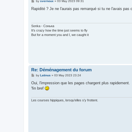
P
by
svernoux
»
03 May 2023 09:31
o
s
Rapidité ? Je ne l'aurais pas remarqué si tu ne l'avais pas d
t
Sonka - Сонька
It's crazy how the time just seems to fly
But for a moment you and I, we caught it
Re: Déménagement du forum
P
by
Latinus
»
03 May 2023 23:24
o
s
Oui, l'impression que les pages chargent plus rapidement.
t
'fin bref
Les courses hippiques, lorsqu'elles s'y frottent.