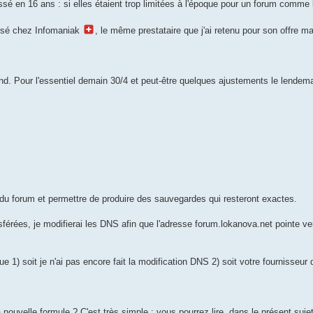
sé en 16 ans : si elles étaient trop limitées à l'époque pour un forum comme l
lisé chez Infomaniak
, le même prestataire que j'ai retenu pour son offre mai
. Pour l'essentiel demain 30/4 et peut-être quelques ajustements le lendema
u du forum et permettre de produire des sauvegardes qui resteront exactes.
sférées, je modifierai les DNS afin que l'adresse forum.lokanova.net pointe ve
e 1) soit je n'ai pas encore fait la modification DNS 2) soit votre fournisseur 
 nouvelle formule ? C'est très simple : vous pourrez lire, dans le présent su