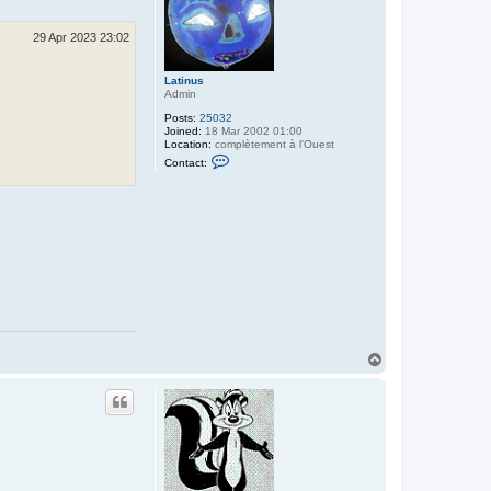
29 Apr 2023 23:02
Latinus
Admin
Posts:
25032
Joined:
18 Mar 2002 01:00
Location:
complètement à l'Ouest
C
Contact:
o
n
t
a
c
t
L
a
t
i
n
u
s
T
o
p