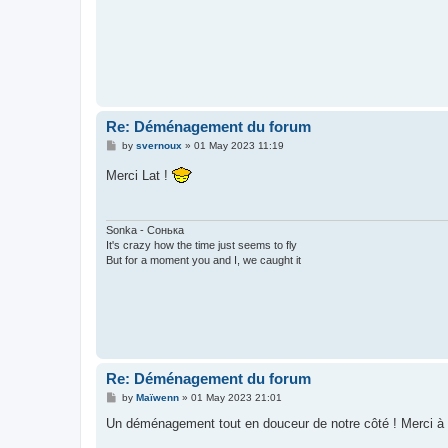
Re: Déménagement du forum
P
by
svernoux
»
01 May 2023 11:19
o
s
Merci Lat !
t
Sonka - Сонька
It's crazy how the time just seems to fly
But for a moment you and I, we caught it
Re: Déménagement du forum
P
by
Maïwenn
»
01 May 2023 21:01
o
s
Un déménagement tout en douceur de notre côté ! Merci à t
t