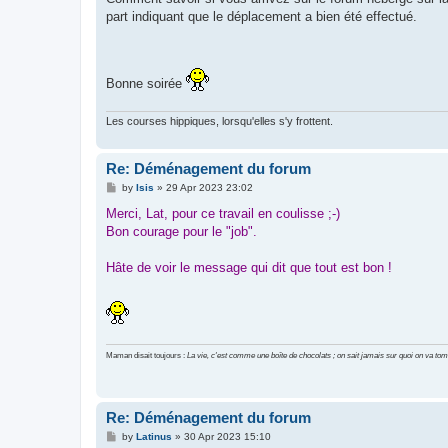
part indiquant que le déplacement a bien été effectué.
Bonne soirée
Les courses hippiques, lorsqu'elles s'y frottent.
Re: Déménagement du forum
P
by
Isis
»
29 Apr 2023 23:02
o
s
Merci, Lat, pour ce travail en coulisse ;-)
t
Bon courage pour le "job".
Hâte de voir le message qui dit que tout est bon !
Maman disait toujours :
La vie, c'est comme une boîte de chocolats ; on sait jamais sur quoi on va tom
Re: Déménagement du forum
P
by
Latinus
»
30 Apr 2023 15:10
o