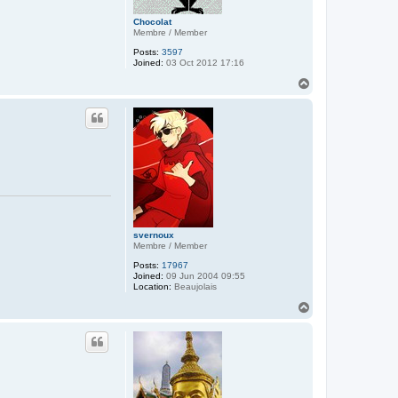
Chocolat
Membre / Member
Posts:
3597
Joined:
03 Oct 2012 17:16
T
o
p
svernoux
Membre / Member
Posts:
17967
Joined:
09 Jun 2004 09:55
Location:
Beaujolais
T
o
p