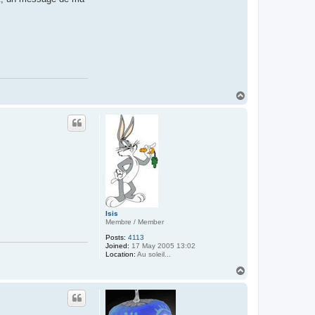
T
o
p
Isis
Membre / Member
Posts:
4113
Joined:
17 May 2005 13:02
Location:
Au soleil...
T
o
p