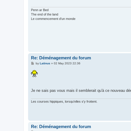
Penn ar Bed
The end of the land
Le commencement d'un monde
Re: Déménagement du forum
P
by
Latinus
»
02 May 2023 22:36
o
s
t
Je ne sais pas vous mais il semblerait qu'à ce nouveau
Les courses hippiques, lorsqu'elles s'y frottent.
Re: Déménagement du forum