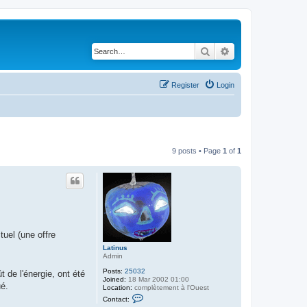
Search
Advanced search
Register
Login
9 posts • Page
1
of
1
uel (une offre
Latinus
Admin
Posts:
25032
 de l'énergie, ont été
Joined:
18 Mar 2002 01:00
ué.
Location:
complètement à l'Ouest
C
Contact:
o