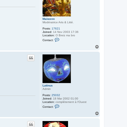
Maïwenn
Modératrice Arts & Litté.
Posts:
17621
Joined:
14 Nov 2003 17:36
Location:
O Breiz ma bro
C
Contact:
o
n
T
t
o
a
p
c
t
M
a
ï
w
e
n
n
Latinus
Admin
Posts:
25032
Joined:
18 Mar 2002 01:00
Location:
complètement à l'Ouest
C
Contact:
o
n
T
t
o
a
p
c
t