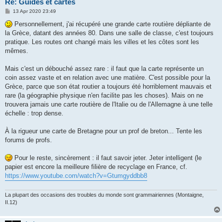
Re: Guides et cartes
P
13 Apr 2020 23:49
o
s
Personnellement, j'ai récupéré une grande carte routière dépliante de
t
la Grèce, datant des années 80. Dans une salle de classe, c'est toujours
pratique. Les routes ont changé mais les villes et les côtes sont les
mêmes.
Mais c'est un débouché assez rare : il faut que la carte représente un
coin assez vaste et en relation avec une matière. C'est possible pour la
Grèce, parce que son état routier a toujours été horriblement mauvais et
rare (la géographie physique n'en facilite pas les choses). Mais on ne
trouvera jamais une carte routière de l'Italie ou de l'Allemagne à une telle
échelle : trop dense.
À la rigueur une carte de Bretagne pour un prof de breton... Tente les
forums de profs.
Pour le reste, sincèrement : il faut savoir jeter. Jeter intelligent (le
papier est encore la meilleure filière de recyclage en France, cf.
https://www.youtube.com/watch?v=Gtumgyddbb8
La plupart des occasions des troubles du monde sont grammairiennes (Montaigne,
II.12)