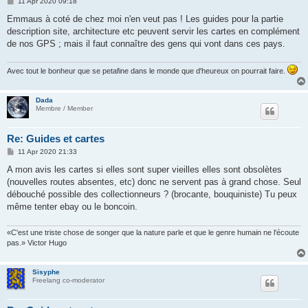
P
11 Apr 2020 09:18
o
s
Emmaus à coté de chez moi n'en veut pas ! Les guides pour la partie
t
description site, architecture etc peuvent servir les cartes en complément
de nos GPS ; mais il faut connaître des gens qui vont dans ces pays.
Avec tout le bonheur que se petafine dans le monde que d'heureux on pourrait faire.
Dada
Membre / Member
Re: Guides et cartes
P
11 Apr 2020 21:33
o
s
A mon avis les cartes si elles sont super vieilles elles sont obsolètes
t
(nouvelles routes absentes, etc) donc ne servent pas à grand chose. Seul
débouché possible des collectionneurs ? (brocante, bouquiniste) Tu peux
même tenter ebay ou le boncoin.
«C'est une triste chose de songer que la nature parle et que le genre humain ne l'écoute
pas.» Victor Hugo
Sisyphe
Freelang co-moderator