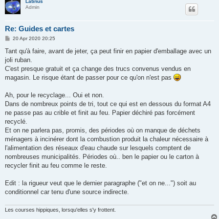
Latinus
Admin
Re: Guides et cartes
P
20 Apr 2020 20:25
o
s
Tant qu'à faire, avant de jeter, ça peut finir en papier d'emballage avec un
t
joli ruban.
C'est presque gratuit et ça change des trucs convenus vendus en
magasin. Le risque étant de passer pour ce qu'on n'est pas
Ah, pour le recyclage... Oui et non.
Dans de nombreux points de tri, tout ce qui est en dessous du format A4
ne passe pas au crible et finit au feu. Papier déchiré pas forcément
recyclé.
Et on ne parlera pas, promis, des périodes où on manque de déchets
ménagers à incinérer dont la combustion produit la chaleur nécessaire à
l'alimentation des réseaux d'eau chaude sur lesquels comptent de
nombreuses municipalités. Périodes où.. ben le papier ou le carton à
recycler finit au feu comme le reste.
Edit : la rigueur veut que le dernier paragraphe ("et on ne...") soit au
conditionnel car tenu d'une source indirecte.
Les courses hippiques, lorsqu'elles s'y frottent.