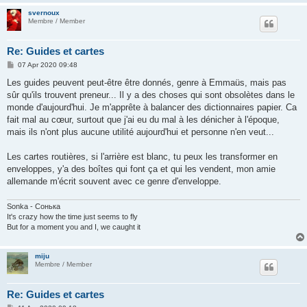
svernoux
Membre / Member
Re: Guides et cartes
P
07 Apr 2020 09:48
o
s
Les guides peuvent peut-être être donnés, genre à Emmaüs, mais pas
t
sûr qu'ils trouvent preneur... Il y a des choses qui sont obsolètes dans le
monde d'aujourd'hui. Je m'apprête à balancer des dictionnaires papier. Ca
fait mal au cœur, surtout que j'ai eu du mal à les dénicher à l'époque,
mais ils n'ont plus aucune utilité aujourd'hui et personne n'en veut...
Les cartes routières, si l'arrière est blanc, tu peux les transformer en
enveloppes, y'a des boîtes qui font ça et qui les vendent, mon amie
allemande m'écrit souvent avec ce genre d'enveloppe.
Sonka - Сонька
It's crazy how the time just seems to fly
But for a moment you and I, we caught it
miju
Membre / Member
Re: Guides et cartes