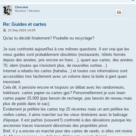
Chocolat
Membre / Member
Re: Guides et cartes
P
10 Sep 2024 14:05
o
s
Qu'as tu décidé finalement? Poubelle ou recyclage?
t
Je suis confronté aujourd'hui à ces mêmes questions. Il est vrai que les
vieux guides sont probablement obsolètes (restaurants, hôtels fermés
depuis des années, prix encore en franc...), quant aux cartes, des années
70, idem (routes qui n'existent plus, de nouvelles sorties...)
Internet a rebattu les cartes (hahaha...) et toutes ces informations sont
accessibles tres facilement avec un volume dans la boite à gant quasi
inexistant.
Cela dit, il persiste encore et toujours un débat avec les randonneurs,
trekkeurs: cartes papier ou cartes gps? Personnellement je suis team
cartes papier 25.000 (pas besoin de recharge, pas besoin de reseau mais
plus de poids dans le sac).
Evidement je préfère les cartes top 25 récentes mais un ami préfère les
vielles cartes, il aime marcher sur les vieux itinéraires avec le balisage
d'époque. Il est parfois (souvent?) confronté à des déviations puisque les
anciennes traces traversent désormais des propriétés privé.
Bref, il y a encore un marché pour des cartes de rando, si elles ont moins