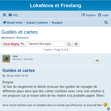
LokaNova et Freelang
FAQ
Register
Login
S
Board index
Espace Cultures
Voyages
e
Guides et cartes
a
Moderator:
Beaumont
r
Search
Advanced search
Post Reply
c
7 posts • Page
1
of
1
h
miju
Membre / Member
Guides et cartes
P
06 Apr 2020 15:20
o
s
Bonjour,
t
Je fais du rangement et désire évacuer des guides de voyages de
différents pays ainsi que des cartes routières avez vous une solution à
me proposer car je trouve idiot de les mettre à la poubelle papier. Merci
Avec tout le bonheur que se petafine dans le monde que d'heureux on pourrait faire.