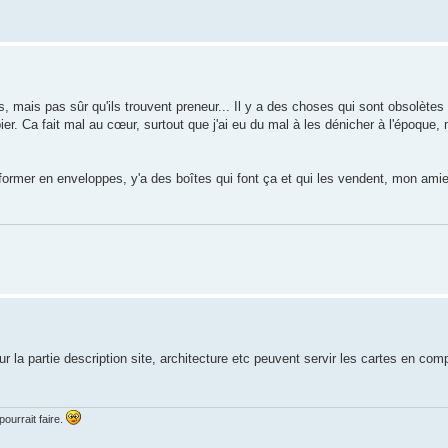
 mais pas sûr qu'ils trouvent preneur... Il y a des choses qui sont obsolète
er. Ca fait mal au cœur, surtout que j'ai eu du mal à les dénicher à l'époque, m
ansformer en enveloppes, y'a des boîtes qui font ça et qui les vendent, mon ami
 la partie description site, architecture etc peuvent servir les cartes en c
ourrait faire.