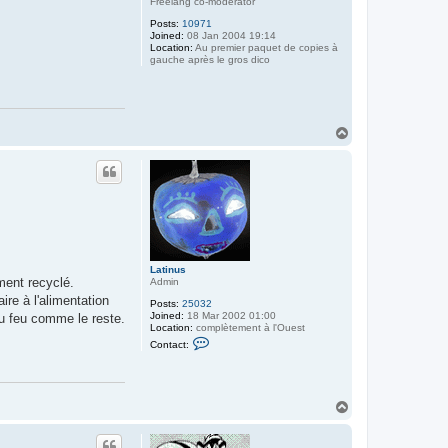
Freelang co-moderator
Posts:
10971
Joined:
08 Jan 2004 19:14
Location:
Au premier paquet de copies à
gauche après le gros dico
T
o
p
Latinus
ment recyclé.
Admin
re à l'alimentation
Posts:
25032
Joined:
18 Mar 2002 01:00
au feu comme le reste.
Location:
complètement à l'Ouest
C
Contact:
o
n
t
a
c
T
t
o
L
p
a
t