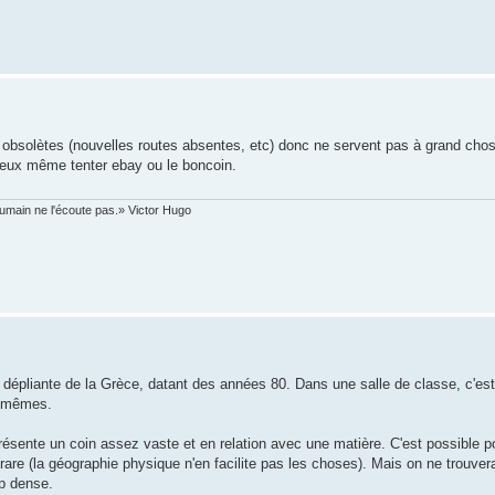
ont obsolètes (nouvelles routes absentes, etc) donc ne servent pas à grand ch
 peux même tenter ebay ou le boncoin.
humain ne l'écoute pas.» Victor Hugo
 dépliante de la Grèce, datant des années 80. Dans une salle de classe, c'est 
s mêmes.
présente un coin assez vaste et en relation avec une matière. C'est possible p
 rare (la géographie physique n'en facilite pas les choses). Mais on ne trouver
op dense.