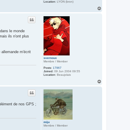
Location:
LYON (bron)
T
o
p
s dans le monde
ais ils n'ont plus
e allemande m'écrit
svernoux
Membre / Member
Posts:
17967
Joined:
09 Jun 2004 09:55
Location:
Beaujolais
T
o
p
omplément de nos GPS ;
miju
Membre / Member