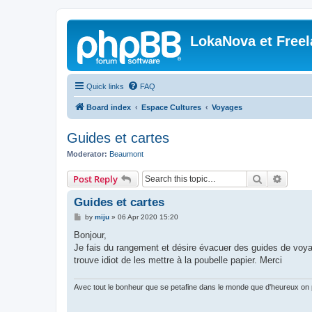
LokaNova et Free
Quick links
FAQ
Board index
Espace Cultures
Voyages
Guides et cartes
Moderator:
Beaumont
Search
Advanc
Post Reply
Guides et cartes
P
by
miju
»
06 Apr 2020 15:20
o
s
Bonjour,
t
Je fais du rangement et désire évacuer des guides de voyag
trouve idiot de les mettre à la poubelle papier. Merci
Avec tout le bonheur que se petafine dans le monde que d'heureux on p