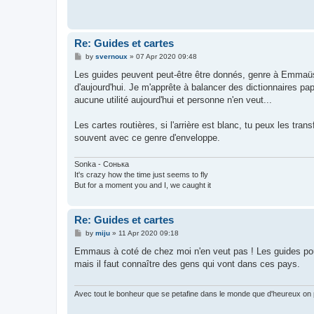
Re: Guides et cartes
P
by
svernoux
»
07 Apr 2020 09:48
o
s
Les guides peuvent peut-être être donnés, genre à Emmaüs,
t
d'aujourd'hui. Je m'apprête à balancer des dictionnaires papi
aucune utilité aujourd'hui et personne n'en veut...
Les cartes routières, si l'arrière est blanc, tu peux les tr
souvent avec ce genre d'enveloppe.
Sonka - Сонька
It's crazy how the time just seems to fly
But for a moment you and I, we caught it
Re: Guides et cartes
P
by
miju
»
11 Apr 2020 09:18
o
s
Emmaus à coté de chez moi n'en veut pas ! Les guides pour
t
mais il faut connaître des gens qui vont dans ces pays.
Avec tout le bonheur que se petafine dans le monde que d'heureux on p