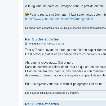
À la rigueur une carte de Bretagne pour un prof de breton..
Pour le reste, sincèrement : il faut savoir jeter. Jeter int
https://www.youtube.com/watch?v=Gtumgyddbb8
La plupart des occasions des troubles du monde sont grammairiennes 
Re: Guides et cartes
P
by
Latinus
»
20 Apr 2020 20:25
o
s
Tant qu'à faire, avant de jeter, ça peut finir en papier d'emb
t
C'est presque gratuit et ça change des trucs convenus ven
Ah, pour le recyclage... Oui et non.
Dans de nombreux points de tri, tout ce qui est en dessous
Et on ne parlera pas, promis, des périodes où on manque de
des réseaux d'eau chaude sur lesquels comptent de nombreus
Edit : la rigueur veut que le dernier paragraphe ("et on ne...
Les courses hippiques, lorsqu'elles s'y frottent.
Re: Guides et cartes