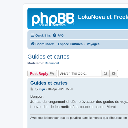
LokaNova et Free
Quick links
FAQ
Board index
Espace Cultures
Voyages
Guides et cartes
Moderator:
Beaumont
Search
Advanc
Post Reply
Guides et cartes
P
by
miju
»
06 Apr 2020 15:20
o
s
Bonjour,
t
Je fais du rangement et désire évacuer des guides de voyag
trouve idiot de les mettre à la poubelle papier. Merci
Avec tout le bonheur que se petafine dans le monde que d'heureux on p