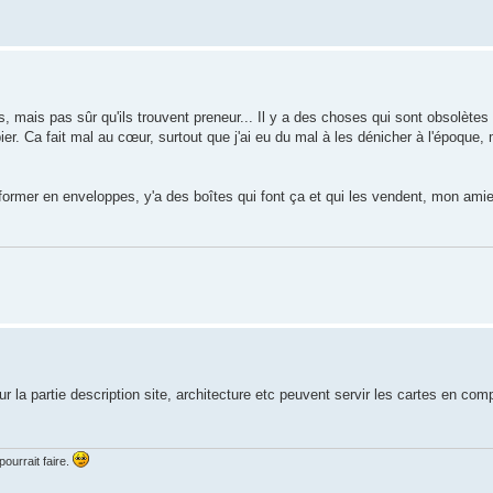
 mais pas sûr qu'ils trouvent preneur... Il y a des choses qui sont obsolète
er. Ca fait mal au cœur, surtout que j'ai eu du mal à les dénicher à l'époque, m
ansformer en enveloppes, y'a des boîtes qui font ça et qui les vendent, mon ami
 la partie description site, architecture etc peuvent servir les cartes en c
ourrait faire.