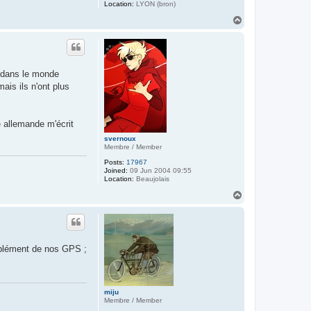
Location:
LYON (bron)
T
o
p
s dans le monde
ais ils n'ont plus
e allemande m'écrit
svernoux
Membre / Member
Posts:
17967
Joined:
09 Jun 2004 09:55
Location:
Beaujolais
T
o
p
omplément de nos GPS ;
miju
Membre / Member