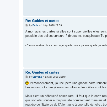
Re: Guides et cartes
P
by
Dada
»
11 Apr 2020 21:33
o
s
A mon avis les cartes si elles sont super vieilles elles s
t
possible des collectionneurs ? (brocante, bouquiniste) Tu
«C'est une triste chose de songer que la nature parle et que le genre 
Re: Guides et cartes
P
by
Sisyphe
»
13 Apr 2020 23:49
o
s
Personnellement, j'ai récupéré une grande carte routière
t
Les routes ont changé mais les villes et les côtes sont le
Mais c'est un débouché assez rare : il faut que la carte re
que son état routier a toujours été horriblement mauvais et
routière de l'Italie ou de l'Allemagne à une telle échelle : tr