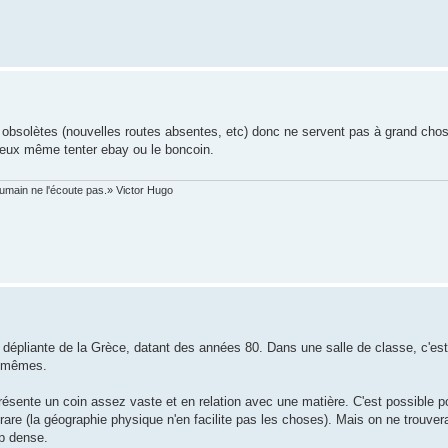
ont obsolètes (nouvelles routes absentes, etc) donc ne servent pas à grand ch
 peux même tenter ebay ou le boncoin.
humain ne l'écoute pas.» Victor Hugo
 dépliante de la Grèce, datant des années 80. Dans une salle de classe, c'est 
s mêmes.
présente un coin assez vaste et en relation avec une matière. C'est possible p
 rare (la géographie physique n'en facilite pas les choses). Mais on ne trouver
op dense.