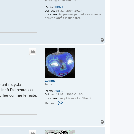
Freelang co-moderator
Posts:
10971
Joined:
08 Jan 2004 19:14
Location:
Au premier paquet de copies à
gauche après le gros dico
T
o
p
Latinus
ment recyclé.
Admin
re à l'alimentation
Posts:
25032
Joined:
18 Mar 2002 01:00
au feu comme le reste.
Location:
complètement à l'Ouest
C
Contact:
o
n
t
a
c
T
t
o
L
p
a
t