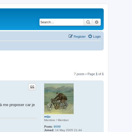
Search
Advanced search
Register
Login
7 posts • Page
1
of
1
 à me proposer car je
miju
Membre / Member
Posts:
9099
Joined:
14 May 2005 21:44