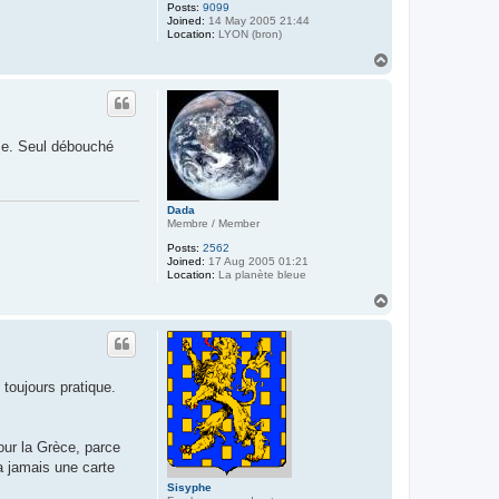
Posts:
9099
Joined:
14 May 2005 21:44
Location:
LYON (bron)
T
o
p
ose. Seul débouché
Dada
Membre / Member
Posts:
2562
Joined:
17 Aug 2005 01:21
Location:
La planète bleue
T
o
p
toujours pratique.
our la Grèce, parce
a jamais une carte
Sisyphe