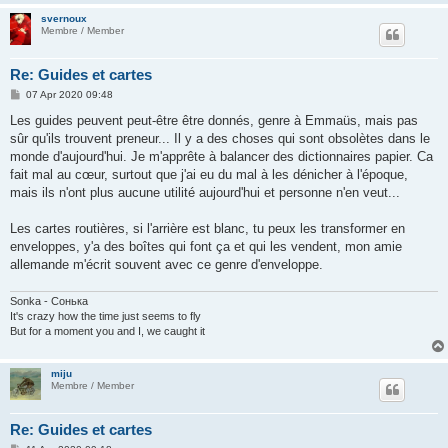
svernoux
Membre / Member
Re: Guides et cartes
P
07 Apr 2020 09:48
o
s
Les guides peuvent peut-être être donnés, genre à Emmaüs, mais pas
t
sûr qu'ils trouvent preneur... Il y a des choses qui sont obsolètes dans le
monde d'aujourd'hui. Je m'apprête à balancer des dictionnaires papier. Ca
fait mal au cœur, surtout que j'ai eu du mal à les dénicher à l'époque,
mais ils n'ont plus aucune utilité aujourd'hui et personne n'en veut...
Les cartes routières, si l'arrière est blanc, tu peux les transformer en
enveloppes, y'a des boîtes qui font ça et qui les vendent, mon amie
allemande m'écrit souvent avec ce genre d'enveloppe.
Sonka - Сонька
It's crazy how the time just seems to fly
But for a moment you and I, we caught it
miju
Membre / Member
Re: Guides et cartes