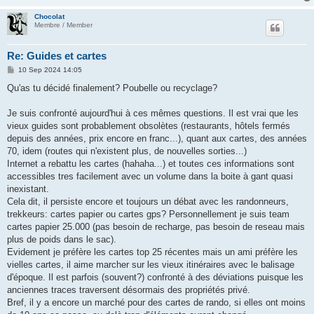
Chocolat
Membre / Member
Re: Guides et cartes
P
10 Sep 2024 14:05
o
s
Qu'as tu décidé finalement? Poubelle ou recyclage?
t
Je suis confronté aujourd'hui à ces mêmes questions. Il est vrai que les
vieux guides sont probablement obsolètes (restaurants, hôtels fermés
depuis des années, prix encore en franc...), quant aux cartes, des années
70, idem (routes qui n'existent plus, de nouvelles sorties...)
Internet a rebattu les cartes (hahaha...) et toutes ces informations sont
accessibles tres facilement avec un volume dans la boite à gant quasi
inexistant.
Cela dit, il persiste encore et toujours un débat avec les randonneurs,
trekkeurs: cartes papier ou cartes gps? Personnellement je suis team
cartes papier 25.000 (pas besoin de recharge, pas besoin de reseau mais
plus de poids dans le sac).
Evidement je préfère les cartes top 25 récentes mais un ami préfère les
vielles cartes, il aime marcher sur les vieux itinéraires avec le balisage
d'époque. Il est parfois (souvent?) confronté à des déviations puisque les
anciennes traces traversent désormais des propriétés privé.
Bref, il y a encore un marché pour des cartes de rando, si elles ont moins