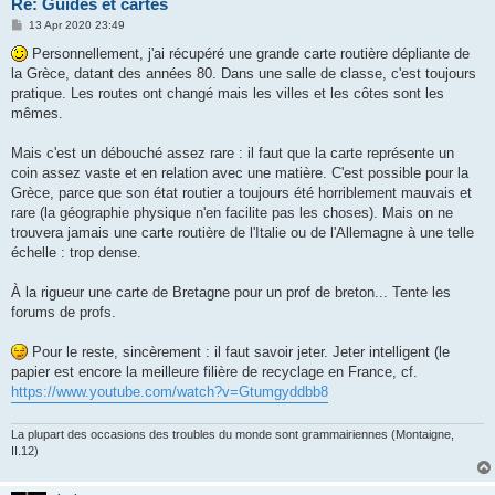
Re: Guides et cartes
P
13 Apr 2020 23:49
o
s
Personnellement, j'ai récupéré une grande carte routière dépliante de
t
la Grèce, datant des années 80. Dans une salle de classe, c'est toujours
pratique. Les routes ont changé mais les villes et les côtes sont les
mêmes.
Mais c'est un débouché assez rare : il faut que la carte représente un
coin assez vaste et en relation avec une matière. C'est possible pour la
Grèce, parce que son état routier a toujours été horriblement mauvais et
rare (la géographie physique n'en facilite pas les choses). Mais on ne
trouvera jamais une carte routière de l'Italie ou de l'Allemagne à une telle
échelle : trop dense.
À la rigueur une carte de Bretagne pour un prof de breton... Tente les
forums de profs.
Pour le reste, sincèrement : il faut savoir jeter. Jeter intelligent (le
papier est encore la meilleure filière de recyclage en France, cf.
https://www.youtube.com/watch?v=Gtumgyddbb8
La plupart des occasions des troubles du monde sont grammairiennes (Montaigne,
II.12)