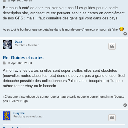
P
11 Apr 2020 09:18
o
s
Emmaus à coté de chez moi n'en veut pas ! Les guides pour la partie
t
description site, architecture etc peuvent servir les cartes en complément
de nos GPS ; mais il faut connaître des gens qui vont dans ces pays.
Avec tout le bonheur que se petafine dans le monde que d'heureux on pourrait faire.
Dada
Membre / Member
Re: Guides et cartes
P
11 Apr 2020 21:33
o
s
A mon avis les cartes si elles sont super vieilles elles sont obsolètes
t
(nouvelles routes absentes, etc) donc ne servent pas à grand chose. Seul
débouché possible des collectionneurs ? (brocante, bouquiniste) Tu peux
même tenter ebay ou le boncoin.
«C'est une triste chose de songer que la nature parle et que le genre humain ne l'écoute
pas.» Victor Hugo
Sisyphe
Freelang co-moderator