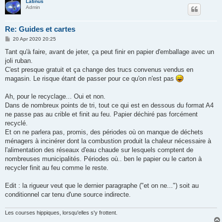
Latinus
Admin
Re: Guides et cartes
P
20 Apr 2020 20:25
o
s
Tant qu'à faire, avant de jeter, ça peut finir en papier d'emballage avec un
t
joli ruban.
C'est presque gratuit et ça change des trucs convenus vendus en
magasin. Le risque étant de passer pour ce qu'on n'est pas
Ah, pour le recyclage... Oui et non.
Dans de nombreux points de tri, tout ce qui est en dessous du format A4
ne passe pas au crible et finit au feu. Papier déchiré pas forcément
recyclé.
Et on ne parlera pas, promis, des périodes où on manque de déchets
ménagers à incinérer dont la combustion produit la chaleur nécessaire à
l'alimentation des réseaux d'eau chaude sur lesquels comptent de
nombreuses municipalités. Périodes où.. ben le papier ou le carton à
recycler finit au feu comme le reste.
Edit : la rigueur veut que le dernier paragraphe ("et on ne...") soit au
conditionnel car tenu d'une source indirecte.
Les courses hippiques, lorsqu'elles s'y frottent.