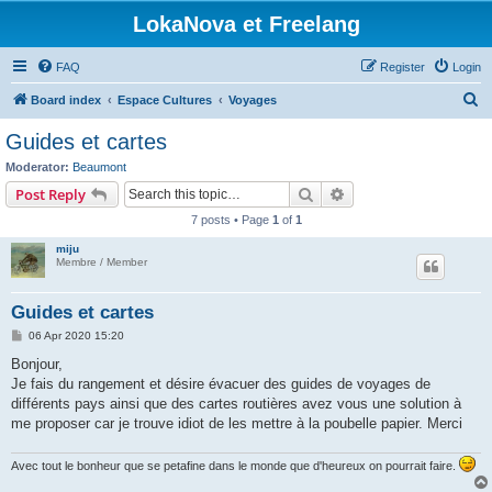
LokaNova et Freelang
FAQ
Register
Login
S
Board index
Espace Cultures
Voyages
e
Guides et cartes
a
Moderator:
Beaumont
r
Search
Advanced search
Post Reply
c
7 posts • Page
1
of
1
h
miju
Membre / Member
Guides et cartes
P
06 Apr 2020 15:20
o
s
Bonjour,
t
Je fais du rangement et désire évacuer des guides de voyages de
différents pays ainsi que des cartes routières avez vous une solution à
me proposer car je trouve idiot de les mettre à la poubelle papier. Merci
Avec tout le bonheur que se petafine dans le monde que d'heureux on pourrait faire.