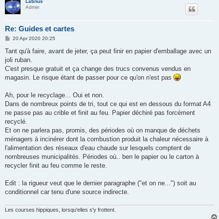
Latinus
Admin
Re: Guides et cartes
P
20 Apr 2020 20:25
o
s
Tant qu'à faire, avant de jeter, ça peut finir en papier d'emballage avec un
t
joli ruban.
C'est presque gratuit et ça change des trucs convenus vendus en
magasin. Le risque étant de passer pour ce qu'on n'est pas
Ah, pour le recyclage... Oui et non.
Dans de nombreux points de tri, tout ce qui est en dessous du format A4
ne passe pas au crible et finit au feu. Papier déchiré pas forcément
recyclé.
Et on ne parlera pas, promis, des périodes où on manque de déchets
ménagers à incinérer dont la combustion produit la chaleur nécessaire à
l'alimentation des réseaux d'eau chaude sur lesquels comptent de
nombreuses municipalités. Périodes où.. ben le papier ou le carton à
recycler finit au feu comme le reste.
Edit : la rigueur veut que le dernier paragraphe ("et on ne...") soit au
conditionnel car tenu d'une source indirecte.
Les courses hippiques, lorsqu'elles s'y frottent.