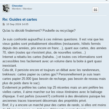
Chocolat
Membre / Member
Re: Guides et cartes
P
10 Sep 2024 14:05
o
s
Qu'as tu décidé finalement? Poubelle ou recyclage?
t
Je suis confronté aujourd'hui à ces mêmes questions. Il est vrai que les
vieux guides sont probablement obsolètes (restaurants, hôtels fermés
depuis des années, prix encore en franc...), quant aux cartes, des années
70, idem (routes qui n'existent plus, de nouvelles sorties...)
Internet a rebattu les cartes (hahaha...) et toutes ces informations sont
accessibles tres facilement avec un volume dans la boite à gant quasi
inexistant.
Cela dit, il persiste encore et toujours un débat avec les randonneurs,
trekkeurs: cartes papier ou cartes gps? Personnellement je suis team
cartes papier 25.000 (pas besoin de recharge, pas besoin de reseau mais
plus de poids dans le sac).
Evidement je préfère les cartes top 25 récentes mais un ami préfère les
vielles cartes, il aime marcher sur les vieux itinéraires avec le balisage
d'époque. Il est parfois (souvent?) confronté à des déviations puisque les
anciennes traces traversent désormais des propriétés privé.
Bref, il y a encore un marché pour des cartes de rando, si elles ont moins