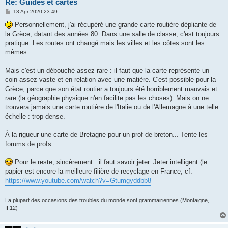
Re: Guides et cartes
P
13 Apr 2020 23:49
o
s
Personnellement, j'ai récupéré une grande carte routière dépliante de
t
la Grèce, datant des années 80. Dans une salle de classe, c'est toujours
pratique. Les routes ont changé mais les villes et les côtes sont les
mêmes.
Mais c'est un débouché assez rare : il faut que la carte représente un
coin assez vaste et en relation avec une matière. C'est possible pour la
Grèce, parce que son état routier a toujours été horriblement mauvais et
rare (la géographie physique n'en facilite pas les choses). Mais on ne
trouvera jamais une carte routière de l'Italie ou de l'Allemagne à une telle
échelle : trop dense.
À la rigueur une carte de Bretagne pour un prof de breton... Tente les
forums de profs.
Pour le reste, sincèrement : il faut savoir jeter. Jeter intelligent (le
papier est encore la meilleure filière de recyclage en France, cf.
https://www.youtube.com/watch?v=Gtumgyddbb8
La plupart des occasions des troubles du monde sont grammairiennes (Montaigne,
II.12)