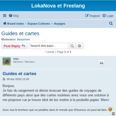
LokaNova et Freelang
FAQ
Register
Login
S
Board index
Espace Cultures
Voyages
e
Guides et cartes
a
Moderator:
Beaumont
r
Search
Advanced search
Post Reply
c
7 posts • Page
1
of
1
h
miju
Membre / Member
Guides et cartes
P
06 Apr 2020 15:20
o
s
Bonjour,
t
Je fais du rangement et désire évacuer des guides de voyages de
différents pays ainsi que des cartes routières avez vous une solution à
me proposer car je trouve idiot de les mettre à la poubelle papier. Merci
Avec tout le bonheur que se petafine dans le monde que d'heureux on pourrait faire.