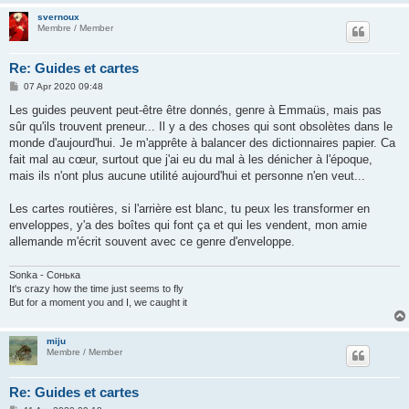
svernoux
Membre / Member
Re: Guides et cartes
P
07 Apr 2020 09:48
o
s
Les guides peuvent peut-être être donnés, genre à Emmaüs, mais pas
t
sûr qu'ils trouvent preneur... Il y a des choses qui sont obsolètes dans le
monde d'aujourd'hui. Je m'apprête à balancer des dictionnaires papier. Ca
fait mal au cœur, surtout que j'ai eu du mal à les dénicher à l'époque,
mais ils n'ont plus aucune utilité aujourd'hui et personne n'en veut...
Les cartes routières, si l'arrière est blanc, tu peux les transformer en
enveloppes, y'a des boîtes qui font ça et qui les vendent, mon amie
allemande m'écrit souvent avec ce genre d'enveloppe.
Sonka - Сонька
It's crazy how the time just seems to fly
But for a moment you and I, we caught it
miju
Membre / Member
Re: Guides et cartes