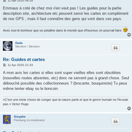
P
11 Apr 2020 09:18
o
s
Emmaus à coté de chez moi n'en veut pas ! Les guides pour la partie
t
description site, architecture etc peuvent servir les cartes en complément
de nos GPS ; mais il faut connaître des gens qui vont dans ces pays.
Avec tout le bonheur que se petafine dans le monde que d'heureux on pourrait faire.
Dada
Membre / Member
Re: Guides et cartes
P
11 Apr 2020 21:33
o
s
A mon avis les cartes si elles sont super vieilles elles sont obsolètes
t
(nouvelles routes absentes, etc) donc ne servent pas à grand chose. Seul
débouché possible des collectionneurs ? (brocante, bouquiniste) Tu peux
même tenter ebay ou le boncoin.
«C'est une triste chose de songer que la nature parle et que le genre humain ne l'écoute
pas.» Victor Hugo
Sisyphe
Freelang co-moderator