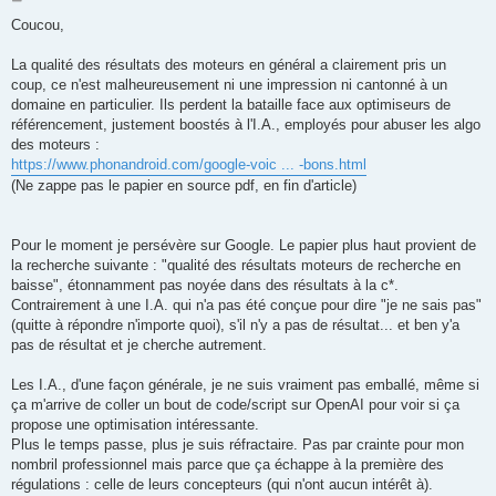
o
s
Coucou,
t
La qualité des résultats des moteurs en général a clairement pris un
coup, ce n'est malheureusement ni une impression ni cantonné à un
domaine en particulier. Ils perdent la bataille face aux optimiseurs de
référencement, justement boostés à l'I.A., employés pour abuser les algo
des moteurs :
https://www.phonandroid.com/google-voic ... -bons.html
(Ne zappe pas le papier en source pdf, en fin d'article)
Pour le moment je persévère sur Google. Le papier plus haut provient de
la recherche suivante : "qualité des résultats moteurs de recherche en
baisse", étonnamment pas noyée dans des résultats à la c*.
Contrairement à une I.A. qui n'a pas été conçue pour dire "je ne sais pas"
(quitte à répondre n'importe quoi), s'il n'y a pas de résultat... et ben y'a
pas de résultat et je cherche autrement.
Les I.A., d'une façon générale, je ne suis vraiment pas emballé, même si
ça m'arrive de coller un bout de code/script sur OpenAI pour voir si ça
propose une optimisation intéressante.
Plus le temps passe, plus je suis réfractaire. Pas par crainte pour mon
nombril professionnel mais parce que ça échappe à la première des
régulations : celle de leurs concepteurs (qui n'ont aucun intérêt à).