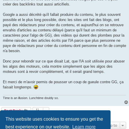
créer des backlinks tout aussi articifiels.
Google a aussi décrété qu'il fallait produire du contenu, le plus souvent
possible et le plus long possible, donc les sites ont fait des blogs, ont
payé des rédacteurs pour créer du contenu, et aujourd'hui on se retrouve
envahis d'articles au contenu délayé (parce qu'il faut un minimum de
caractères pour l'algo de GG), des vidéos qui durent des plombes pour la
même raison, et des articles écrits par l'IA parce que plus personne ne
paye de rédacteurs pour créer du contenu dont personne en fin de compte
n'a besoin.
Donc pour rebondir sur ce que disait Lat, que l'IA soit utilisée pour abuser
les algos des moteurs, cela montre simplement que les algos des
moteurs sont à revoir complètement, et il serait grand temps.
Et merci de m'avoir permis de pousser un coup de gueule contre GG, ça
faisait longtemps.
Time is an illusion. Lunchtime doubly so.
Post Reply
3 posts • Page
1
of
1
This website uses cookies to ensure you get the
Jump to
best experience on our website.
Learn more