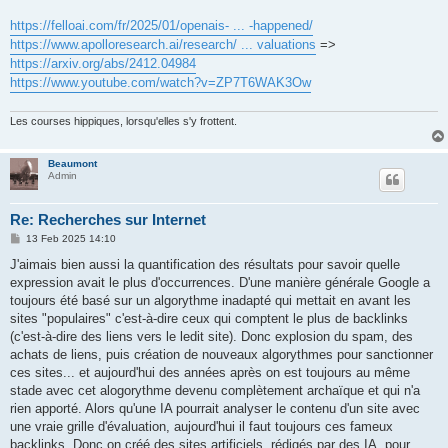
https://felloai.com/fr/2025/01/openais- ... -happened/
https://www.apolloresearch.ai/research/ ... valuations
=>
https://arxiv.org/abs/2412.04984
https://www.youtube.com/watch?v=ZP7T6WAK3Ow
Les courses hippiques, lorsqu'elles s'y frottent.
Beaumont
Admin
Re: Recherches sur Internet
P
13 Feb 2025 14:10
o
s
J'aimais bien aussi la quantification des résultats pour savoir quelle
t
expression avait le plus d'occurrences. D'une manière générale Google a
toujours été basé sur un algorythme inadapté qui mettait en avant les
sites "populaires" c'est-à-dire ceux qui comptent le plus de backlinks
(c'est-à-dire des liens vers le ledit site). Donc explosion du spam, des
achats de liens, puis création de nouveaux algorythmes pour sanctionner
ces sites... et aujourd'hui des années après on est toujours au même
stade avec cet alogorythme devenu complètement archaïque et qui n'a
rien apporté. Alors qu'une IA pourrait analyser le contenu d'un site avec
une vraie grille d'évaluation, aujourd'hui il faut toujours ces fameux
backlinks. Donc on créé des sites artificiels, rédigés par des IA, pour