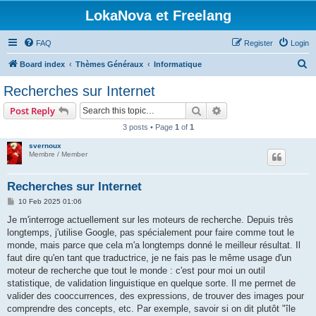
LokaNova et Freelang
FAQ
Register
Login
S
Board index
Thèmes Généraux
Informatique
e
Recherches sur Internet
a
Search
Advanced search
Post Reply
r
3 posts • Page
1
of
1
c
svernoux
h
Membre / Member
Recherches sur Internet
P
10 Feb 2025 01:06
o
s
Je m'interroge actuellement sur les moteurs de recherche. Depuis très
t
longtemps, j'utilise Google, pas spécialement pour faire comme tout le
monde, mais parce que cela m'a longtemps donné le meilleur résultat. Il
faut dire qu'en tant que traductrice, je ne fais pas le même usage d'un
moteur de recherche que tout le monde : c'est pour moi un outil
statistique, de validation linguistique en quelque sorte. Il me permet de
valider des cooccurrences, des expressions, de trouver des images pour
comprendre des concepts, etc. Par exemple, savoir si on dit plutôt "île