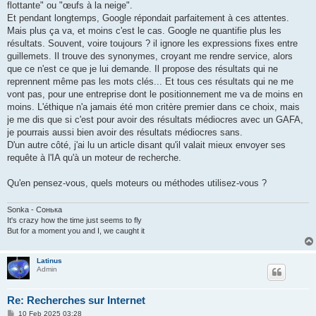
flottante" ou "œufs à la neige".
Et pendant longtemps, Google répondait parfaitement à ces attentes.
Mais plus ça va, et moins c'est le cas. Google ne quantifie plus les
résultats. Souvent, voire toujours ? il ignore les expressions fixes entre
guillemets. Il trouve des synonymes, croyant me rendre service, alors
que ce n'est ce que je lui demande. Il propose des résultats qui ne
reprennent même pas les mots clés... Et tous ces résultats qui ne me
vont pas, pour une entreprise dont le positionnement me va de moins en
moins. L'éthique n'a jamais été mon critère premier dans ce choix, mais
je me dis que si c'est pour avoir des résultats médiocres avec un GAFA,
je pourrais aussi bien avoir des résultats médiocres sans.
D'un autre côté, j'ai lu un article disant qu'il valait mieux envoyer ses
requête à l'IA qu'à un moteur de recherche.
Qu'en pensez-vous, quels moteurs ou méthodes utilisez-vous ?
Sonka - Сонька
It's crazy how the time just seems to fly
But for a moment you and I, we caught it
Latinus
Admin
Re: Recherches sur Internet
P
10 Feb 2025 03:28