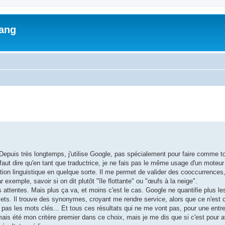
lang
ed search
Depuis très longtemps, j'utilise Google, pas spécialement pour faire comme t
 faut dire qu'en tant que traductrice, je ne fais pas le même usage d'un moteu
dation linguistique en quelque sorte. Il me permet de valider des cooccurrence
xemple, savoir si on dit plutôt "île flottante" ou "œufs à la neige".
attentes. Mais plus ça va, et moins c'est le cas. Google ne quantifie plus le
emets. Il trouve des synonymes, croyant me rendre service, alors que ce n'est c
as les mots clés... Et tous ces résultats qui ne me vont pas, pour une entre
is été mon critère premier dans ce choix, mais je me dis que si c'est pour av