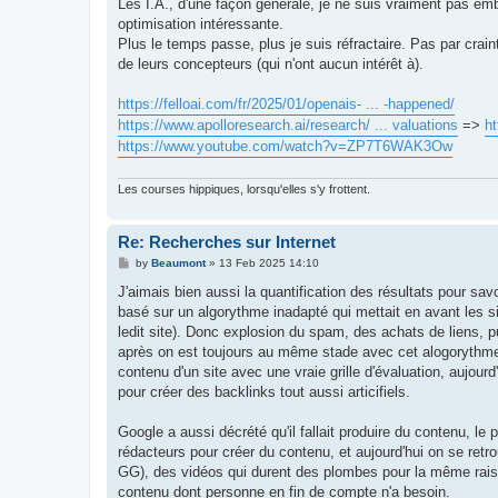
Les I.A., d'une façon générale, je ne suis vraiment pas em
optimisation intéressante.
Plus le temps passe, plus je suis réfractaire. Pas par crai
de leurs concepteurs (qui n'ont aucun intérêt à).
https://felloai.com/fr/2025/01/openais- ... -happened/
https://www.apolloresearch.ai/research/ ... valuations
=>
ht
https://www.youtube.com/watch?v=ZP7T6WAK3Ow
Les courses hippiques, lorsqu'elles s'y frottent.
Re: Recherches sur Internet
P
by
Beaumont
»
13 Feb 2025 14:10
o
s
J'aimais bien aussi la quantification des résultats pour sa
t
basé sur un algorythme inadapté qui mettait en avant les sit
ledit site). Donc explosion du spam, des achats de liens, 
après on est toujours au même stade avec cet alogorythme 
contenu d'un site avec une vraie grille d'évaluation, aujourd
pour créer des backlinks tout aussi articifiels.
Google a aussi décrété qu'il fallait produire du contenu, le 
rédacteurs pour créer du contenu, et aujourd'hui on se retr
GG), des vidéos qui durent des plombes pour la même raison
contenu dont personne en fin de compte n'a besoin.