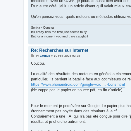
médiocres avec un GAFA, je pourrais aussi bien avoir des 
D'un autre côté, j'ai lu un article disant qu'il valait mieux
Qu'en pensez-vous, quels moteurs ou méthodes utilisez-v
Sonka - Сонька
It's crazy how the time just seems to fly
But for a moment you and I, we caught it
Re: Recherches sur Internet
P
by
Latinus
»
10 Feb 2025 03:28
o
s
Coucou,
t
La qualité des résultats des moteurs en général a clairem
particulier. Ils perdent la bataille face aux optimiseurs d
https://www.phonandroid.com/google-voic ... -bons.html
(Ne zappe pas le papier en source pdf, en fin d'article)
Pour le moment je persévère sur Google. Le papier plus hau
étonnamment pas noyée dans des résultats à la c*.
Contrairement à une I.A. qui n'a pas été conçue pour dire "je
résultat et je cherche autrement.