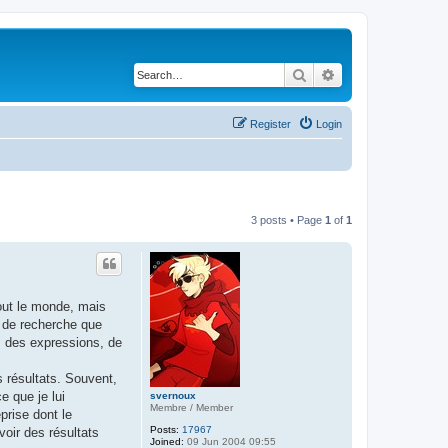
Search
Advanced search
Register
Login
3 posts • Page
1
of
1
out le monde, mais
r de recherche que
s, des expressions, de
s résultats. Souvent,
e que je lui
svernoux
Membre / Member
prise dont le
Posts:
17967
oir des résultats
Joined:
09 Jun 2004 09:55