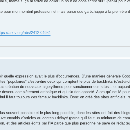
ballé, même si ça m'arrive de coller un bout de code/script sur OpenAI pour v
nte pour mon nombril professionnel mais parce que ça échappe à la première de
tps://arxiv.org/abs/2412.04984
voir quelle expression avait le plus d'occurrences. D'une manière générale Goog
es "populaires" c'est-à-dire ceux qui comptent le plus de backlinks (c'est-à-di
puis création de nouveaux algorythmes pour sanctionner ces sites... et aujour
devenu complètement archaïque et qui n'a rien apporté. Alors qu'une IA pourr
'hui il faut toujours ces fameux backlinks. Donc on créé des sites artificiels, 
plus souvent possible et le plus long possible, donc les sites ont fait des blog
ouve envahis d'articles au contenu délayé (parce qu'il faut un minimum de cara
, et des articles écrits par l'IA parce que plus personne ne paye de rédacte