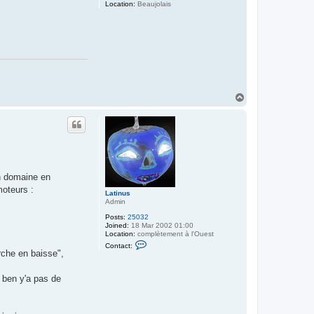
Location:
Beaujolais
T
o
p
un domaine en
moteurs :
Latinus
Admin
Posts:
25032
Joined:
18 Mar 2002 01:00
Location:
complètement à l'Ouest
C
Contact:
o
rche en baisse",
n
t
a
t ben y'a pas de
c
t
L
a