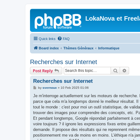
LokaNova et Free
Quick links
FAQ
Board index
Thèmes Généraux
Informatique
Recherches sur Internet
Search
Advanc
Post Reply
Recherches sur Internet
P
by
svernoux
»
10 Feb 2025 01:06
o
s
Je m'interroge actuellement sur les moteurs de recherche. 
t
parce que cela m'a longtemps donné le meilleur résultat. Il
tout le monde : c'est pour moi un outil statistique, de vali
trouver des images pour comprendre des concepts, etc. Par e
Et pendant longtemps, Google répondait parfaitement à ces 
voire toujours ? il ignore les expressions fixes entre guill
demande. Il propose des résultats qui ne reprennent même p
positionnement me va de moins en moins. L'éthique n'a jama