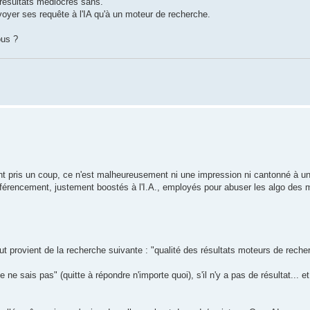
résultats médiocres sans.
 envoyer ses requête à l'IA qu'à un moteur de recherche.
ous ?
ent pris un coup, ce n'est malheureusement ni une impression ni cantonné à 
e référencement, justement boostés à l'I.A., employés pour abuser les algo des 
t provient de la recherche suivante : "qualité des résultats moteurs de reche
 ne sais pas" (quitte à répondre n'importe quoi), s'il n'y a pas de résultat... e