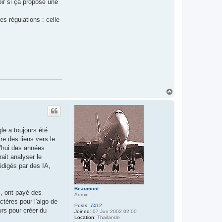
oir si ça propose une
t
i
n
s régulations : celle
u
s
T
o
p
le a toujours été
re des liens vers le
d'hui des années
ait analyser le
rédigés par des IA,
Beaumont
s, ont payé des
Admin
ctères pour l'algo de
Posts:
7412
urs pour créer du
Joined:
07 Jun 2002 02:00
Location:
Thailande