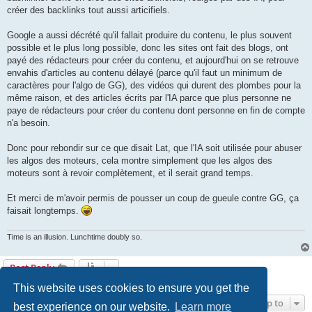
créer des backlinks tout aussi articifiels.
Google a aussi décrété qu'il fallait produire du contenu, le plus souvent
possible et le plus long possible, donc les sites ont fait des blogs, ont
payé des rédacteurs pour créer du contenu, et aujourd'hui on se retrouve
envahis d'articles au contenu délayé (parce qu'il faut un minimum de
caractères pour l'algo de GG), des vidéos qui durent des plombes pour la
même raison, et des articles écrits par l'IA parce que plus personne ne
paye de rédacteurs pour créer du contenu dont personne en fin de compte
n'a besoin.
Donc pour rebondir sur ce que disait Lat, que l'IA soit utilisée pour abuser
les algos des moteurs, cela montre simplement que les algos des
moteurs sont à revoir complètement, et il serait grand temps.
Et merci de m'avoir permis de pousser un coup de gueule contre GG, ça
faisait longtemps.
Time is an illusion. Lunchtime doubly so.
Post Reply
3 posts • Page
1
of
1
This website uses cookies to ensure you get the
Jump to
best experience on our website.
Learn more