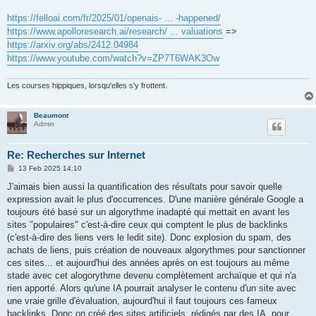
https://felloai.com/fr/2025/01/openais- ... -happened/
https://www.apolloresearch.ai/research/ ... valuations
=>
https://arxiv.org/abs/2412.04984
https://www.youtube.com/watch?v=ZP7T6WAK3Ow
Les courses hippiques, lorsqu'elles s'y frottent.
Beaumont
Admin
Re: Recherches sur Internet
P
13 Feb 2025 14:10
o
s
J'aimais bien aussi la quantification des résultats pour savoir quelle
t
expression avait le plus d'occurrences. D'une manière générale Google a
toujours été basé sur un algorythme inadapté qui mettait en avant les
sites "populaires" c'est-à-dire ceux qui comptent le plus de backlinks
(c'est-à-dire des liens vers le ledit site). Donc explosion du spam, des
achats de liens, puis création de nouveaux algorythmes pour sanctionner
ces sites... et aujourd'hui des années après on est toujours au même
stade avec cet alogorythme devenu complètement archaïque et qui n'a
rien apporté. Alors qu'une IA pourrait analyser le contenu d'un site avec
une vraie grille d'évaluation, aujourd'hui il faut toujours ces fameux
backlinks. Donc on créé des sites artificiels, rédigés par des IA, pour