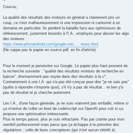
o
s
Coucou,
t
La qualité des résultats des moteurs en général a clairement pris un
coup, ce n'est malheureusement ni une impression ni cantonné à un
domaine en particulier. Ils perdent la bataille face aux optimiseurs de
référencement, justement boostés à l'I.A., employés pour abuser les algo
des moteurs :
https://www.phonandroid.com/google-voic ... -bons.html
(Ne zappe pas le papier en source pdf, en fin d'article)
Pour le moment je persévère sur Google. Le papier plus haut provient de
la recherche suivante : "qualité des résultats moteurs de recherche en
baisse", étonnamment pas noyée dans des résultats à la c*.
Contrairement à une I.A. qui n'a pas été conçue pour dire "je ne sais pas"
(quitte à répondre n'importe quoi), s'il n'y a pas de résultat... et ben y'a
pas de résultat et je cherche autrement.
Les I.A., d'une façon générale, je ne suis vraiment pas emballé, même si
ça m'arrive de coller un bout de code/script sur OpenAI pour voir si ça
propose une optimisation intéressante.
Plus le temps passe, plus je suis réfractaire. Pas par crainte pour mon
nombril professionnel mais parce que ça échappe à la première des
régulations : celle de leurs concepteurs (qui n'ont aucun intérêt à).