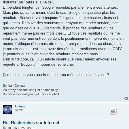
flottante" ou "œufs à la neige".
Et pendant longtemps, Google répondait parfaitement à ces attentes.
Mais plus ça va, et moins c'est le cas. Google ne quantifie plus les
résultats. Souvent, voire toujours ? il ignore les expressions fixes entre
guillemets. Il trouve des synonymes, croyant me rendre service, alors
que ce n'est ce que je lui demande. Il propose des résultats qui ne
reprennent même pas les mots clés... Et tous ces résultats qui ne me
vont pas, pour une entreprise dont le positionnement me va de moins en
moins. L'éthique n'a jamais été mon critère premier dans ce choix, mais
je me dis que si c'est pour avoir des résultats médiocres avec un GAFA,
je pourrais aussi bien avoir des résultats médiocres sans.
D'un autre côté, j'ai lu un article disant qu'il valait mieux envoyer ses
requête à l'IA qu'à un moteur de recherche.
Qu'en pensez-vous, quels moteurs ou méthodes utilisez-vous ?
Sonka - Сонька
It's crazy how the time just seems to fly
But for a moment you and I, we caught it
Latinus
Admin
Re: Recherches sur Internet
P
10 Feb 2025 03:28