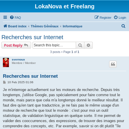
LokaNova et Freelang
FAQ
Register
Login
S
Board index
Thèmes Généraux
Informatique
e
Recherches sur Internet
a
Search
Advanced search
Post Reply
r
3 posts • Page
1
of
1
c
svernoux
h
Membre / Member
Recherches sur Internet
P
10 Feb 2025 01:06
o
s
Je m'interroge actuellement sur les moteurs de recherche. Depuis très
t
longtemps, j'utilise Google, pas spécialement pour faire comme tout le
monde, mais parce que cela m'a longtemps donné le meilleur résultat. Il
faut dire qu'en tant que traductrice, je ne fais pas le même usage d'un
moteur de recherche que tout le monde : c'est pour moi un outil
statistique, de validation linguistique en quelque sorte. Il me permet de
valider des cooccurrences, des expressions, de trouver des images pour
comprendre des concepts, etc. Par exemple, savoir si on dit plutôt "île