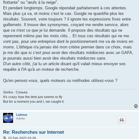
flottante" ou "œufs à la neige".
Et pendant longtemps, Google répondait parfaitement à ces attentes.
Mais plus ça va, et moins c'est le cas. Google ne quantifie plus les
résultats. Souvent, voire toujours ? il ignore les expressions fixes entre
guillemets. Il trouve des synonymes, croyant me rendre service, alors
que ce n'est ce que je lui demande. Il propose des résultats qui ne
reprennent même pas les mots clés... Et tous ces résultats qui ne me
vont pas, pour une entreprise dont le positionnement me va de moins en
moins. L'éthique n'a jamais été mon critère premier dans ce choix, mais
je me dis que si c'est pour avoir des résultats médiocres avec un GAFA,
je pourrais aussi bien avoir des résultats médiocres sans.
D'un autre côté, j'ai lu un article disant qu'il valait mieux envoyer ses
requête à l'IA qu'à un moteur de recherche.
Qu'en pensez-vous, quels moteurs ou méthodes utilisez-vous ?
Sonka - Сонька
It's crazy how the time just seems to fly
But for a moment you and I, we caught it
Latinus
Admin
Re: Recherches sur Internet
P
10 Feb 2025 03:28