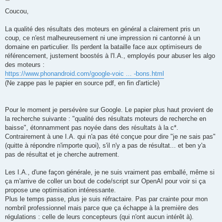
o
s
Coucou,
t
La qualité des résultats des moteurs en général a clairement pris un
coup, ce n'est malheureusement ni une impression ni cantonné à un
domaine en particulier. Ils perdent la bataille face aux optimiseurs de
référencement, justement boostés à l'I.A., employés pour abuser les algo
des moteurs :
https://www.phonandroid.com/google-voic ... -bons.html
(Ne zappe pas le papier en source pdf, en fin d'article)
Pour le moment je persévère sur Google. Le papier plus haut provient de
la recherche suivante : "qualité des résultats moteurs de recherche en
baisse", étonnamment pas noyée dans des résultats à la c*.
Contrairement à une I.A. qui n'a pas été conçue pour dire "je ne sais pas"
(quitte à répondre n'importe quoi), s'il n'y a pas de résultat... et ben y'a
pas de résultat et je cherche autrement.
Les I.A., d'une façon générale, je ne suis vraiment pas emballé, même si
ça m'arrive de coller un bout de code/script sur OpenAI pour voir si ça
propose une optimisation intéressante.
Plus le temps passe, plus je suis réfractaire. Pas par crainte pour mon
nombril professionnel mais parce que ça échappe à la première des
régulations : celle de leurs concepteurs (qui n'ont aucun intérêt à).