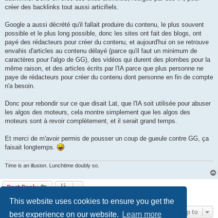
créer des backlinks tout aussi articifiels.
Google a aussi décrété qu'il fallait produire du contenu, le plus souvent
possible et le plus long possible, donc les sites ont fait des blogs, ont
payé des rédacteurs pour créer du contenu, et aujourd'hui on se retrouve
envahis d'articles au contenu délayé (parce qu'il faut un minimum de
caractères pour l'algo de GG), des vidéos qui durent des plombes pour la
même raison, et des articles écrits par l'IA parce que plus personne ne
paye de rédacteurs pour créer du contenu dont personne en fin de compte
n'a besoin.
Donc pour rebondir sur ce que disait Lat, que l'IA soit utilisée pour abuser
les algos des moteurs, cela montre simplement que les algos des
moteurs sont à revoir complètement, et il serait grand temps.
Et merci de m'avoir permis de pousser un coup de gueule contre GG, ça
faisait longtemps.
Time is an illusion. Lunchtime doubly so.
Post Reply
3 posts • Page
1
of
1
This website uses cookies to ensure you get the
Jump to
best experience on our website.
Learn more