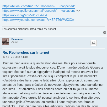
https://felloai.com/fr/2025/01/openais- ... -happened/
https://www.apolloresearch.ai/research/ ... valuations
=>
https://arxiv.org/abs/2412.04984
https://www.youtube.com/watch?v=ZP7T6WAK3Ow
Les courses hippiques, lorsqu'elles s'y frottent.
Beaumont
Admin
Re: Recherches sur Internet
P
13 Feb 2025 14:10
o
s
J'aimais bien aussi la quantification des résultats pour savoir quelle
t
expression avait le plus d'occurrences. D'une manière générale Google a
toujours été basé sur un algorythme inadapté qui mettait en avant les
sites "populaires" c'est-à-dire ceux qui comptent le plus de backlinks
(c'est-à-dire des liens vers le ledit site). Donc explosion du spam, des
achats de liens, puis création de nouveaux algorythmes pour sanctionner
ces sites... et aujourd'hui des années après on est toujours au même
stade avec cet alogorythme devenu complètement archaïque et qui n'a
rien apporté. Alors qu'une IA pourrait analyser le contenu d'un site avec
une vraie grille d'évaluation, aujourd'hui il faut toujours ces fameux
backlinks. Donc on créé des sites artificiels, rédigés par des IA, pour