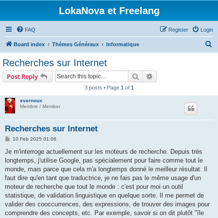
LokaNova et Freelang
FAQ
Register
Login
S
Board index
Thèmes Généraux
Informatique
e
Recherches sur Internet
a
Search
Advanced search
Post Reply
r
3 posts • Page
1
of
1
c
svernoux
h
Membre / Member
Recherches sur Internet
P
10 Feb 2025 01:06
o
s
Je m'interroge actuellement sur les moteurs de recherche. Depuis très
t
longtemps, j'utilise Google, pas spécialement pour faire comme tout le
monde, mais parce que cela m'a longtemps donné le meilleur résultat. Il
faut dire qu'en tant que traductrice, je ne fais pas le même usage d'un
moteur de recherche que tout le monde : c'est pour moi un outil
statistique, de validation linguistique en quelque sorte. Il me permet de
valider des cooccurrences, des expressions, de trouver des images pour
comprendre des concepts, etc. Par exemple, savoir si on dit plutôt "île