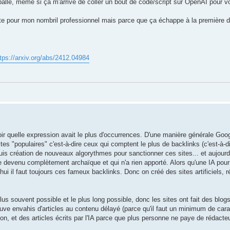
ballé, même si ça m'arrive de coller un bout de code/script sur OpenAI pour v
nte pour mon nombril professionnel mais parce que ça échappe à la première de
tps://arxiv.org/abs/2412.04984
voir quelle expression avait le plus d'occurrences. D'une manière générale Goog
es "populaires" c'est-à-dire ceux qui comptent le plus de backlinks (c'est-à-di
puis création de nouveaux algorythmes pour sanctionner ces sites... et aujour
devenu complètement archaïque et qui n'a rien apporté. Alors qu'une IA pourr
'hui il faut toujours ces fameux backlinks. Donc on créé des sites artificiels, 
plus souvent possible et le plus long possible, donc les sites ont fait des blog
ouve envahis d'articles au contenu délayé (parce qu'il faut un minimum de cara
, et des articles écrits par l'IA parce que plus personne ne paye de rédacte