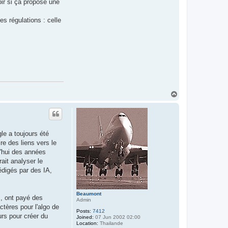
oir si ça propose une
t
i
n
s régulations : celle
u
s
T
o
p
le a toujours été
re des liens vers le
d'hui des années
ait analyser le
rédigés par des IA,
Beaumont
s, ont payé des
Admin
ctères pour l'algo de
Posts:
7412
urs pour créer du
Joined:
07 Jun 2002 02:00
Location:
Thailande