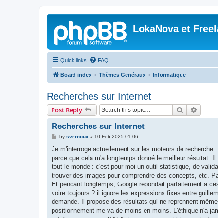
LokaNova et Free
Quick links
FAQ
Board index
Thèmes Généraux
Informatique
Recherches sur Internet
Search
Advanc
Post Reply
Recherches sur Internet
P
by
svernoux
»
10 Feb 2025 01:06
o
s
Je m'interroge actuellement sur les moteurs de recherche. 
t
parce que cela m'a longtemps donné le meilleur résultat. Il
tout le monde : c'est pour moi un outil statistique, de vali
trouver des images pour comprendre des concepts, etc. Par e
Et pendant longtemps, Google répondait parfaitement à ces 
voire toujours ? il ignore les expressions fixes entre guill
demande. Il propose des résultats qui ne reprennent même p
positionnement me va de moins en moins. L'éthique n'a jama