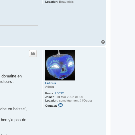
Location:
Beaujolais
T
o
p
un domaine en
moteurs :
Latinus
Admin
Posts:
25032
Joined:
18 Mar 2002 01:00
Location:
complètement à l'Ouest
C
Contact:
o
rche en baisse",
n
t
a
t ben y'a pas de
c
t
L
a