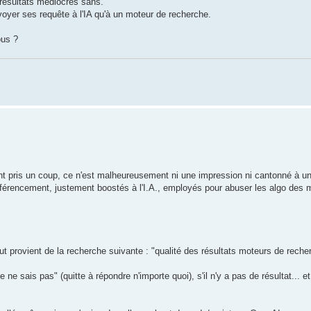
résultats médiocres sans.
 envoyer ses requête à l'IA qu'à un moteur de recherche.
ous ?
ent pris un coup, ce n'est malheureusement ni une impression ni cantonné à 
e référencement, justement boostés à l'I.A., employés pour abuser les algo des 
t provient de la recherche suivante : "qualité des résultats moteurs de reche
 ne sais pas" (quitte à répondre n'importe quoi), s'il n'y a pas de résultat... e