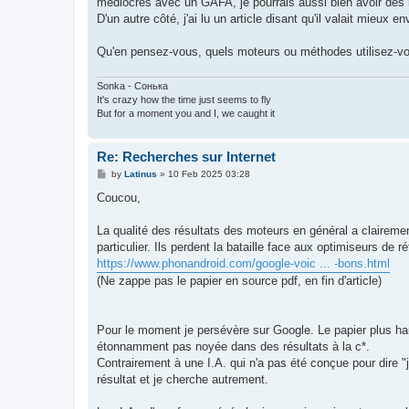
médiocres avec un GAFA, je pourrais aussi bien avoir des 
D'un autre côté, j'ai lu un article disant qu'il valait mieux
Qu'en pensez-vous, quels moteurs ou méthodes utilisez-v
Sonka - Сонька
It's crazy how the time just seems to fly
But for a moment you and I, we caught it
Re: Recherches sur Internet
P
by
Latinus
»
10 Feb 2025 03:28
o
s
Coucou,
t
La qualité des résultats des moteurs en général a clairem
particulier. Ils perdent la bataille face aux optimiseurs d
https://www.phonandroid.com/google-voic ... -bons.html
(Ne zappe pas le papier en source pdf, en fin d'article)
Pour le moment je persévère sur Google. Le papier plus hau
étonnamment pas noyée dans des résultats à la c*.
Contrairement à une I.A. qui n'a pas été conçue pour dire "je
résultat et je cherche autrement.