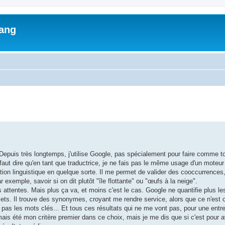
lang
ed search
Depuis très longtemps, j'utilise Google, pas spécialement pour faire comme t
 faut dire qu'en tant que traductrice, je ne fais pas le même usage d'un moteu
dation linguistique en quelque sorte. Il me permet de valider des cooccurrence
xemple, savoir si on dit plutôt "île flottante" ou "œufs à la neige".
attentes. Mais plus ça va, et moins c'est le cas. Google ne quantifie plus le
emets. Il trouve des synonymes, croyant me rendre service, alors que ce n'est c
as les mots clés... Et tous ces résultats qui ne me vont pas, pour une entre
is été mon critère premier dans ce choix, mais je me dis que si c'est pour av