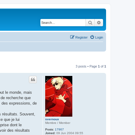
Search
Advanced search
Register
Login
3 posts • Page
1
of
1
out le monde, mais
r de recherche que
s, des expressions, de
s résultats. Souvent,
e que je lui
svernoux
Membre / Member
prise dont le
Posts:
17967
oir des résultats
Joined:
09 Jun 2004 09:55