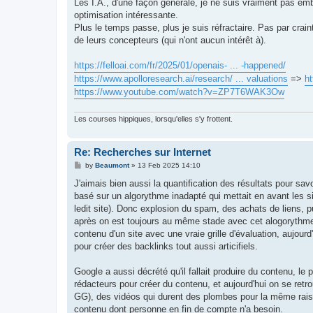
Les I.A., d'une façon générale, je ne suis vraiment pas em
optimisation intéressante.
Plus le temps passe, plus je suis réfractaire. Pas par crai
de leurs concepteurs (qui n'ont aucun intérêt à).
https://felloai.com/fr/2025/01/openais- ... -happened/
https://www.apolloresearch.ai/research/ ... valuations
=>
ht
https://www.youtube.com/watch?v=ZP7T6WAK3Ow
Les courses hippiques, lorsqu'elles s'y frottent.
Re: Recherches sur Internet
P
by
Beaumont
»
13 Feb 2025 14:10
o
s
J'aimais bien aussi la quantification des résultats pour sa
t
basé sur un algorythme inadapté qui mettait en avant les sit
ledit site). Donc explosion du spam, des achats de liens, 
après on est toujours au même stade avec cet alogorythme 
contenu d'un site avec une vraie grille d'évaluation, aujourd
pour créer des backlinks tout aussi articifiels.
Google a aussi décrété qu'il fallait produire du contenu, le 
rédacteurs pour créer du contenu, et aujourd'hui on se retr
GG), des vidéos qui durent des plombes pour la même raison
contenu dont personne en fin de compte n'a besoin.