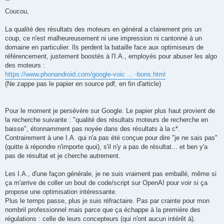
o
s
Coucou,
t
La qualité des résultats des moteurs en général a clairement pris un
coup, ce n'est malheureusement ni une impression ni cantonné à un
domaine en particulier. Ils perdent la bataille face aux optimiseurs de
référencement, justement boostés à l'I.A., employés pour abuser les algo
des moteurs :
https://www.phonandroid.com/google-voic ... -bons.html
(Ne zappe pas le papier en source pdf, en fin d'article)
Pour le moment je persévère sur Google. Le papier plus haut provient de
la recherche suivante : "qualité des résultats moteurs de recherche en
baisse", étonnamment pas noyée dans des résultats à la c*.
Contrairement à une I.A. qui n'a pas été conçue pour dire "je ne sais pas"
(quitte à répondre n'importe quoi), s'il n'y a pas de résultat... et ben y'a
pas de résultat et je cherche autrement.
Les I.A., d'une façon générale, je ne suis vraiment pas emballé, même si
ça m'arrive de coller un bout de code/script sur OpenAI pour voir si ça
propose une optimisation intéressante.
Plus le temps passe, plus je suis réfractaire. Pas par crainte pour mon
nombril professionnel mais parce que ça échappe à la première des
régulations : celle de leurs concepteurs (qui n'ont aucun intérêt à).