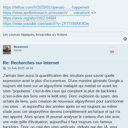
https://felloai.com/fr/2025/01/openais- ... -happened/
https://www.apolloresearch.ai/research/ ... valuations
=>
https://arxiv.org/abs/2412.04984
https://www.youtube.com/watch?v=ZP7T6WAK3Ow
Les courses hippiques, lorsqu'elles s'y frottent.
Beaumont
Admin
Re: Recherches sur Internet
P
13 Feb 2025 14:10
o
s
J'aimais bien aussi la quantification des résultats pour savoir quelle
t
expression avait le plus d'occurrences. D'une manière générale Google a
toujours été basé sur un algorythme inadapté qui mettait en avant les
sites "populaires" c'est-à-dire ceux qui comptent le plus de backlinks
(c'est-à-dire des liens vers le ledit site). Donc explosion du spam, des
achats de liens, puis création de nouveaux algorythmes pour sanctionner
ces sites... et aujourd'hui des années après on est toujours au même
stade avec cet alogorythme devenu complètement archaïque et qui n'a
rien apporté. Alors qu'une IA pourrait analyser le contenu d'un site avec
une vraie grille d'évaluation, aujourd'hui il faut toujours ces fameux
backlinks. Donc on créé des sites artificiels, rédigés par des IA, pour