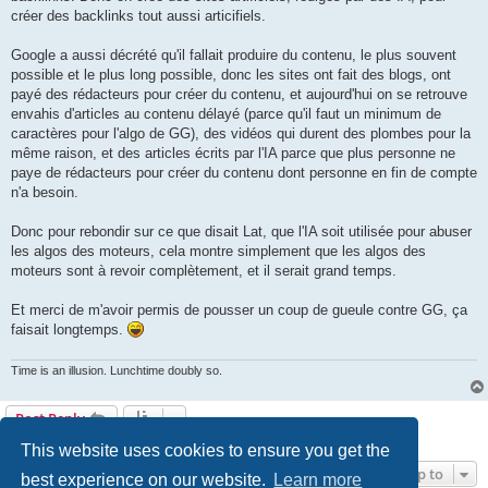
créer des backlinks tout aussi articifiels.
Google a aussi décrété qu'il fallait produire du contenu, le plus souvent
possible et le plus long possible, donc les sites ont fait des blogs, ont
payé des rédacteurs pour créer du contenu, et aujourd'hui on se retrouve
envahis d'articles au contenu délayé (parce qu'il faut un minimum de
caractères pour l'algo de GG), des vidéos qui durent des plombes pour la
même raison, et des articles écrits par l'IA parce que plus personne ne
paye de rédacteurs pour créer du contenu dont personne en fin de compte
n'a besoin.
Donc pour rebondir sur ce que disait Lat, que l'IA soit utilisée pour abuser
les algos des moteurs, cela montre simplement que les algos des
moteurs sont à revoir complètement, et il serait grand temps.
Et merci de m'avoir permis de pousser un coup de gueule contre GG, ça
faisait longtemps.
Time is an illusion. Lunchtime doubly so.
Post Reply
3 posts • Page
1
of
1
This website uses cookies to ensure you get the
Jump to
best experience on our website.
Learn more