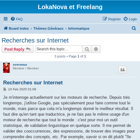
LokaNova et Freelang
FAQ
Register
Login
S
Board index
Thèmes Généraux
Informatique
e
Recherches sur Internet
a
Search
Advanced search
Post Reply
r
3 posts • Page
1
of
1
c
svernoux
h
Membre / Member
Recherches sur Internet
P
10 Feb 2025 01:06
o
s
Je m'interroge actuellement sur les moteurs de recherche. Depuis très
t
longtemps, j'utilise Google, pas spécialement pour faire comme tout le
monde, mais parce que cela m'a longtemps donné le meilleur résultat. Il
faut dire qu'en tant que traductrice, je ne fais pas le même usage d'un
moteur de recherche que tout le monde : c'est pour moi un outil
statistique, de validation linguistique en quelque sorte. Il me permet de
valider des cooccurrences, des expressions, de trouver des images pour
comprendre des concepts, etc. Par exemple, savoir si on dit plutôt "île