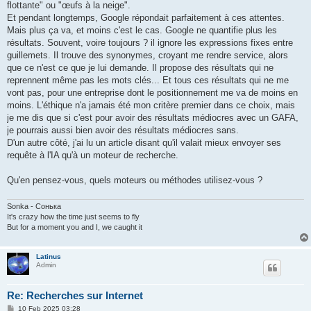
flottante" ou "œufs à la neige".
Et pendant longtemps, Google répondait parfaitement à ces attentes.
Mais plus ça va, et moins c'est le cas. Google ne quantifie plus les
résultats. Souvent, voire toujours ? il ignore les expressions fixes entre
guillemets. Il trouve des synonymes, croyant me rendre service, alors
que ce n'est ce que je lui demande. Il propose des résultats qui ne
reprennent même pas les mots clés... Et tous ces résultats qui ne me
vont pas, pour une entreprise dont le positionnement me va de moins en
moins. L'éthique n'a jamais été mon critère premier dans ce choix, mais
je me dis que si c'est pour avoir des résultats médiocres avec un GAFA,
je pourrais aussi bien avoir des résultats médiocres sans.
D'un autre côté, j'ai lu un article disant qu'il valait mieux envoyer ses
requête à l'IA qu'à un moteur de recherche.
Qu'en pensez-vous, quels moteurs ou méthodes utilisez-vous ?
Sonka - Сонька
It's crazy how the time just seems to fly
But for a moment you and I, we caught it
Latinus
Admin
Re: Recherches sur Internet
P
10 Feb 2025 03:28