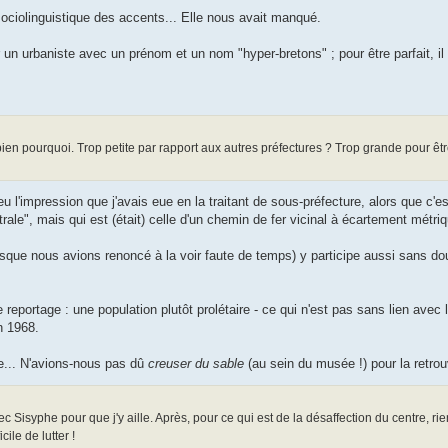
sociolinguistique des accents... Elle nous avait manqué.
n urbaniste avec un prénom et un nom "hyper-bretons" ; pour être parfait, il 
ien pourquoi. Trop petite par rapport aux autres préfectures ? Trop grande pour êtr
eu l'impression que j'avais eue en la traitant de sous-préfecture, alors que c'e
rale", mais qui est (était) celle d'un chemin de fer vicinal à écartement métri
sque nous avions renoncé à la voir faute de temps) y participe aussi sans doute
le reportage : une population plutôt prolétaire - ce qui n'est pas sans lien avec
n 1968.
ne... N'avions-nous pas dû
creuser du sable
(au sein du musée !) pour la retrou
ec Sisyphe pour que j'y aille. Après, pour ce qui est de la désaffection du centre, ri
ile de lutter !