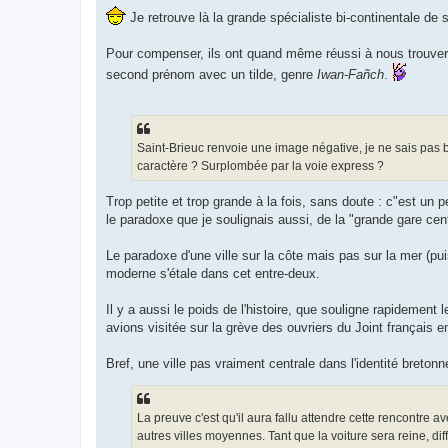
Je retrouve là la grande spécialiste bi-continentale de 
Pour compenser, ils ont quand même réussi à nous trouver u
second prénom avec un tilde, genre
Iwan-Fañch
.
Saint-Brieuc renvoie une image négative, je ne sais pas b
caractère ? Surplombée par la voie express ?
Trop petite et trop grande à la fois, sans doute : c"est un p
le paradoxe que je soulignais aussi, de la "grande gare cent
Le paradoxe d'une ville sur la côte mais pas sur la mer (pui
moderne s'étale dans cet entre-deux.
Il y a aussi le poids de l'histoire, que souligne rapidement 
avions visitée sur la grève des ouvriers du Joint français e
Bref, une ville pas vraiment centrale dans l'identité breton
La preuve c'est qu'il aura fallu attendre cette rencontre av
autres villes moyennes. Tant que la voiture sera reine, diffic