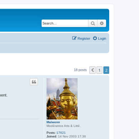
Search
Advanced search
Register
Login
1
2
Previous
18 posts
ment.
Maïwenn
Modératrice Arts & Litté.
Posts:
17621
Joined:
14 Nov 2003 17:36