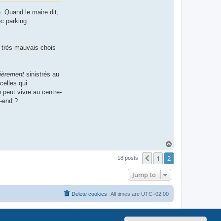
. Quand le maire dit,
ec parking
de très mauvais chois
lièrement
sinistrés au
celles qui
 peut vivre au centre-
k-end ?
T
o
1
2
p
Previous
18 posts
Jump to
Delete cookies
All times are
UTC+02:00