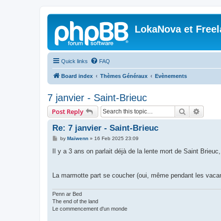
LokaNova et Free
Quick links
FAQ
Board index
Thèmes Généraux
Evènements
7 janvier - Saint-Brieuc
Search
Advanc
Post Reply
Re: 7 janvier - Saint-Brieuc
P
by
Maïwenn
»
16 Feb 2025 23:09
o
s
Il y a 3 ans on parlait déjà de la lente mort de Saint Brieuc,
t
La marmotte part se coucher (oui, même pendant les vacanc
Penn ar Bed
The end of the land
Le commencement d'un monde