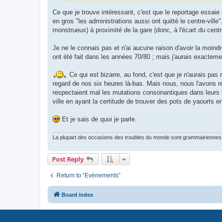
Ce que je trouve intéressant, c'est que le reportage essai
en gros "les administrations aussi ont quitté le centre-vil
monstrueux) à proximité de la gare (donc, à l'écart du centre-
Je ne le connais pas et n'ai aucune raison d'avoir la moindr
ont été fait dans les années 70/80 ; mais j'aurais exacteme
Ce qui est bizarre, au fond, c'est que je n'aurais pas
regard de nos six heures là-bas. Mais nous, nous l'avons re
respectaient mal les mutations consonantiques dans leurs 
ville en ayant la certitude de trouver des pots de yaourts e
Et je sais de quoi je parle.
La plupart des occasions des troubles du monde sont grammairiennes 
Post Reply
Return to “Evènements”
Board index