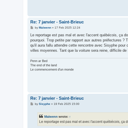
Re: 7 janvier - Saint-Brieuc
P
by
Maïwenn
»
17 Feb 2025 12:24
o
s
Le reportage est pas mal et avec l'accent québécois, ça d
t
pourquoi. Trop petite par rapport aux autres préfectures ? 
qu'il aura fallu attendre cette rencontre avec Sisyphe pour q
villes moyennes. Tant que la voiture sera reine, difficile de l
Penn ar Bed
The end of the land
Le commencement d'un monde
Re: 7 janvier - Saint-Brieuc
P
by
Sisyphe
»
19 Feb 2025 15:00
o
s
t
Maïwenn
wrote:
↑
Le reportage est pas mal et avec l'accent québécois, ça 