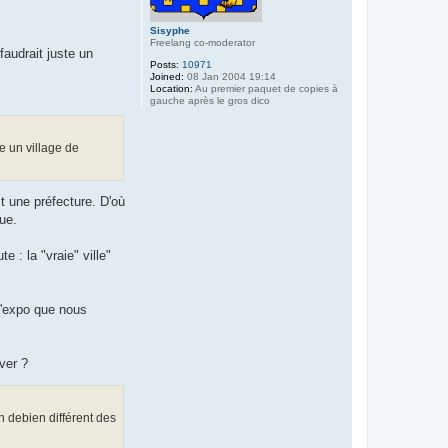
Sisyphe
Freelang co-moderator
faudrait juste un
Posts:
10971
Joined:
08 Jan 2004 19:14
Location:
Au premier paquet de copies à
gauche après le gros dico
e un village de
st une préfecture. D'où
que.
 : la "vraie" ville"
 l'expo que nous
ver ?
en debien différent des