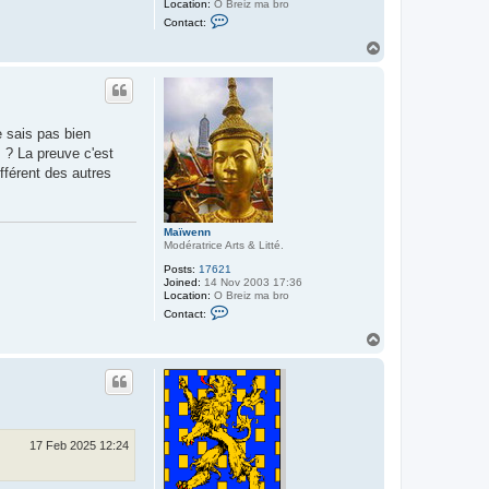
Location:
O Breiz ma bro
C
Contact:
o
n
T
t
o
a
p
c
t
M
a
e sais pas bien
ï
w
s ? La preuve c'est
e
ifférent des autres
n
n
Maïwenn
Modératrice Arts & Litté.
Posts:
17621
Joined:
14 Nov 2003 17:36
Location:
O Breiz ma bro
C
Contact:
o
n
T
t
o
a
p
c
t
M
a
ï
w
17 Feb 2025 12:24
e
n
n