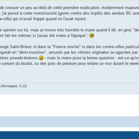
e de creuser un peu au-delà de cette première explication, évidemment majeure
le", j'ai pensé à cette monstruosité (genre centre des impôts des années 80, av
ville) qui m'avait frappé quand on l'avait rejoint.
e opinion sur lui, mais je trouve très honnête le maire quand il dit, en gros "
nt fait les mêmes si j'avais été maire à l'époque".
 rangé Saint-Brieuc ni dans la "France moche" ni dans les centre-villes
particu
gardé en "demi-touristes", amusés par les vitrines originales ou agacées par 
titres pseudo-bretons
- mais le maire pose la bonne question : est-ce qu'on
n sortant du boulot, ou des pots de peinture pour refaire un mur durant le wee
(Montaigne, II.12)
Powered by
phpBB
® Forum Software © phpBB Limited
Privacy
|
Terms