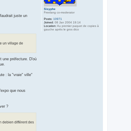
Sisyphe
Freelang co-moderator
faudrait juste un
Posts:
10971
Joined:
08 Jan 2004 19:14
Location:
Au premier paquet de copies à
gauche après le gros dico
e un village de
st une préfecture. D'où
que.
 : la "vraie" ville"
 l'expo que nous
ver ?
en debien différent des