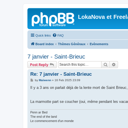
LokaNova et Free
Quick links
FAQ
Board index
Thèmes Généraux
Evènements
7 janvier - Saint-Brieuc
Search
Advanc
Post Reply
Re: 7 janvier - Saint-Brieuc
P
by
Maïwenn
»
16 Feb 2025 23:09
o
s
Il y a 3 ans on parlait déjà de la lente mort de Saint Brieuc,
t
La marmotte part se coucher (oui, même pendant les vacanc
Penn ar Bed
The end of the land
Le commencement d'un monde