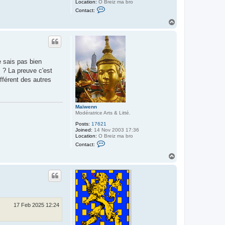
Location:
O Breiz ma bro
C
Contact:
o
n
T
t
o
a
p
c
t
M
a
e sais pas bien
ï
w
s ? La preuve c'est
e
ifférent des autres
n
n
Maïwenn
Modératrice Arts & Litté.
Posts:
17621
Joined:
14 Nov 2003 17:36
Location:
O Breiz ma bro
C
Contact:
o
n
T
t
o
a
p
c
t
M
a
ï
w
17 Feb 2025 12:24
e
n
n