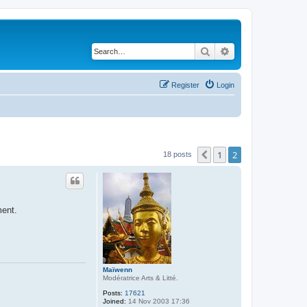
Search
Advanced search
Register
Login
1
2
Previous
18 posts
ment.
Maïwenn
Modératrice Arts & Litté.
Posts:
17621
Joined:
14 Nov 2003 17:36