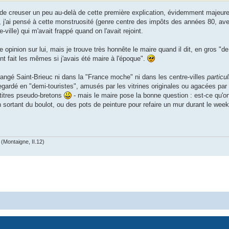
e de creuser un peu au-delà de cette première explication, évidemment majeure
le", j'ai pensé à cette monstruosité (genre centre des impôts des années 80, av
ville) qui m'avait frappé quand on l'avait rejoint.
e opinion sur lui, mais je trouve très honnête le maire quand il dit, en gros "
nt fait les mêmes si j'avais été maire à l'époque".
 rangé Saint-Brieuc ni dans la "France moche" ni dans les centre-villes
particu
gardé en "demi-touristes", amusés par les vitrines originales ou agacées par 
titres pseudo-bretons
- mais le maire pose la bonne question : est-ce qu'on
n sortant du boulot, ou des pots de peinture pour refaire un mur durant le wee
(Montaigne, II.12)
Powered by
phpBB
® Forum Software © phpBB Limited
Privacy
|
Terms