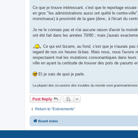
Ce que je trouve intéressant, c'est que le reportage essai
en gros "les administrations aussi ont quitté le centre-vil
monstrueux) à proximité de la gare (donc, à l'écart du centre-
Je ne le connais pas et n'ai aucune raison d'avoir la moindr
ont été fait dans les années 70/80 ; mais j'aurais exacteme
Ce qui est bizarre, au fond, c'est que je n'aurais pas
regard de nos six heures là-bas. Mais nous, nous l'avons re
respectaient mal les mutations consonantiques dans leurs 
ville en ayant la certitude de trouver des pots de yaourts e
Et je sais de quoi je parle.
La plupart des occasions des troubles du monde sont grammairiennes 
Post Reply
Return to “Evènements”
Board index