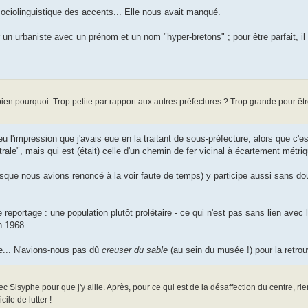
sociolinguistique des accents... Elle nous avait manqué.
n urbaniste avec un prénom et un nom "hyper-bretons" ; pour être parfait, il 
ien pourquoi. Trop petite par rapport aux autres préfectures ? Trop grande pour êtr
eu l'impression que j'avais eue en la traitant de sous-préfecture, alors que c'e
rale", mais qui est (était) celle d'un chemin de fer vicinal à écartement métri
sque nous avions renoncé à la voir faute de temps) y participe aussi sans doute
le reportage : une population plutôt prolétaire - ce qui n'est pas sans lien avec
n 1968.
ne... N'avions-nous pas dû
creuser du sable
(au sein du musée !) pour la retrou
ec Sisyphe pour que j'y aille. Après, pour ce qui est de la désaffection du centre, ri
ile de lutter !