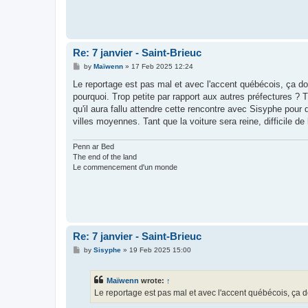
Re: 7 janvier - Saint-Brieuc
P
by
Maïwenn
»
17 Feb 2025 12:24
o
s
Le reportage est pas mal et avec l'accent québécois, ça d
t
pourquoi. Trop petite par rapport aux autres préfectures ? 
qu'il aura fallu attendre cette rencontre avec Sisyphe pour q
villes moyennes. Tant que la voiture sera reine, difficile de l
Penn ar Bed
The end of the land
Le commencement d'un monde
Re: 7 janvier - Saint-Brieuc
P
by
Sisyphe
»
19 Feb 2025 15:00
o
s
t
Maïwenn
wrote:
↑
Le reportage est pas mal et avec l'accent québécois, ça 