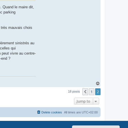
. Quand le maire dit,
ec parking
de très mauvais chois
lièrement
sinistrés au
celles qui
 peut vivre au centre-
k-end ?
T
o
1
2
p
Previous
18 posts
Jump to
Delete cookies
All times are
UTC+02:00