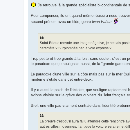
Je retrouve là la grande spécialiste bi-continentale de 
Pour compenser, ils ont quand même réussi à nous trouver u
second prénom avec un tilde, genre
Iwan-Fañch
.
Saint-Brieuc renvoie une image négative, je ne sais pas b
caractère ? Surplombée par la voie express ?
Trop petite et trop grande à la fois, sans doute : c"est un p
le paradoxe que je soulignais aussi, de la "grande gare cent
Le paradoxe d'une ville sur la côte mais pas sur la mer (pui
moderne s'étale dans cet entre-deux.
Il y a aussi le poids de l'histoire, que souligne rapidement 
avions visitée sur la grève des ouvriers du Joint français e
Bref, une ville pas vraiment centrale dans l'identité breton
La preuve c'est qu'il aura fallu attendre cette rencontre av
autres villes moyennes. Tant que la voiture sera reine, diffic