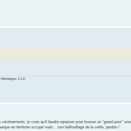
(Montaigne, II.12)
rs
zévènements
, je crois qu'il faudra repasser pour trouver un "grand prez" sou
arque en territoire occupé mais... son baffouillage de la veille, pardon !