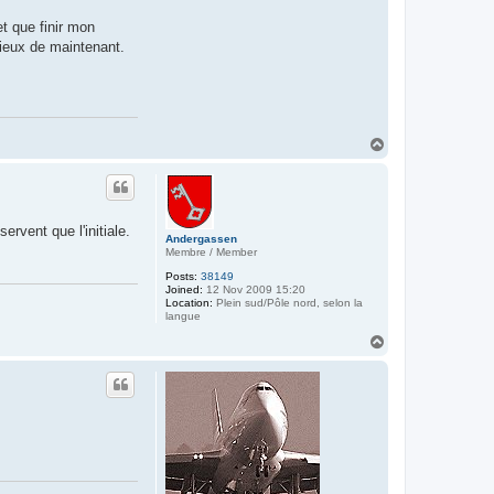
t que finir mon
mieux de maintenant.
T
o
p
rvent que l'initiale.
Andergassen
Membre / Member
Posts:
38149
Joined:
12 Nov 2009 15:20
Location:
Plein sud/Pôle nord, selon la
langue
T
o
p