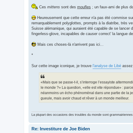
Ces
mittens
sont des
moufles
; un faux-ami de plus d
Heureusement que cette erreur n'a pas été commise sur u
remarquablement polyglottes, prompts à la diatribe, très
Suisse alémanique, qui auraient été capable de se lancer 
fingerless-glove, incapables de causer correct' la langue 
Mais ces choses-là n'arrivent pas ici...
*
Sur cette image iconique, je trouve
l'analyse de Libé
assez 
«Mais que se passe-t-il, s’interroge l’essayiste altermon
le monde ?» La question, «elle est vite répondue» : parc
néanmoins un écho phénoménal dans une partie de la jeun
gueule, mais avoir chaud et rêver à un monde meilleur.
La plupart des occasions des troubles du monde sont grammairiennes 
Re: Investiture de Joe Biden