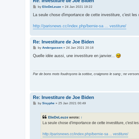
Re: Investiture de Joe Biden
P
by
ElieDeLeuze
»
24 Jan 2021 19:22
o
s
La seule chose d'importance de cette investiture, c'est les
t
http://parisnews.cc/index.php/bernie-sa ... vestiture/
Re: Investiture de Joe Biden
P
by
Andergassen
»
24 Jan 2021 20:16
o
s
Quelle idée aussi, une investiture en janvier...
t
Par de bons mots foudroyons la sottise, craignons le sang ; ne versons
Re: Investiture de Joe Biden
P
by
Sisyphe
»
25 Jan 2021 00:49
o
s
t
ElieDeLeuze
wrote:
↑
La seule chose d'importance de cette investiture, c'est le
http://parisnews.cc/index.php/bernie-sa ... vestiture/