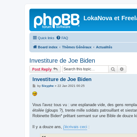
LokaNova et Free
Quick links
FAQ
Board index
Thèmes Généraux
Actualités
Investiture de Joe Biden
Search
Advanc
Post Reply
Investiture de Joe Biden
P
by
Sisyphe
»
22 Jan 2021 00:25
o
s
t
Vous l'avez tous vu : une esplanade vide, des gens rempla
étoilée
(gloups ?), trente mille soldats patrouillant et sie
Robinette Biden* prêtant sermant sur une Bible de douze ki
Il y a douze ans,
j'écrivais ceci
: