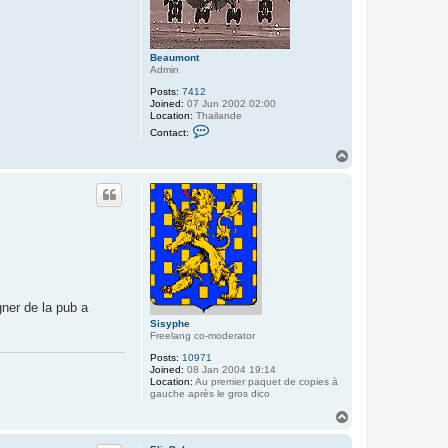
Beaumont
Admin
Posts:
7412
Joined:
07 Jun 2002 02:00
Location:
Thailande
C
Contact:
o
n
T
t
o
a
p
c
t
B
e
a
u
m
o
n
t
gner de la pub a
Sisyphe
Freelang co-moderator
Posts:
10971
Joined:
08 Jan 2004 19:14
Location:
Au premier paquet de copies à
gauche après le gros dico
T
o
p