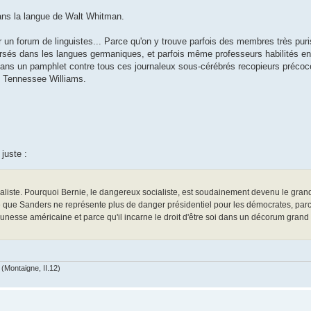
ans la langue de Walt Whitman.
n forum de linguistes... Parce qu'on y trouve parfois des membres très puri
 versés dans les langues germaniques, et parfois même professeurs habilités
dans un pamphlet contre tous ces journaleux sous-cérébrés recopieurs précoc
de Tennessee Williams.
juste :
dialiste. Pourquoi Bernie, le dangereux socialiste, est soudainement devenu le gran
e que Sanders ne représente plus de danger présidentiel pour les démocrates, par
esse américaine et parce qu'il incarne le droit d'être soi dans un décorum grand 
(Montaigne, II.12)