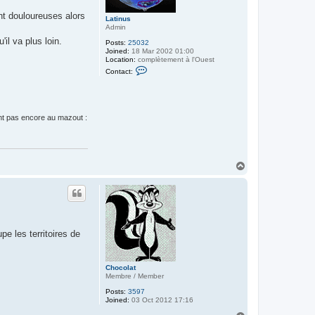
nt douloureuses alors
Latinus
Admin
il va plus loin.
Posts:
25032
Joined:
18 Mar 2002 01:00
Location:
complètement à l'Ouest
C
Contact:
o
n
t
a
c
ent pas encore au mazout :
t
L
a
t
i
n
T
u
o
s
p
pe les territoires de
Chocolat
Membre / Member
Posts:
3597
Joined:
03 Oct 2012 17:16