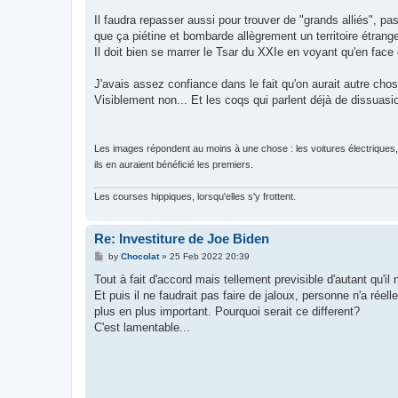
Il faudra repasser aussi pour trouver de "grands alliés",
que ça piétine et bombarde allègrement un territoire étrange
Il doit bien se marrer le Tsar du XXIe en voyant qu'en face o
J'avais assez confiance dans le fait qu'on aurait autre cho
Visiblement non... Et les coqs qui parlent déjà de dissuasi
Les images répondent au moins à une chose : les voitures électriques, c
ils en auraient bénéficié les premiers.
Les courses hippiques, lorsqu'elles s'y frottent.
Re: Investiture de Joe Biden
P
by
Chocolat
»
25 Feb 2022 20:39
o
s
Tout à fait d'accord mais tellement previsible d'autant qu'i
t
Et puis il ne faudrait pas faire de jaloux, personne n'a réel
plus en plus important. Pourquoi serait ce different?
C'est lamentable...