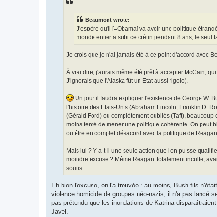
Beaumont wrote:
J'espère qu'il [=Obama] va avoir une politique étrangè
monde entier a subi ce crétin pendant 8 ans, le seul fai
Je crois que je n'ai jamais été à ce point d'accord avec B
À vrai dire, j'aurais même été prêt à accepter McCain, qui
J'ignorais que l'Alaska fût un Etat aussi rigolo).
Un jour il faudra expliquer l'existence de George W. Bu
l'histoire des Etats-Unis (Abraham Lincoln, Franklin D. R
(Gérald Ford) ou complètement oubliés (Taft), beaucoup qu
moins tenté de mener une politique cohérente. On peut bie
ou être en complet désacord avec la politique de Reagan 
Mais lui ? Y a-t-il une seule action que l'on puisse qualif
moindre excuse ? Même Reagan, totalement inculte, avait a
souris.
Eh bien l'excuse, on l'a trouvée : au moins, Bush fils n'éta
violence homicide de groupes néo-nazis, il n'a pas lancé se
pas prétendu que les inondations de Katrina disparaîtraient 
Javel.