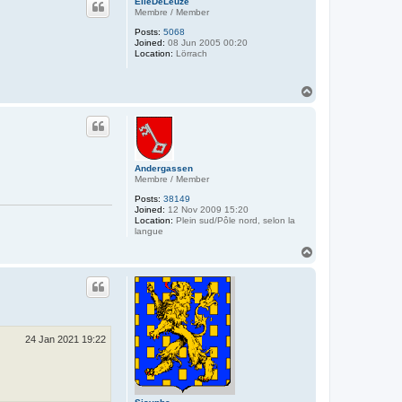
ElieDeLeuze
Membre / Member
Posts:
5068
Joined:
08 Jun 2005 00:20
Location:
Lörrach
T
o
p
Andergassen
Membre / Member
Posts:
38149
Joined:
12 Nov 2009 15:20
Location:
Plein sud/Pôle nord, selon la
langue
T
o
p
24 Jan 2021 19:22