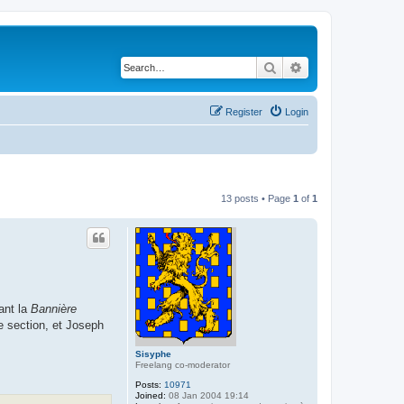
Search
Advanced search
Register
Login
13 posts • Page
1
of
1
ant la
Bannière
te section, et Joseph
Sisyphe
Freelang co-moderator
Posts:
10971
Joined:
08 Jan 2004 19:14