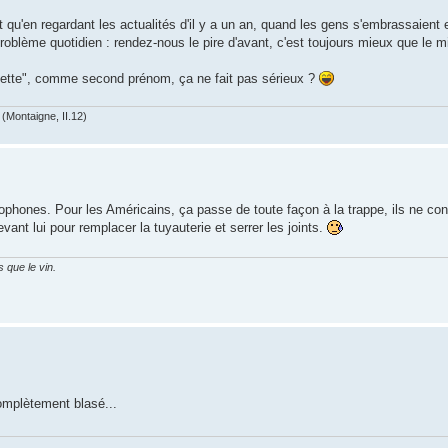
u'en regardant les actualités d'il y a un an, quand les gens s'embrassaient e
oblème quotidien : rendez-nous le pire d'avant, c'est toujours mieux que le 
inette", comme second prénom, ça ne fait pas sérieux ?
(Montaigne, II.12)
phones. Pour les Américains, ça passe de toute façon à la trappe, ils ne conse
ant lui pour remplacer la tuyauterie et serrer les joints.
 que le vin.
omplètement blasé...