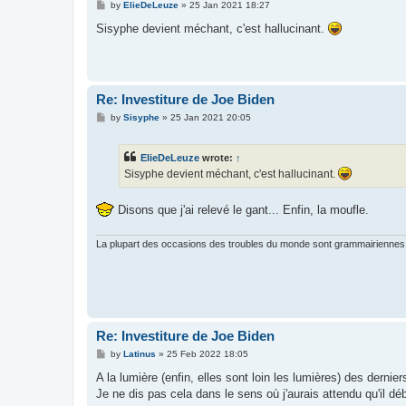
P
by
ElieDeLeuze
»
25 Jan 2021 18:27
o
s
Sisyphe devient méchant, c'est hallucinant.
t
Re: Investiture de Joe Biden
P
by
Sisyphe
»
25 Jan 2021 20:05
o
s
t
ElieDeLeuze
wrote:
↑
Sisyphe devient méchant, c'est hallucinant.
Disons que j'ai relevé le gant... Enfin, la moufle.
La plupart des occasions des troubles du monde sont grammairiennes 
Re: Investiture de Joe Biden
P
by
Latinus
»
25 Feb 2022 18:05
o
s
A la lumière (enfin, elles sont loin les lumières) des dernie
t
Je ne dis pas cela dans le sens où j'aurais attendu qu'il déb