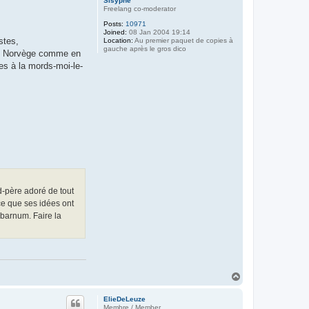
Sisyphe
Freelang co-moderator
Posts:
10971
Joined:
08 Jan 2004 19:14
stes,
Location:
Au premier paquet de copies à
gauche après le gros dico
 en Norvège comme en
es à la mords-moi-le-
d-père adoré de tout
ce que ses idées ont
barnum. Faire la
T
o
p
ElieDeLeuze
Membre / Member