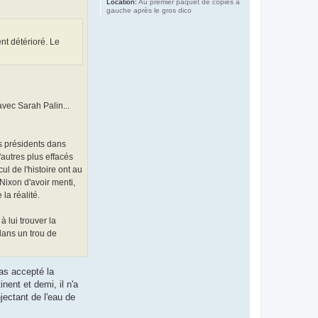
Location:
Au premier paquet de copies à
gauche après le gros dico
nt détérioré. Le
avec Sarah Palin...
ds présidents dans
autres plus effacés
l de l'histoire ont au
Nixon d'avoir menti,
la réalité.
 lui trouver la
dans un trou de
pas accepté la
nent et demi, il n'a
jectant de l'eau de