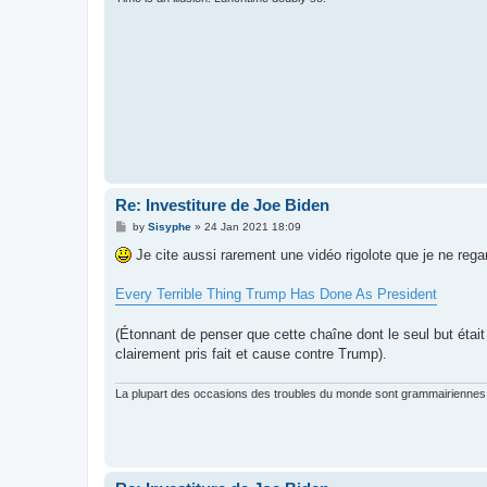
Re: Investiture de Joe Biden
P
by
Sisyphe
»
24 Jan 2021 18:09
o
s
Je cite aussi rarement une vidéo rigolote que je ne regar
t
Every Terrible Thing Trump Has Done As President
(Étonnant de penser que cette chaîne dont le seul but était 
clairement pris fait et cause contre Trump).
La plupart des occasions des troubles du monde sont grammairiennes 