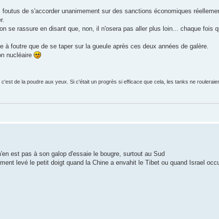
 pas foutus de s'accorder unanimement sur des sanctions économiques réelleme
r.
n se rassure en disant que, non, il n'osera pas aller plus loin... chaque fois qu'
se à foutre que de se taper sur la gueule après ces deux années de galère.
on nucléaire
'est de la poudre aux yeux. Si c'était un progrès si efficace que cela, les tanks ne roulerai
l n'en est pas à son galop d'essaie le bougre, surtout au Sud
lement levé le petit doigt quand la Chine a envahit le Tibet ou quand Israel occu