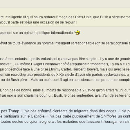
re intelligente et qu'il saura redorer l'image des Etats-Unis, que Bush a sérieuseme
t qu'il parte est déjà une occasion de se réjouir !
eaumont sur un point de politque internationale !
 était de toute évidence un homme intelligent et responsable (on se serait consolé 
sh à nos enfants et petits-enfants, et ça ne va pas être simple... Il y a une de gran
oosevelt... Ou même Dwight Eisenhower côté Républicain "moderne"), il y en a eu d'
i ont échoué face à une crise (Jimmy Carter, Herbert Hoover), mais qui avec le recu
n sûr reprocher aux présidents du XIXe siècle d'avoir été parfois esclavagistes, à 
ou de Bush père... Mais au moins ont-il agi en conscience et en prenant en compte 
ier, non pas de bonne, mais au moins de responsable ? Est-ce qu'on arrivera un jour à
u moins son charisme pour lui ; Bush, le onze septembre, avait l'air de se terrer 
it pas Trump. Il n'a pas enfermé d'enfants de migrants dans des cages, il n'a 
s partisans sur le Capitole, il n'a pas traité publiquement de
Shitholes
un conti
toutes seules ou qu'on soignerait les maladies que laissaient l'ouragan en s'in