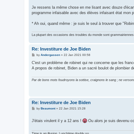
Je ressens la même chose en me lisant avec douze d'écart q
programme infaisable avec des élèves infaisant état mon pr
* Ah oui, quand même : je suis le seul à trouver que "Rob
La plupart des occasions des troubles du monde sont grammairiennes 
Re: Investiture de Joe Biden
P
by
Andergassen
»
22 Jan 2021 00:58
o
s
C'est un problème de robinet qui ne concerne que les franco
t
A propos de robinet, Biden a un sacré boulot de plombier dev
Par de bons mots foudroyons la sottise, craignons le sang ; ne versons
Re: Investiture de Joe Biden
P
by
Beaumont
»
22 Jan 2021 15:28
o
s
t
J'étais virulent il y a 12 ans !
Ou alors je suis devenu c
Time is an illusion. Lunchtime doubly so.