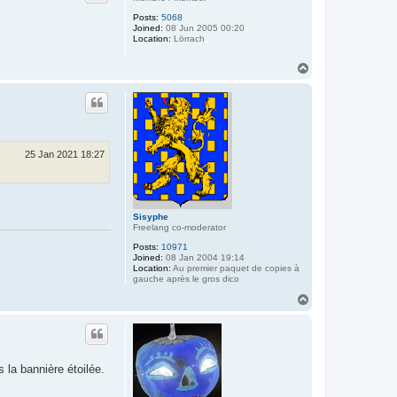
Posts:
5068
Joined:
08 Jun 2005 00:20
Location:
Lörrach
T
o
p
25 Jan 2021 18:27
Sisyphe
Freelang co-moderator
Posts:
10971
Joined:
08 Jan 2004 19:14
Location:
Au premier paquet de copies à
gauche après le gros dico
T
o
p
s la bannière étoilée.