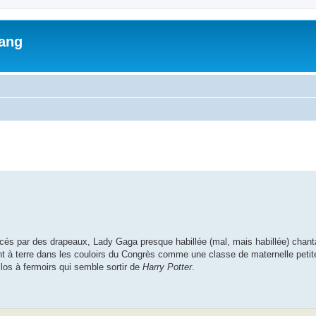
lang
ed search
cés par des drapeaux, Lady Gaga presque habillée (mal, mais habillée) chant
stant à terre dans les couloirs du Congrès comme une classe de maternelle peti
los à fermoirs qui semble sortir de
Harry Potter
.