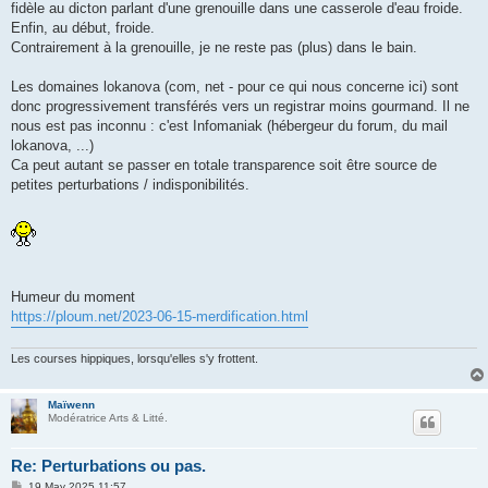
fidèle au dicton parlant d'une grenouille dans une casserole d'eau froide.
Enfin, au début, froide.
Contrairement à la grenouille, je ne reste pas (plus) dans le bain.
Les domaines lokanova (com, net - pour ce qui nous concerne ici) sont
donc progressivement transférés vers un registrar moins gourmand. Il ne
nous est pas inconnu : c'est Infomaniak (hébergeur du forum, du mail
lokanova, ...)
Ca peut autant se passer en totale transparence soit être source de
petites perturbations / indisponibilités.
Humeur du moment
https://ploum.net/2023-06-15-merdification.html
Les courses hippiques, lorsqu'elles s'y frottent.
Maïwenn
Modératrice Arts & Litté.
Re: Perturbations ou pas.
P
19 May 2025 11:57