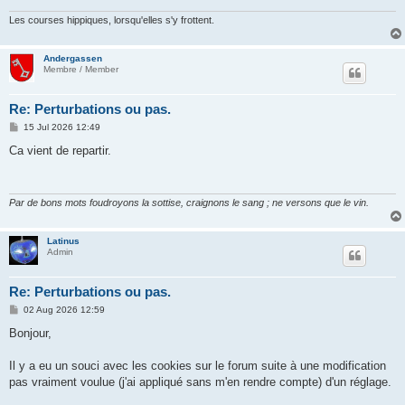
Les courses hippiques, lorsqu'elles s'y frottent.
Andergassen
Membre / Member
Re: Perturbations ou pas.
P
15 Jul 2026 12:49
o
s
Ca vient de repartir.
t
Par de bons mots foudroyons la sottise, craignons le sang ; ne versons que le vin.
Latinus
Admin
Re: Perturbations ou pas.
P
02 Aug 2026 12:59
o
s
Bonjour,
t
Il y a eu un souci avec les cookies sur le forum suite à une modification
pas vraiment voulue (j'ai appliqué sans m'en rendre compte) d'un réglage.