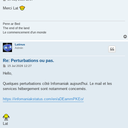
o
s
Merci Lat
t
Penn ar Bed
The end of the land
Le commencement d'un monde
Latinus
Admin
Re: Perturbations ou pas.
P
15 Jul 2026 12:27
o
s
Hello,
t
Quelques perturbations côté Infomaniak aujourd'hui. Le mail et les
services hébergement sont notamment concernés.
https://infomaniakstatus.com/en/aDEammPKEo/
Lat