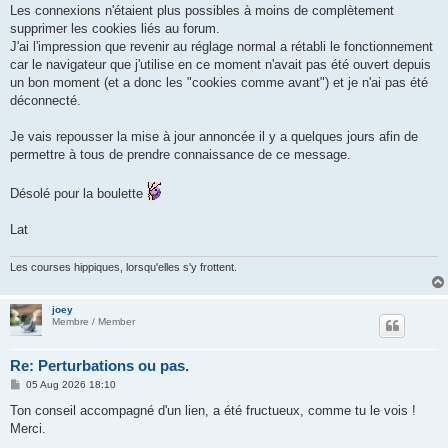
Les connexions n'étaient plus possibles à moins de complètement
supprimer les cookies liés au forum.
J'ai l'impression que revenir au réglage normal a rétabli le fonctionnement
car le navigateur que j'utilise en ce moment n'avait pas été ouvert depuis
un bon moment (et a donc les "cookies comme avant") et je n'ai pas été
déconnecté.
Je vais repousser la mise à jour annoncée il y a quelques jours afin de
permettre à tous de prendre connaissance de ce message.
Désolé pour la boulette
Lat
Les courses hippiques, lorsqu'elles s'y frottent.
joey
Membre / Member
Re: Perturbations ou pas.
P
05 Aug 2026 18:10
o
s
Ton conseil accompagné d'un lien, a été fructueux, comme tu le vois !
t
Merci.