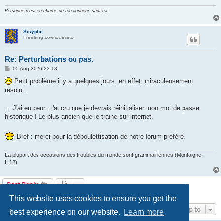
Personne n'est en charge de ton bonheur, sauf toi.
Sisyphe
Freelang co-moderator
Re: Perturbations ou pas.
P
05 Aug 2026 23:13
o
s
Petit problème il y a quelques jours, en effet, miraculeusement
t
résolu...
... J'ai eu peur : j'ai cru que je devrais réinitialiser mon mot de passe
historique ! Le plus ancien que je traîne sur internet.
Bref : merci pour la déboulettisation de notre forum préféré.
La plupart des occasions des troubles du monde sont grammairiennes (Montaigne,
II.12)
Post Reply
7 posts • Page
1
of
1
This website uses cookies to ensure you get the
Jump to
best experience on our website.
Learn more