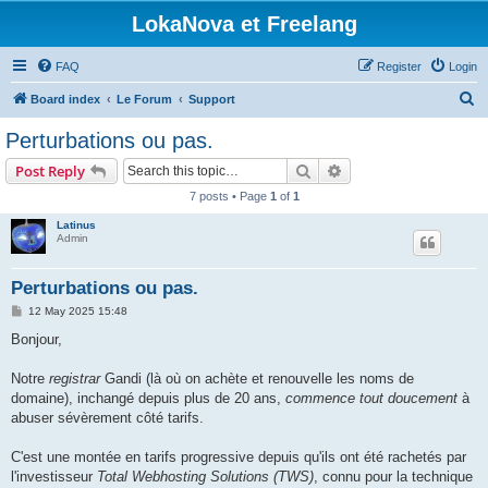
LokaNova et Freelang
FAQ
Register
Login
S
Board index
Le Forum
Support
e
Perturbations ou pas.
a
Search
Advanced search
Post Reply
r
7 posts • Page
1
of
1
c
Latinus
h
Admin
Perturbations ou pas.
P
12 May 2025 15:48
o
s
Bonjour,
t
Notre
registrar
Gandi (là où on achète et renouvelle les noms de
domaine), inchangé depuis plus de 20 ans,
commence tout doucement
à
abuser sévèrement côté tarifs.
C'est une montée en tarifs progressive depuis qu'ils ont été rachetés par
l'investisseur
Total Webhosting Solutions (TWS)
, connu pour la technique