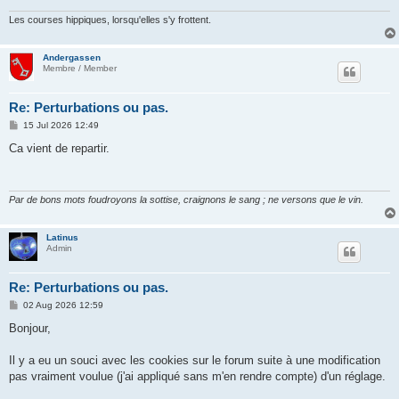
Les courses hippiques, lorsqu'elles s'y frottent.
Andergassen
Membre / Member
Re: Perturbations ou pas.
P
15 Jul 2026 12:49
o
s
Ca vient de repartir.
t
Par de bons mots foudroyons la sottise, craignons le sang ; ne versons que le vin.
Latinus
Admin
Re: Perturbations ou pas.
P
02 Aug 2026 12:59
o
s
Bonjour,
t
Il y a eu un souci avec les cookies sur le forum suite à une modification
pas vraiment voulue (j'ai appliqué sans m'en rendre compte) d'un réglage.