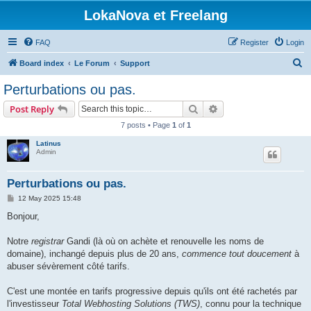
LokaNova et Freelang
FAQ
Register
Login
S
Board index
Le Forum
Support
e
Perturbations ou pas.
a
Search
Advanced search
Post Reply
r
7 posts • Page
1
of
1
c
Latinus
h
Admin
Perturbations ou pas.
P
12 May 2025 15:48
o
s
Bonjour,
t
Notre
registrar
Gandi (là où on achète et renouvelle les noms de
domaine), inchangé depuis plus de 20 ans,
commence tout doucement
à
abuser sévèrement côté tarifs.
C'est une montée en tarifs progressive depuis qu'ils ont été rachetés par
l'investisseur
Total Webhosting Solutions (TWS)
, connu pour la technique