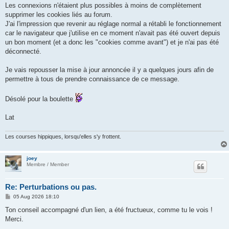
Les connexions n'étaient plus possibles à moins de complètement
supprimer les cookies liés au forum.
J'ai l'impression que revenir au réglage normal a rétabli le fonctionnement
car le navigateur que j'utilise en ce moment n'avait pas été ouvert depuis
un bon moment (et a donc les "cookies comme avant") et je n'ai pas été
déconnecté.
Je vais repousser la mise à jour annoncée il y a quelques jours afin de
permettre à tous de prendre connaissance de ce message.
Désolé pour la boulette
Lat
Les courses hippiques, lorsqu'elles s'y frottent.
joey
Membre / Member
Re: Perturbations ou pas.
P
05 Aug 2026 18:10
o
s
Ton conseil accompagné d'un lien, a été fructueux, comme tu le vois !
t
Merci.