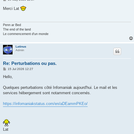
o
s
Merci Lat
t
Penn ar Bed
The end of the land
Le commencement d'un monde
Latinus
Admin
Re: Perturbations ou pas.
P
15 Jul 2026 12:27
o
s
Hello,
t
Quelques perturbations côté Infomaniak aujourd'hui. Le mail et les
services hébergement sont notamment concernés.
https://infomaniakstatus.com/en/aDEammPKEo/
Lat