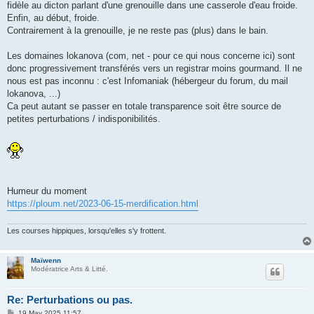
fidèle au dicton parlant d'une grenouille dans une casserole d'eau froide.
Enfin, au début, froide.
Contrairement à la grenouille, je ne reste pas (plus) dans le bain.
Les domaines lokanova (com, net - pour ce qui nous concerne ici) sont
donc progressivement transférés vers un registrar moins gourmand. Il ne
nous est pas inconnu : c'est Infomaniak (hébergeur du forum, du mail
lokanova, ...)
Ca peut autant se passer en totale transparence soit être source de
petites perturbations / indisponibilités.
Humeur du moment
https://ploum.net/2023-06-15-merdification.html
Les courses hippiques, lorsqu'elles s'y frottent.
Maïwenn
Modératrice Arts & Litté.
Re: Perturbations ou pas.
P
19 May 2025 11:57