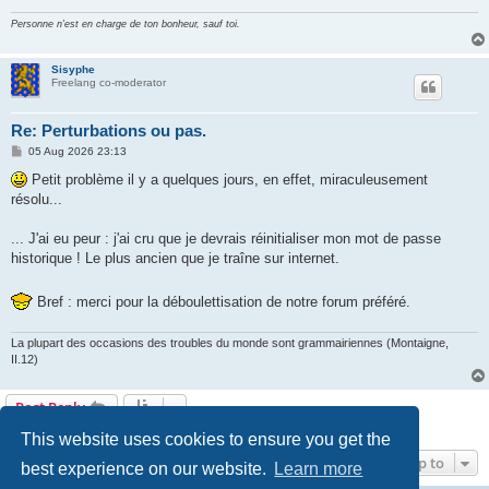
Personne n'est en charge de ton bonheur, sauf toi.
Sisyphe
Freelang co-moderator
Re: Perturbations ou pas.
P
05 Aug 2026 23:13
o
s
Petit problème il y a quelques jours, en effet, miraculeusement
t
résolu...
... J'ai eu peur : j'ai cru que je devrais réinitialiser mon mot de passe
historique ! Le plus ancien que je traîne sur internet.
Bref : merci pour la déboulettisation de notre forum préféré.
La plupart des occasions des troubles du monde sont grammairiennes (Montaigne,
II.12)
Post Reply
7 posts • Page
1
of
1
This website uses cookies to ensure you get the
Jump to
best experience on our website.
Learn more