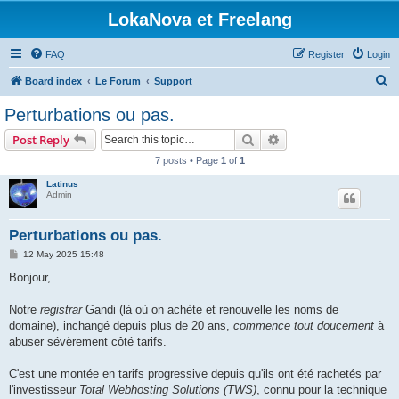
LokaNova et Freelang
FAQ
Register
Login
S
Board index
Le Forum
Support
e
Perturbations ou pas.
a
Search
Advanced search
Post Reply
r
7 posts • Page
1
of
1
c
Latinus
h
Admin
Perturbations ou pas.
P
12 May 2025 15:48
o
s
Bonjour,
t
Notre
registrar
Gandi (là où on achète et renouvelle les noms de
domaine), inchangé depuis plus de 20 ans,
commence tout doucement
à
abuser sévèrement côté tarifs.
C'est une montée en tarifs progressive depuis qu'ils ont été rachetés par
l'investisseur
Total Webhosting Solutions (TWS)
, connu pour la technique