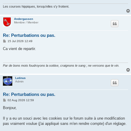
Les courses hippiques, lorsqu'elles s'y frottent.
Andergassen
Membre / Member
Re: Perturbations ou pas.
P
15 Jul 2026 12:49
o
s
Ca vient de repartir.
t
Par de bons mots foudroyons la sottise, craignons le sang ; ne versons que le vin.
Latinus
Admin
Re: Perturbations ou pas.
P
02 Aug 2026 12:59
o
s
Bonjour,
t
Il y a eu un souci avec les cookies sur le forum suite à une modification
pas vraiment voulue (j'ai appliqué sans m'en rendre compte) d'un réglage.