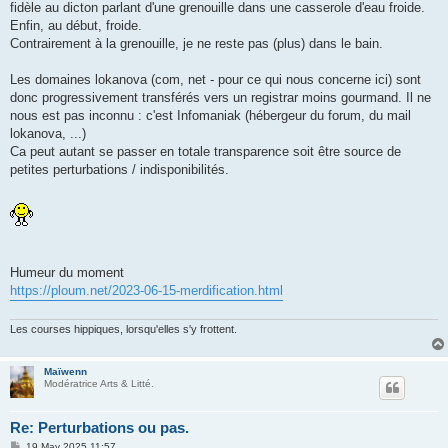
fidèle au dicton parlant d'une grenouille dans une casserole d'eau froide.
Enfin, au début, froide.
Contrairement à la grenouille, je ne reste pas (plus) dans le bain.
Les domaines lokanova (com, net - pour ce qui nous concerne ici) sont
donc progressivement transférés vers un registrar moins gourmand. Il ne
nous est pas inconnu : c'est Infomaniak (hébergeur du forum, du mail
lokanova, ...)
Ca peut autant se passer en totale transparence soit être source de
petites perturbations / indisponibilités.
Humeur du moment
https://ploum.net/2023-06-15-merdification.html
Les courses hippiques, lorsqu'elles s'y frottent.
Maïwenn
Modératrice Arts & Litté.
Re: Perturbations ou pas.
P
19 May 2025 11:57