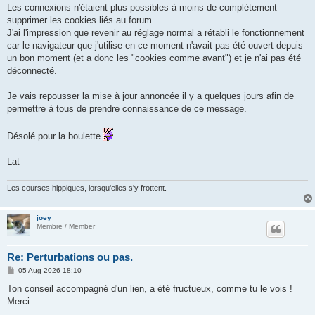
Les connexions n'étaient plus possibles à moins de complètement
supprimer les cookies liés au forum.
J'ai l'impression que revenir au réglage normal a rétabli le fonctionnement
car le navigateur que j'utilise en ce moment n'avait pas été ouvert depuis
un bon moment (et a donc les "cookies comme avant") et je n'ai pas été
déconnecté.
Je vais repousser la mise à jour annoncée il y a quelques jours afin de
permettre à tous de prendre connaissance de ce message.
Désolé pour la boulette
Lat
Les courses hippiques, lorsqu'elles s'y frottent.
joey
Membre / Member
Re: Perturbations ou pas.
P
05 Aug 2026 18:10
o
s
Ton conseil accompagné d'un lien, a été fructueux, comme tu le vois !
t
Merci.