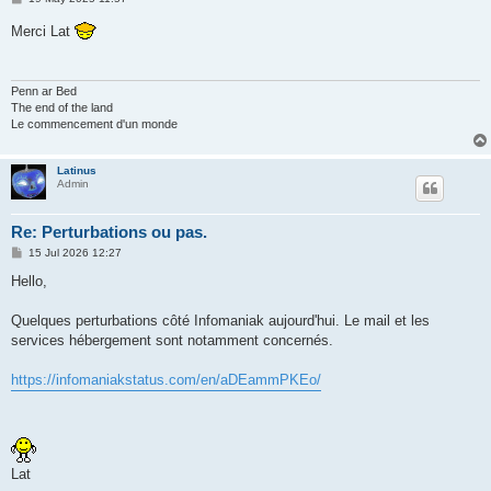
o
s
Merci Lat
t
Penn ar Bed
The end of the land
Le commencement d'un monde
Latinus
Admin
Re: Perturbations ou pas.
P
15 Jul 2026 12:27
o
s
Hello,
t
Quelques perturbations côté Infomaniak aujourd'hui. Le mail et les
services hébergement sont notamment concernés.
https://infomaniakstatus.com/en/aDEammPKEo/
Lat