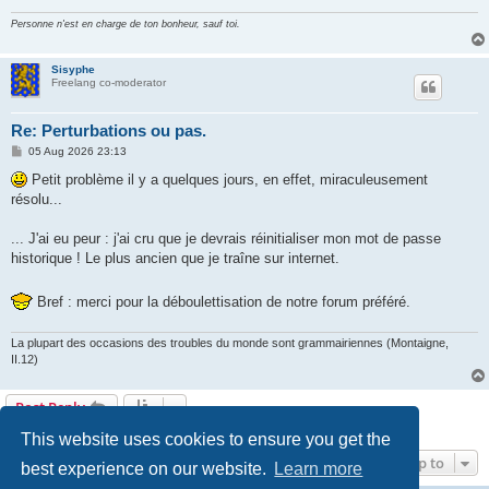
Personne n'est en charge de ton bonheur, sauf toi.
Sisyphe
Freelang co-moderator
Re: Perturbations ou pas.
P
05 Aug 2026 23:13
o
s
Petit problème il y a quelques jours, en effet, miraculeusement
t
résolu...
... J'ai eu peur : j'ai cru que je devrais réinitialiser mon mot de passe
historique ! Le plus ancien que je traîne sur internet.
Bref : merci pour la déboulettisation de notre forum préféré.
La plupart des occasions des troubles du monde sont grammairiennes (Montaigne,
II.12)
Post Reply
7 posts • Page
1
of
1
This website uses cookies to ensure you get the
Jump to
best experience on our website.
Learn more