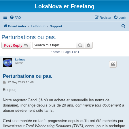
LokaNova et Freelang
FAQ
Register
Login
S
Board index
Le Forum
Support
e
Perturbations ou pas.
a
Search
Advanced search
Post Reply
r
7 posts • Page
1
of
1
c
Latinus
h
Admin
Perturbations ou pas.
P
12 May 2025 15:48
o
s
Bonjour,
t
Notre
registrar
Gandi (là où on achète et renouvelle les noms de
domaine), inchangé depuis plus de 20 ans,
commence tout doucement
à
abuser sévèrement côté tarifs.
C'est une montée en tarifs progressive depuis qu'ils ont été rachetés par
l'investisseur
Total Webhosting Solutions (TWS)
, connu pour la technique