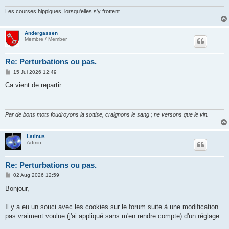
Les courses hippiques, lorsqu'elles s'y frottent.
Andergassen
Membre / Member
Re: Perturbations ou pas.
P
15 Jul 2026 12:49
o
s
Ca vient de repartir.
t
Par de bons mots foudroyons la sottise, craignons le sang ; ne versons que le vin.
Latinus
Admin
Re: Perturbations ou pas.
P
02 Aug 2026 12:59
o
s
Bonjour,
t
Il y a eu un souci avec les cookies sur le forum suite à une modification
pas vraiment voulue (j'ai appliqué sans m'en rendre compte) d'un réglage.