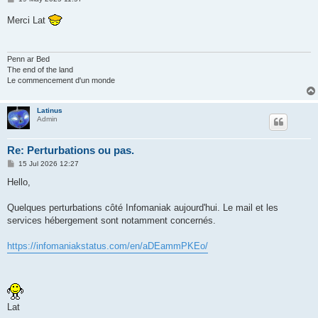
o
s
Merci Lat
t
Penn ar Bed
The end of the land
Le commencement d'un monde
Latinus
Admin
Re: Perturbations ou pas.
P
15 Jul 2026 12:27
o
s
Hello,
t
Quelques perturbations côté Infomaniak aujourd'hui. Le mail et les
services hébergement sont notamment concernés.
https://infomaniakstatus.com/en/aDEammPKEo/
Lat