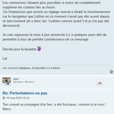
Les connexions n'étaient plus possibles à moins de complètement
supprimer les cookies liés au forum.
J'ai l'impression que revenir au réglage normal a rétabli le fonctionnement
car le navigateur que j'utilise en ce moment n'avait pas été ouvert depuis
un bon moment (et a donc les "cookies comme avant") et je n'ai pas été
déconnecté.
Je vais repousser la mise à jour annoncée il y a quelques jours afin de
permettre à tous de prendre connaissance de ce message.
Désolé pour la boulette
Lat
Les courses hippiques, lorsqu'elles s'y frottent.
joey
Membre / Member
Re: Perturbations ou pas.
P
05 Aug 2026 18:10
o
s
Ton conseil accompagné d'un lien, a été fructueux, comme tu le vois !
t
Merci.