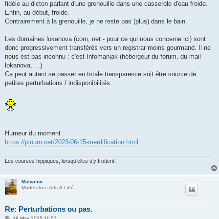
fidèle au dicton parlant d'une grenouille dans une casserole d'eau froide.
Enfin, au début, froide.
Contrairement à la grenouille, je ne reste pas (plus) dans le bain.
Les domaines lokanova (com, net - pour ce qui nous concerne ici) sont
donc progressivement transférés vers un registrar moins gourmand. Il ne
nous est pas inconnu : c'est Infomaniak (hébergeur du forum, du mail
lokanova, ...)
Ca peut autant se passer en totale transparence soit être source de
petites perturbations / indisponibilités.
Humeur du moment
https://ploum.net/2023-06-15-merdification.html
Les courses hippiques, lorsqu'elles s'y frottent.
Maïwenn
Modératrice Arts & Litté.
Re: Perturbations ou pas.
P
19 May 2025 11:57