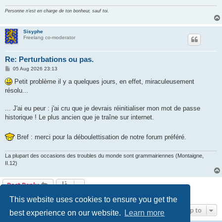
Personne n'est en charge de ton bonheur, sauf toi.
Sisyphe
Freelang co-moderator
Re: Perturbations ou pas.
P
05 Aug 2026 23:13
o
s
Petit problème il y a quelques jours, en effet, miraculeusement
t
résolu...
... J'ai eu peur : j'ai cru que je devrais réinitialiser mon mot de passe
historique ! Le plus ancien que je traîne sur internet.
Bref : merci pour la déboulettisation de notre forum préféré.
La plupart des occasions des troubles du monde sont grammairiennes (Montaigne,
II.12)
Post Reply
7 posts • Page
1
of
1
This website uses cookies to ensure you get the
Jump to
best experience on our website.
Learn more