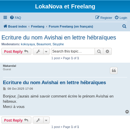
LokaNova et Freelang
FAQ
Register
Login
S
Board index
Freelang
Forum Freelang (en français)
e
Ecriture du nom Avishai en lettre hébraïques
a
Moderators:
kokoyaya
,
Beaumont
,
Sisyphe
r
Search
Advanced s
Post Reply
c
1 post • Page
1
of
1
h
Makandal
Guest
Ecriture du nom Avishai en lettre hébraïques
P
08 Oct 2025 17:06
o
s
Bonjour, j'aurais aimé savoir comment écrire le prénom Avishai en
t
hébreux.
Merci à vous
Post Reply
1 post • Page
1
of
1