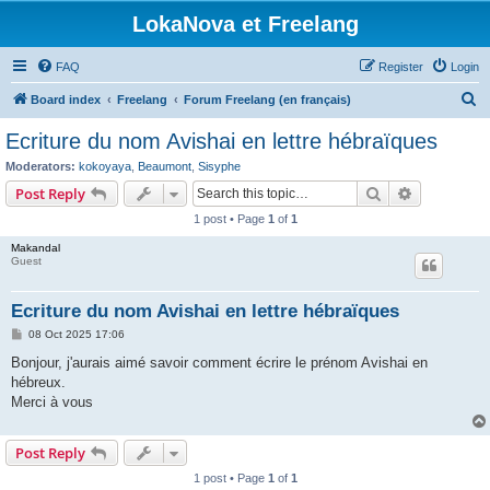
LokaNova et Freelang
FAQ
Register
Login
S
Board index
Freelang
Forum Freelang (en français)
e
Ecriture du nom Avishai en lettre hébraïques
a
Moderators:
kokoyaya
,
Beaumont
,
Sisyphe
r
Search
Advanced s
Post Reply
c
1 post • Page
1
of
1
h
Makandal
Guest
Ecriture du nom Avishai en lettre hébraïques
P
08 Oct 2025 17:06
o
s
Bonjour, j'aurais aimé savoir comment écrire le prénom Avishai en
t
hébreux.
Merci à vous
Post Reply
1 post • Page
1
of
1