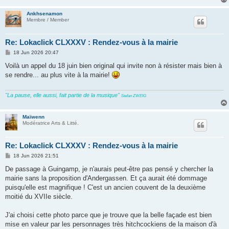
Ankhsenamon
Membre / Member
Re: Lokaclick CLXXXV : Rendez-vous à la mairie
P
18 Jun 2026 20:47
o
s
Voilà un appel du 18 juin bien original qui invite non à résister mais bien à
t
se rendre... au plus vite à la mairie!
"La pause, elle aussi, fait partie de la musique"
Stefan ZWEIG
Maïwenn
Modératrice Arts & Litté.
Re: Lokaclick CLXXXV : Rendez-vous à la mairie
P
18 Jun 2026 21:51
o
s
De passage à Guingamp, je n'aurais peut-être pas pensé y chercher la
t
mairie sans la proposition d'Andergassen. Et ça aurait été dommage
puisqu'elle est magnifique ! C'est un ancien couvent de la deuxième
moitié du XVIIe siècle.
J'ai choisi cette photo parce que je trouve que la belle façade est bien
mise en valeur par les personnages très hitchcockiens de la maison d'à