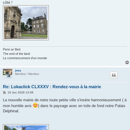
côté !
Penn ar Bed
The end of the land
Le commencement d'un monde
joey
Membre / Member
Re: Lokaclick CLXXXV : Rendez-vous à la mairie
P
19 Jun 2026 13:08
o
s
La nouvelle mairie de notre toute petite ville s'insère harmonieusement ( à
t
mon humble avis
) dans le paysage avec en toile de fond notre Palais
Delphinal.