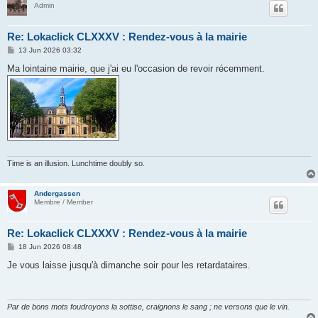
Admin
Re: Lokaclick CLXXXV : Rendez-vous à la mairie
P
13 Jun 2026 03:32
o
s
Ma lointaine mairie, que j'ai eu l'occasion de revoir récemment.
t
Time is an illusion. Lunchtime doubly so.
Andergassen
Membre / Member
Re: Lokaclick CLXXXV : Rendez-vous à la mairie
P
18 Jun 2026 08:48
o
s
Je vous laisse jusqu'à dimanche soir pour les retardataires.
t
Par de bons mots foudroyons la sottise, craignons le sang ; ne versons que le vin.