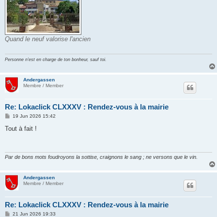
Quand le neuf valorise l'ancien
Personne n'est en charge de ton bonheur, sauf toi.
Andergassen
Membre / Member
Re: Lokaclick CLXXXV : Rendez-vous à la mairie
P
19 Jun 2026 15:42
o
s
Tout à fait !
t
Par de bons mots foudroyons la sottise, craignons le sang ; ne versons que le vin.
Andergassen
Membre / Member
Re: Lokaclick CLXXXV : Rendez-vous à la mairie
P
21 Jun 2026 19:33