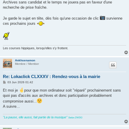
Archives sans candidat et le temps ne jouera pas en faveur d'une
recherche de prise fraîche.
Je garde le sujet en tête, dès fois qu'une occasion de clic
survienne
ces prochains jours
Les courses hippiques, lorsqu'elles s'y frottent.
Ankhsenamon
Membre / Member
Re: Lokaclick CLXXXV : Rendez-vous à la mairie
P
03 Jun 2026 01:42
o
s
Et moi je
pour que mon ordinateur soit "réparé" prochainement sans
t
quoi pas d'accès aux archives et donc participation probablement
compromise aussi...
A suivre...
"La pause, elle aussi, fait partie de la musique"
Stefan ZWEIG