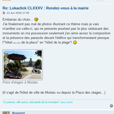
Re: Lokaclick CLXXXV : Rendez-vous à la mairie
P
12 Jun 2026 17:03
o
s
Embarras du choix...
t
J'ai finalement pas mal de photos illustrant ce thème mais je vais
m'arrêter sur celle-ci, qui ne présente pourtant pas le plus séduisant des
monuments en ma possession seulement j'en aime assez la composition
et la présence des parasols devant l'édifice qui transformeraient presque
l'"hôtel
de la place" en "hôtel de la plage"!
(de ville)
Prise d'otages à Morlaix
(Il s'agit de l'hôtel de ville de Morlaix vu depuis la Place des otages...)
"La pause, elle aussi, fait partie de la musique"
Stefan ZWEIG
Beaumont