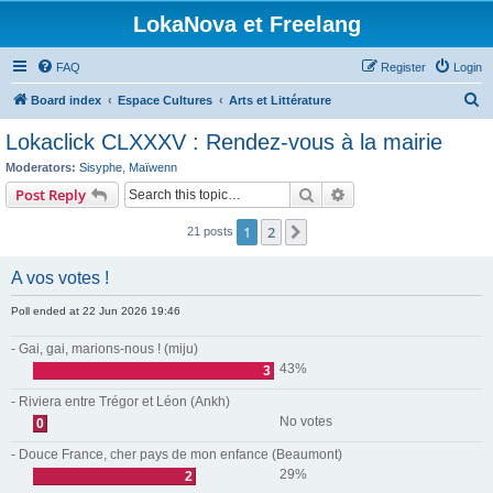
LokaNova et Freelang
FAQ
Register
Login
S
Board index
Espace Cultures
Arts et Littérature
e
Lokaclick CLXXXV : Rendez-vous à la mairie
a
Moderators:
Sisyphe
,
Maïwenn
r
Search
Advanced search
Post Reply
c
1
2
Next
21 posts
h
A vos votes !
Poll ended at 22 Jun 2026 19:46
- Gai, gai, marions-nous ! (miju)
43%
3
- Riviera entre Trégor et Léon (Ankh)
No votes
0
- Douce France, cher pays de mon enfance (Beaumont)
29%
2