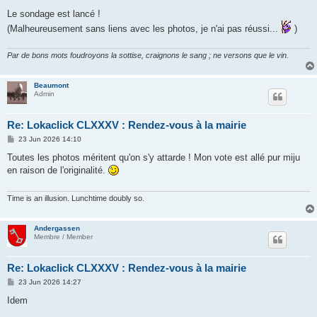
o
s
Le sondage est lancé !
t
(Malheureusement sans liens avec les photos, je n'ai pas réussi...
)
Par de bons mots foudroyons la sottise, craignons le sang ; ne versons que le vin.
Beaumont
Admin
Re: Lokaclick CLXXXV : Rendez-vous à la mairie
P
23 Jun 2026 14:10
o
s
Toutes les photos méritent qu'on s'y attarde ! Mon vote est allé pur miju
t
en raison de l'originalité.
Time is an illusion. Lunchtime doubly so.
Andergassen
Membre / Member
Re: Lokaclick CLXXXV : Rendez-vous à la mairie
P
23 Jun 2026 14:27
o
s
Idem
t