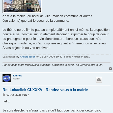
c'est à la mairie (ou hôtel de ville, maison commune et autres
équivalents) que bat le coeur de la commune.
Le thème ne se limite pas au simple bâtiment en lui-même, la proposition
pourra aussi zoomer sur un élément décoratif, exprimer le coup de coeur
du photographe pour le style d'architecture, baroque, classique, néo-
classique, moderne, ou l'atmosphère régnant à l'intérieur ou à l'extérieur...
A vos objectifs ou vos archives !
Last edited by
Andergassen
on 21 Jun 2026 19:52, edited 4 times in total.
Par de bons mots foudroyons la sottise, craignons le sang ; ne versons que le vin.
Latinus
Admin
Re: Lokaclick CLXXXV : Rendez-vous à la mairie
P
03 Jun 2026 01:17
o
s
hello,
t
Je suis désolé, je n'aurai pas ce qu'il faut pour participer cette fois-ci.