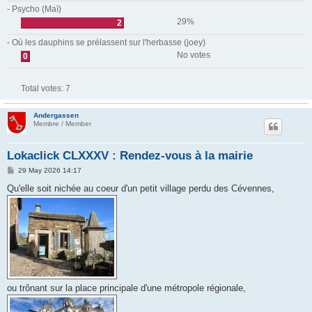
- Psycho (Maï)
29%
2
- Où les dauphins se prélassent sur l'herbasse (joey)
No votes
0
Total votes:
7
Andergassen
Membre / Member
Lokaclick CLXXXV : Rendez-vous à la mairie
P
29 May 2026 14:17
o
s
Qu'elle soit nichée au coeur d'un petit village perdu des Cévennes,
t
ou trônant sur la place principale d'une métropole régionale,