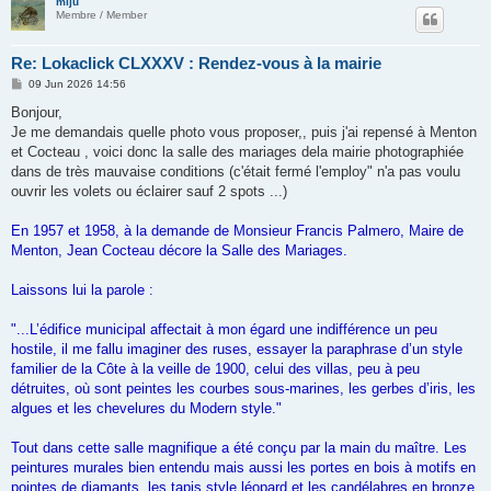
miju
Membre / Member
Re: Lokaclick CLXXXV : Rendez-vous à la mairie
P
09 Jun 2026 14:56
o
s
Bonjour,
t
Je me demandais quelle photo vous proposer,, puis j'ai repensé à Menton
et Cocteau , voici donc la salle des mariages dela mairie photographiée
dans de très mauvaise conditions (c'était fermé l'employ" n'a pas voulu
ouvrir les volets ou éclairer sauf 2 spots ...)
En 1957 et 1958, à la demande de Monsieur Francis Palmero, Maire de
Menton, Jean Cocteau décore la Salle des Mariages.
Laissons lui la parole :
"...L’édifice municipal affectait à mon égard une indifférence un peu
hostile, il me fallu imaginer des ruses, essayer la paraphrase d’un style
familier de la Côte à la veille de 1900, celui des villas, peu à peu
détruites, où sont peintes les courbes sous-marines, les gerbes d’iris, les
algues et les chevelures du Modern style."
Tout dans cette salle magnifique a été conçu par la main du maître. Les
peintures murales bien entendu mais aussi les portes en bois à motifs en
pointes de diamants, les tapis style léopard et les candélabres en bronze.