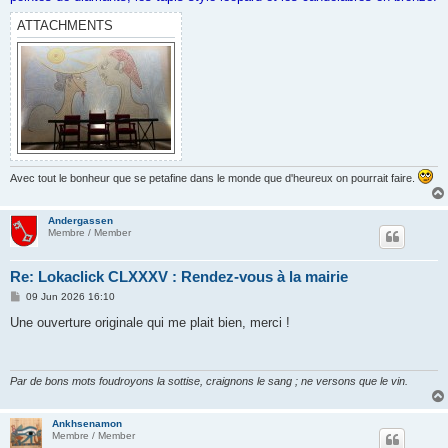
ATTACHMENTS
Avec tout le bonheur que se petafine dans le monde que d'heureux on pourrait faire.
Andergassen
Membre / Member
Re: Lokaclick CLXXXV : Rendez-vous à la mairie
P
09 Jun 2026 16:10
o
s
Une ouverture originale qui me plait bien, merci !
t
Par de bons mots foudroyons la sottise, craignons le sang ; ne versons que le vin.
Ankhsenamon
Membre / Member