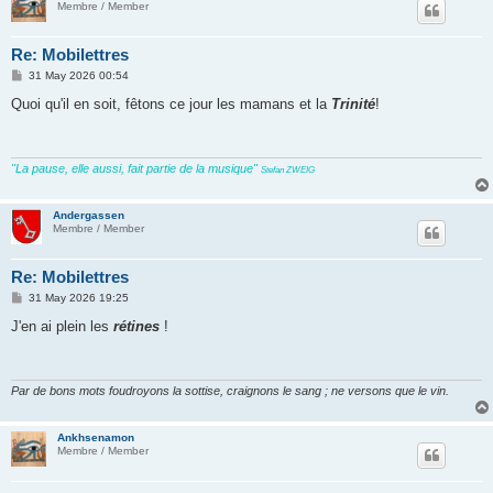
Membre / Member
Re: Mobilettres
P
31 May 2026 00:54
o
s
Quoi qu'il en soit, fêtons ce jour les mamans et la
Trinité
!
t
"La pause, elle aussi, fait partie de la musique"
Stefan ZWEIG
Andergassen
Membre / Member
Re: Mobilettres
P
31 May 2026 19:25
o
s
J'en ai plein les
rétines
!
t
Par de bons mots foudroyons la sottise, craignons le sang ; ne versons que le vin.
Ankhsenamon
Membre / Member