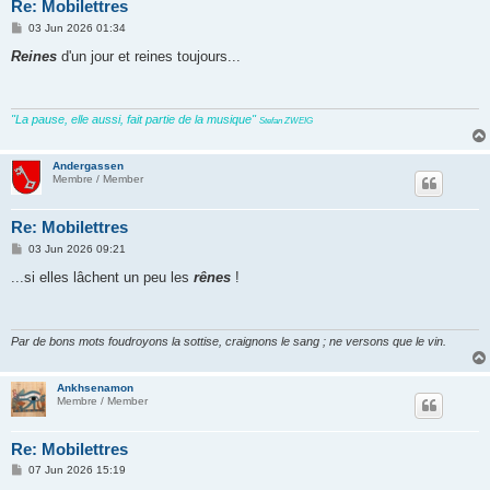
Re: Mobilettres
P
03 Jun 2026 01:34
o
s
Reines
d'un jour et reines toujours...
t
"La pause, elle aussi, fait partie de la musique"
Stefan ZWEIG
Andergassen
Membre / Member
Re: Mobilettres
P
03 Jun 2026 09:21
o
s
...si elles lâchent un peu les
rênes
!
t
Par de bons mots foudroyons la sottise, craignons le sang ; ne versons que le vin.
Ankhsenamon
Membre / Member
Re: Mobilettres
P
07 Jun 2026 15:19
o