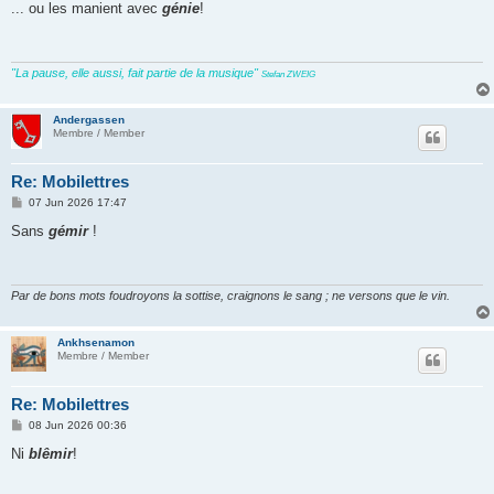
s
... ou les manient avec
génie
!
t
"La pause, elle aussi, fait partie de la musique"
Stefan ZWEIG
Andergassen
Membre / Member
Re: Mobilettres
P
07 Jun 2026 17:47
o
s
Sans
gémir
!
t
Par de bons mots foudroyons la sottise, craignons le sang ; ne versons que le vin.
Ankhsenamon
Membre / Member
Re: Mobilettres
P
08 Jun 2026 00:36
o
s
Ni
blêmir
!
t