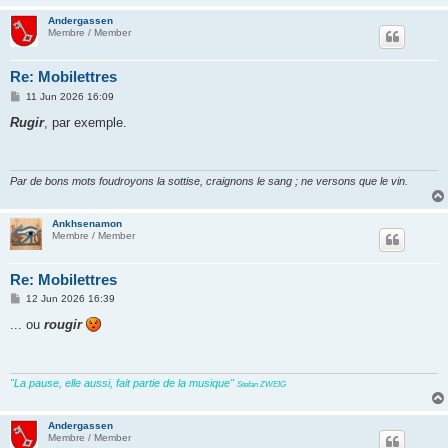
Andergassen
Membre / Member
Re: Mobilettres
P
11 Jun 2026 16:09
o
s
Rugir
, par exemple.
t
Par de bons mots foudroyons la sottise, craignons le sang ; ne versons que le vin.
Ankhsenamon
Membre / Member
Re: Mobilettres
P
12 Jun 2026 16:39
o
s
... ou
rougir
t
"La pause, elle aussi, fait partie de la musique"
Stefan ZWEIG
Andergassen
Membre / Member