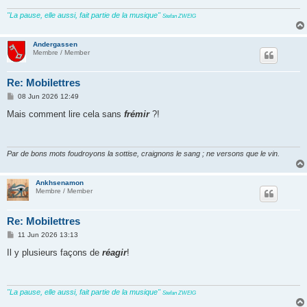
"La pause, elle aussi, fait partie de la musique"
Stefan ZWEIG
Andergassen
Membre / Member
Re: Mobilettres
P
08 Jun 2026 12:49
o
s
Mais comment lire cela sans
frémir
?!
t
Par de bons mots foudroyons la sottise, craignons le sang ; ne versons que le vin.
Ankhsenamon
Membre / Member
Re: Mobilettres
P
11 Jun 2026 13:13
o
s
Il y plusieurs façons de
réagir
!
t
"La pause, elle aussi, fait partie de la musique"
Stefan ZWEIG