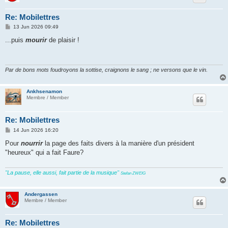
Re: Mobilettres
P
13 Jun 2026 09:49
o
s
...puis
mourir
de plaisir !
t
Par de bons mots foudroyons la sottise, craignons le sang ; ne versons que le vin.
Ankhsenamon
Membre / Member
Re: Mobilettres
P
14 Jun 2026 16:20
o
s
Pour
nourrir
la page des faits divers à la manière d'un président
t
"heureux" qui a fait Faure?
"La pause, elle aussi, fait partie de la musique"
Stefan ZWEIG
Andergassen
Membre / Member
Re: Mobilettres