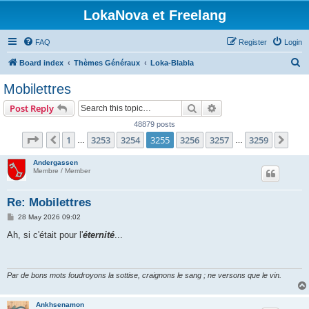
LokaNova et Freelang
FAQ
Register
Login
S
Board index
Thèmes Généraux
Loka-Blabla
e
Mobilettres
a
Search
Advanced search
Post Reply
r
48879 posts
c
Page
3255
of
3259
1
3253
3254
3255
3256
3257
3259
Previous
Nex
…
…
h
Andergassen
Membre / Member
Re: Mobilettres
P
28 May 2026 09:02
o
s
Ah, si c'était pour l'
éternité
...
t
Par de bons mots foudroyons la sottise, craignons le sang ; ne versons que le vin.
Ankhsenamon