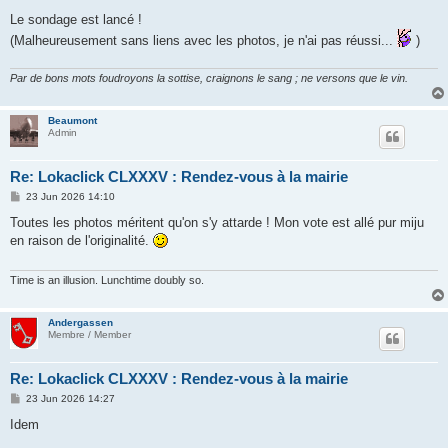
o
s
Le sondage est lancé !
t
(Malheureusement sans liens avec les photos, je n'ai pas réussi...
)
Par de bons mots foudroyons la sottise, craignons le sang ; ne versons que le vin.
Beaumont
Admin
Re: Lokaclick CLXXXV : Rendez-vous à la mairie
P
23 Jun 2026 14:10
o
s
Toutes les photos méritent qu'on s'y attarde ! Mon vote est allé pur miju
t
en raison de l'originalité.
Time is an illusion. Lunchtime doubly so.
Andergassen
Membre / Member
Re: Lokaclick CLXXXV : Rendez-vous à la mairie
P
23 Jun 2026 14:27
o
s
Idem
t