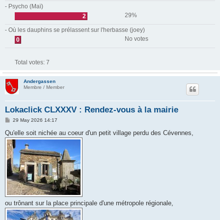
- Psycho (Maï)
29%
2
- Où les dauphins se prélassent sur l'herbasse (joey)
No votes
0
Total votes:
7
Andergassen
Membre / Member
Lokaclick CLXXXV : Rendez-vous à la mairie
P
29 May 2026 14:17
o
s
Qu'elle soit nichée au coeur d'un petit village perdu des Cévennes,
t
ou trônant sur la place principale d'une métropole régionale,