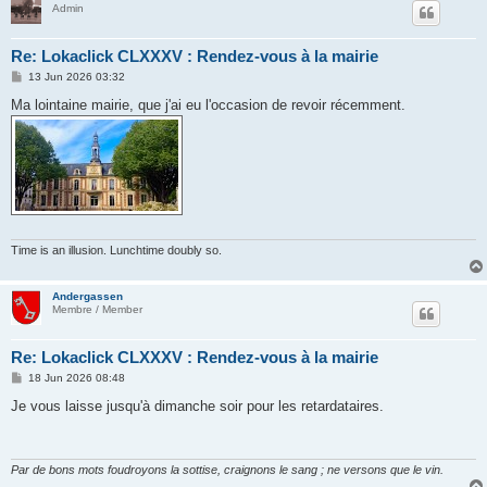
Admin
Re: Lokaclick CLXXXV : Rendez-vous à la mairie
P
13 Jun 2026 03:32
o
s
Ma lointaine mairie, que j'ai eu l'occasion de revoir récemment.
t
Time is an illusion. Lunchtime doubly so.
Andergassen
Membre / Member
Re: Lokaclick CLXXXV : Rendez-vous à la mairie
P
18 Jun 2026 08:48
o
s
Je vous laisse jusqu'à dimanche soir pour les retardataires.
t
Par de bons mots foudroyons la sottise, craignons le sang ; ne versons que le vin.