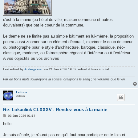
c'est à la mairie (ou hôtel de ville, maison commune et autres
équivalents) que bat le coeur de la commune.
Le thème ne se limite pas au simple bâtiment en lui-même, la proposition
pourra aussi zoomer sur un élément décoratif, exprimer le coup de coeur
du photographe pour le style d'architecture, baroque, classique, néo-
classique, moderne, ou l'atmosphère régnant à l'intérieur ou à l'extérieur...
A vos objectifs ou vos archives !
Last edited by
Andergassen
on 21 Jun 2026 19:52, edited 4 times in total.
Par de bons mots foudroyons la sottise, craignons le sang ; ne versons que le vin.
Latinus
Admin
Re: Lokaclick CLXXXV : Rendez-vous à la mairie
P
03 Jun 2026 01:17
o
s
hello,
t
Je suis désolé, je n'aurai pas ce qu'il faut pour participer cette fois-ci.