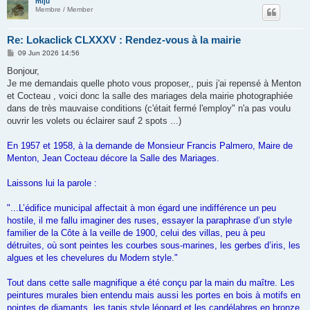
miju
Membre / Member
Re: Lokaclick CLXXXV : Rendez-vous à la mairie
P
09 Jun 2026 14:56
o
s
Bonjour,
t
Je me demandais quelle photo vous proposer,, puis j'ai repensé à Menton
et Cocteau , voici donc la salle des mariages dela mairie photographiée
dans de très mauvaise conditions (c'était fermé l'employ" n'a pas voulu
ouvrir les volets ou éclairer sauf 2 spots ...)
En 1957 et 1958, à la demande de Monsieur Francis Palmero, Maire de
Menton, Jean Cocteau décore la Salle des Mariages.
Laissons lui la parole :
"...L’édifice municipal affectait à mon égard une indifférence un peu
hostile, il me fallu imaginer des ruses, essayer la paraphrase d’un style
familier de la Côte à la veille de 1900, celui des villas, peu à peu
détruites, où sont peintes les courbes sous-marines, les gerbes d’iris, les
algues et les chevelures du Modern style."
Tout dans cette salle magnifique a été conçu par la main du maître. Les
peintures murales bien entendu mais aussi les portes en bois à motifs en
pointes de diamants, les tapis style léopard et les candélabres en bronze.