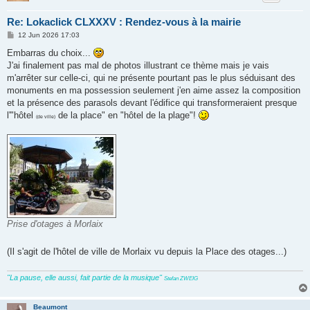
Re: Lokaclick CLXXXV : Rendez-vous à la mairie
P
12 Jun 2026 17:03
o
s
Embarras du choix...
t
J'ai finalement pas mal de photos illustrant ce thème mais je vais
m'arrêter sur celle-ci, qui ne présente pourtant pas le plus séduisant des
monuments en ma possession seulement j'en aime assez la composition
et la présence des parasols devant l'édifice qui transformeraient presque
l'"hôtel
de la place" en "hôtel de la plage"!
(de ville)
Prise d'otages à Morlaix
(Il s'agit de l'hôtel de ville de Morlaix vu depuis la Place des otages...)
"La pause, elle aussi, fait partie de la musique"
Stefan ZWEIG
Beaumont