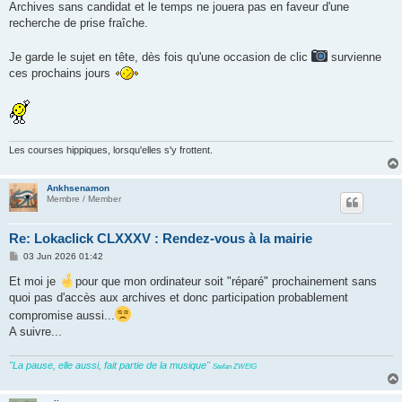
Archives sans candidat et le temps ne jouera pas en faveur d'une
recherche de prise fraîche.
Je garde le sujet en tête, dès fois qu'une occasion de clic
survienne
ces prochains jours
Les courses hippiques, lorsqu'elles s'y frottent.
Ankhsenamon
Membre / Member
Re: Lokaclick CLXXXV : Rendez-vous à la mairie
P
03 Jun 2026 01:42
o
s
Et moi je
pour que mon ordinateur soit "réparé" prochainement sans
t
quoi pas d'accès aux archives et donc participation probablement
compromise aussi...
A suivre...
"La pause, elle aussi, fait partie de la musique"
Stefan ZWEIG