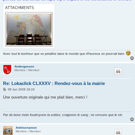
ATTACHMENTS
Avec tout le bonheur que se petafine dans le monde que d'heureux on pourrait faire.
Andergassen
Membre / Member
Re: Lokaclick CLXXXV : Rendez-vous à la mairie
P
09 Jun 2026 16:10
o
s
Une ouverture originale qui me plait bien, merci !
t
Par de bons mots foudroyons la sottise, craignons le sang ; ne versons que le vin.
Ankhsenamon
Membre / Member