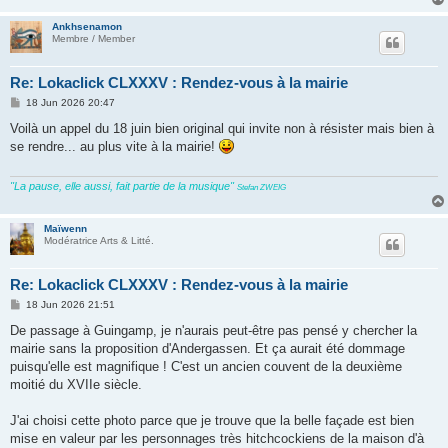
Ankhsenamon
Membre / Member
Re: Lokaclick CLXXXV : Rendez-vous à la mairie
P
18 Jun 2026 20:47
o
s
Voilà un appel du 18 juin bien original qui invite non à résister mais bien à
t
se rendre... au plus vite à la mairie!
"La pause, elle aussi, fait partie de la musique"
Stefan ZWEIG
Maïwenn
Modératrice Arts & Litté.
Re: Lokaclick CLXXXV : Rendez-vous à la mairie
P
18 Jun 2026 21:51
o
s
De passage à Guingamp, je n'aurais peut-être pas pensé y chercher la
t
mairie sans la proposition d'Andergassen. Et ça aurait été dommage
puisqu'elle est magnifique ! C'est un ancien couvent de la deuxième
moitié du XVIIe siècle.
J'ai choisi cette photo parce que je trouve que la belle façade est bien
mise en valeur par les personnages très hitchcockiens de la maison d'à