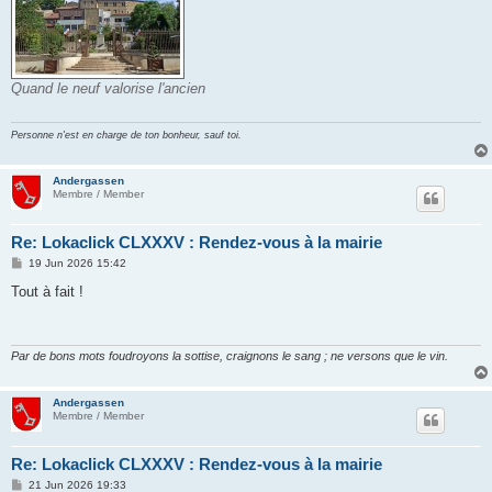
Quand le neuf valorise l'ancien
Personne n'est en charge de ton bonheur, sauf toi.
Andergassen
Membre / Member
Re: Lokaclick CLXXXV : Rendez-vous à la mairie
P
19 Jun 2026 15:42
o
s
Tout à fait !
t
Par de bons mots foudroyons la sottise, craignons le sang ; ne versons que le vin.
Andergassen
Membre / Member
Re: Lokaclick CLXXXV : Rendez-vous à la mairie
P
21 Jun 2026 19:33