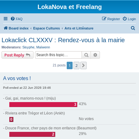
LokaNova et Freelang
FAQ
Register
Login
S
Board index
Espace Cultures
Arts et Littérature
e
Lokaclick CLXXXV : Rendez-vous à la mairie
a
Moderators:
Sisyphe
,
Maïwenn
r
Search
Advanced search
Post Reply
c
1
2
Next
21 posts
h
A vos votes !
Poll ended at 22 Jun 2026 19:46
- Gai, gai, marions-nous ! (miju)
43%
3
- Riviera entre Trégor et Léon (Ankh)
No votes
0
- Douce France, cher pays de mon enfance (Beaumont)
29%
2