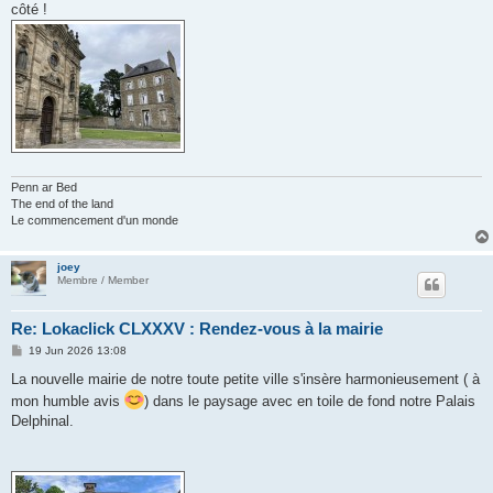
côté !
Penn ar Bed
The end of the land
Le commencement d'un monde
joey
Membre / Member
Re: Lokaclick CLXXXV : Rendez-vous à la mairie
P
19 Jun 2026 13:08
o
s
La nouvelle mairie de notre toute petite ville s'insère harmonieusement ( à
t
mon humble avis
) dans le paysage avec en toile de fond notre Palais
Delphinal.