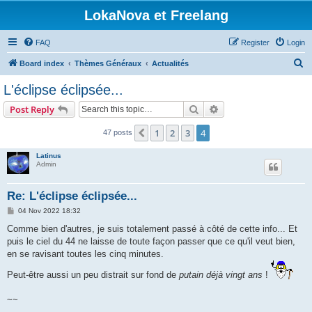
LokaNova et Freelang
FAQ
Register
Login
S
Board index
Thèmes Généraux
Actualités
e
L'éclipse éclipsée...
a
Search
Advanced search
Post Reply
r
c
1
2
3
4
Previous
47 posts
h
Latinus
Admin
Re: L'éclipse éclipsée...
P
04 Nov 2022 18:32
o
s
Comme bien d'autres, je suis totalement passé à côté de cette info... Et
t
puis le ciel du 44 ne laisse de toute façon passer que ce qu'il veut bien,
en se ravisant toutes les cinq minutes.
Peut-être aussi un peu distrait sur fond de
putain déjà vingt ans
!
~~