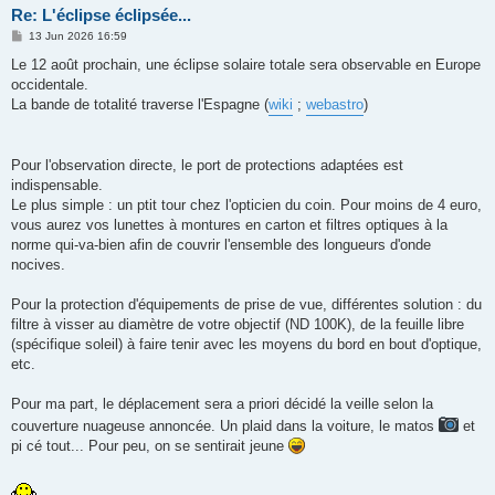
Re: L'éclipse éclipsée...
P
13 Jun 2026 16:59
o
s
Le 12 août prochain, une éclipse solaire totale sera observable en Europe
t
occidentale.
La bande de totalité traverse l'Espagne (
wiki
;
webastro
)
Pour l'observation directe, le port de protections adaptées est
indispensable.
Le plus simple : un ptit tour chez l'opticien du coin. Pour moins de 4 euro,
vous aurez vos lunettes à montures en carton et filtres optiques à la
norme qui-va-bien afin de couvrir l'ensemble des longueurs d'onde
nocives.
Pour la protection d'équipements de prise de vue, différentes solution : du
filtre à visser au diamètre de votre objectif (ND 100K), de la feuille libre
(spécifique soleil) à faire tenir avec les moyens du bord en bout d'optique,
etc.
Pour ma part, le déplacement sera a priori décidé la veille selon la
couverture nuageuse annoncée. Un plaid dans la voiture, le matos
et
pi cé tout... Pour peu, on se sentirait jeune