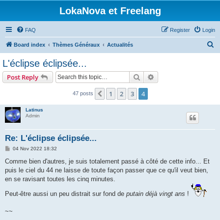
LokaNova et Freelang
FAQ
Register
Login
S
Board index
Thèmes Généraux
Actualités
e
L'éclipse éclipsée...
a
Search
Advanced search
Post Reply
r
c
1
2
3
4
Previous
47 posts
h
Latinus
Admin
Re: L'éclipse éclipsée...
P
04 Nov 2022 18:32
o
s
Comme bien d'autres, je suis totalement passé à côté de cette info... Et
t
puis le ciel du 44 ne laisse de toute façon passer que ce qu'il veut bien,
en se ravisant toutes les cinq minutes.
Peut-être aussi un peu distrait sur fond de
putain déjà vingt ans
!
~~