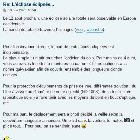
Re: L'éclipse éclipsée...
P
13 Jun 2026 16:59
o
s
Le 12 août prochain, une éclipse solaire totale sera observable en Europe
t
occidentale.
La bande de totalité traverse l'Espagne (
wiki
;
webastro
)
Pour l'observation directe, le port de protections adaptées est
indispensable.
Le plus simple : un ptit tour chez l'opticien du coin. Pour moins de 4 euro,
vous aurez vos lunettes à montures en carton et filtres optiques à la
norme qui-va-bien afin de couvrir l'ensemble des longueurs d'onde
nocives.
Pour la protection d'équipements de prise de vue, différentes solution : du
filtre à visser au diamètre de votre objectif (ND 100K), de la feuille libre
(spécifique soleil) à faire tenir avec les moyens du bord en bout d'optique,
etc.
Pour ma part, le déplacement sera a priori décidé la veille selon la
couverture nuageuse annoncée. Un plaid dans la voiture, le matos
et
pi cé tout... Pour peu, on se sentirait jeune