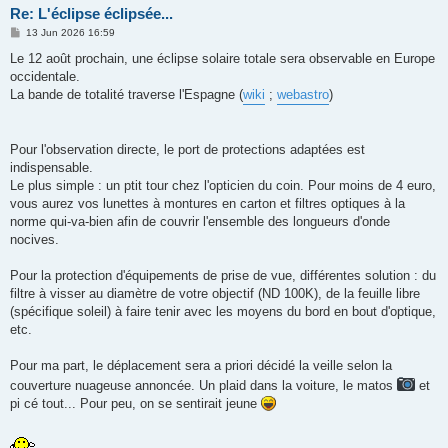
Re: L'éclipse éclipsée...
P
13 Jun 2026 16:59
o
s
Le 12 août prochain, une éclipse solaire totale sera observable en Europe
t
occidentale.
La bande de totalité traverse l'Espagne (
wiki
;
webastro
)
Pour l'observation directe, le port de protections adaptées est
indispensable.
Le plus simple : un ptit tour chez l'opticien du coin. Pour moins de 4 euro,
vous aurez vos lunettes à montures en carton et filtres optiques à la
norme qui-va-bien afin de couvrir l'ensemble des longueurs d'onde
nocives.
Pour la protection d'équipements de prise de vue, différentes solution : du
filtre à visser au diamètre de votre objectif (ND 100K), de la feuille libre
(spécifique soleil) à faire tenir avec les moyens du bord en bout d'optique,
etc.
Pour ma part, le déplacement sera a priori décidé la veille selon la
couverture nuageuse annoncée. Un plaid dans la voiture, le matos
et
pi cé tout... Pour peu, on se sentirait jeune