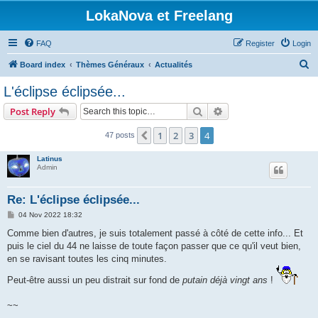
LokaNova et Freelang
FAQ
Register
Login
S
Board index
Thèmes Généraux
Actualités
e
L'éclipse éclipsée...
a
Search
Advanced search
Post Reply
r
c
1
2
3
4
Previous
47 posts
h
Latinus
Admin
Re: L'éclipse éclipsée...
P
04 Nov 2022 18:32
o
s
Comme bien d'autres, je suis totalement passé à côté de cette info... Et
t
puis le ciel du 44 ne laisse de toute façon passer que ce qu'il veut bien,
en se ravisant toutes les cinq minutes.
Peut-être aussi un peu distrait sur fond de
putain déjà vingt ans
!
~~