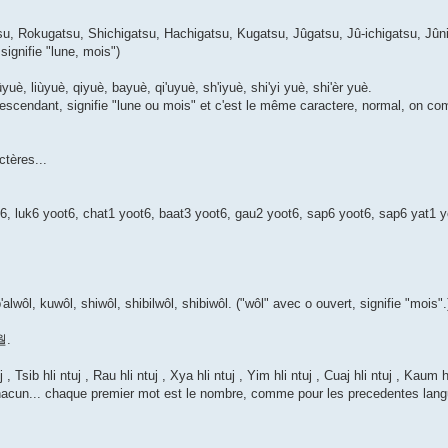
u, Rokugatsu, Shichigatsu, Hachigatsu, Kugatsu, Jûgatsu, Jû-ichigatsu, Jûni
signifie "lune, mois")
uè, liùyuè, qiyuè, bayuè, qi'uyuè, sh'iyuè, shi'yi yuè, shi'èr yuè.
descendant, signifie "lune ou mois" et c'est le même caractere, normal, on co
tères...
6, luk6 yoot6, chat1 yoot6, baat3 yoot6, gau2 yoot6, sap6 yoot6, sap6 yat1 
'alwôl, kuwôl, shiwôl, shibilwôl, shibiwôl. ("wôl" avec o ouvert, signifie "mois".
월.
uj , Tsib hli ntuj , Rau hli ntuj , Xya hli ntuj , Yim hli ntuj , Cuaj hli ntuj , Kaum 
e chacun... chaque premier mot est le nombre, comme pour les precedentes lan