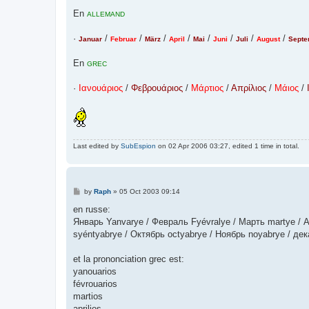
En
ALLEMAND
·
/
/
/
/
/
/
/
/
Januar
Februar
März
April
Mai
Juni
Juli
August
Septe
En
GREC
·
Ιανουάριος
/
Φεβρουάριος
/
Μάρτιος
/
Απρίλιος
/
Μάιος
/
Last edited by
SubEspion
on 02 Apr 2006 03:27, edited 1 time in total.
P
by
Raph
»
05 Oct 2003 09:14
o
s
en russe:
t
Январь Yanvarye / Февраль Fyévralye / Марть martye / А
syéntyabrye / Октябрь octyabrye / Ноябрь noyabrye / де
et la prononciation grec est:
yanouarios
févrouarios
martios
aprilios