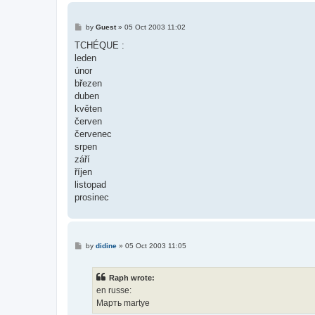
P
by
Guest
»
05 Oct 2003 11:02
o
s
TCHÉQUE :
t
leden
únor
březen
duben
květen
červen
červenec
srpen
září
říjen
listopad
prosinec
P
by
didine
»
05 Oct 2003 11:05
o
s
t
Raph wrote:
en russe:
Марть martye