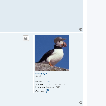
m
o
n
t
T
o
p
kokoyaya
Admin
Posts:
31645
Joined:
10 Oct 2002 14:12
Location:
Moissac (82)
C
Contact:
o
n
t
a
T
c
o