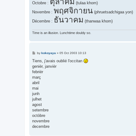
ตุลาคม
Octobre :
(tulaa khom)
พฤศจิกายน
Novembre :
(phruetsadchigaa yon)
ธันวาคม
Décembre :
(thanwaa khom)
Time is an illusion. Lunchtime doubly so.
P
by
kokoyaya
»
05 Oct 2003 10:13
o
s
Tiens, j'avais oublié l'occitan
t
genièr, janvièr
febrièr
març
abril
mai
junh
julhet
agost
setembre
octòbre
novembre
decembre