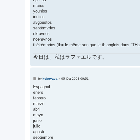
maïos
younios
ioulios
avgoustos
septèmvrios
oktovrios
noemvrios
thékèmbrios (th= le même son que le th anglais dans "THat
今日は、私はラファエルです。
P
by
kokoyaya
»
05 Oct 2003 09:51
o
s
Espagnol :
t
enero
febrero
marzo
abril
mayo
junio
julio
agosto
septiembre