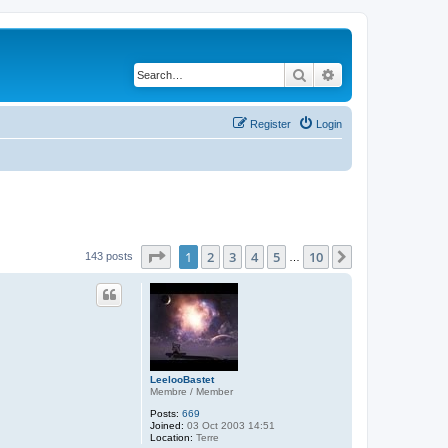
Search
Advanced search
Register
Login
Page
1
of
10
1
2
3
4
5
10
Next
143 posts
…
LeelooBastet
Membre / Member
Posts:
669
Joined:
03 Oct 2003 14:51
Location:
Terre