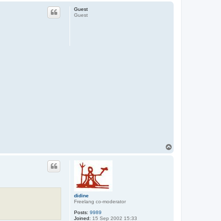
t
p
k
Guest
o
Guest
k
o
y
a
y
a
T
o
p
didine
Freelang co-moderator
Posts:
9989
Joined:
15 Sep 2002 15:33