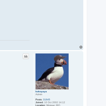
T
o
p
kokoyaya
Admin
Posts:
31645
Joined:
10 Oct 2002 14:12
Location:
Moissac (82)