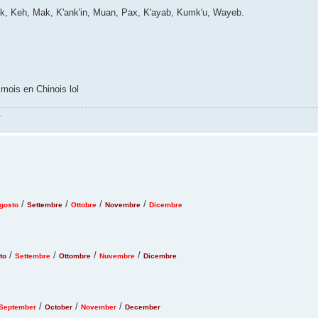
Sak, Keh, Mak, K'ank'in, Muan, Pax, K'ayab, Kumk'u, Wayeb.
mois en Chinois lol
.
/
/
/
/
gosto
Settembre
Ottobre
Novembre
Dicembre
/
/
/
/
to
Settembre
Ottombre
Nuvembre
Dicembre
/
/
/
September
October
November
December