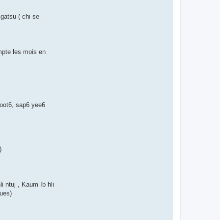
gatsu ( chi se
mpte les mois en
yoot6, sap6 yee6
)
hli ntuj , Kaum Ib hli
gues)