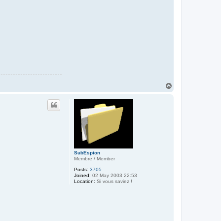
T
o
p
SubEspion
Membre / Member
Posts:
3705
Joined:
02 May 2003 22:53
Location:
Si vous saviez !