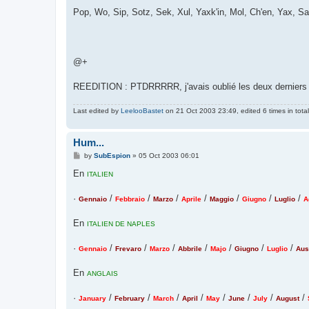
Pop, Wo, Sip, Sotz, Sek, Xul, Yaxk'in, Mol, Ch'en, Yax, 
@+
REEDITION : PTDRRRRR, j'avais oublié les deux derniers 
Last edited by
LeelooBastet
on 21 Oct 2003 23:49, edited 6 times in total
Hum...
P
by
SubEspion
»
05 Oct 2003 06:01
o
s
En
ITALIEN
t
·
/
/
/
/
/
/
/
Gennaio
Febbraio
Marzo
Aprile
Maggio
Giugno
Luglio
A
En
ITALIEN DE NAPLES
·
/
/
/
/
/
/
/
Gennaio
Frevaro
Marzo
Abbrile
Majo
Giugno
Luglio
Aus
En
ANGLAIS
·
/
/
/
/
/
/
/
/
January
February
March
April
May
June
July
August