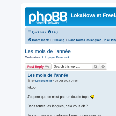
LokaNova et Free
Quick links
FAQ
Board index
Freelang
Dans toutes les langues - In all la
Les mois de l'année
Moderators:
kokoyaya
,
Beaumont
Search
Advanc
Post Reply
Les mois de l'année
P
by
LeelooBastet
»
05 Oct 2003 04:56
o
s
kikoo
t
J'espere que ce n'est pas un double topic
Dans toutes les langues, cela vous dit ?
Je commence en partageant mes connaissances