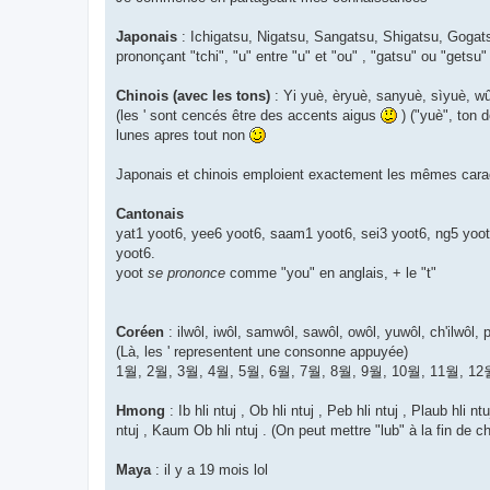
Japonais
: Ichigatsu, Nigatsu, Sangatsu, Shigatsu, Gogats
prononçant "tchi", "u" entre "u" et "ou" , "gatsu" ou "getsu" 
Chinois (avec les tons)
: Yi yuè, èryuè, sanyuè, sìyuè, wûy
(les ' sont cencés être des accents aigus
) ("yuè", ton 
lunes apres tout non
Japonais et chinois emploient exactement les mêmes carac
Cantonais
yat1 yoot6, yee6 yoot6, saam1 yoot6, sei3 yoot6, ng5 yoot
yoot6.
yoot
se prononce
comme "you" en anglais, + le "t"
Coréen
: ilwôl, iwôl, samwôl, sawôl, owôl, yuwôl, ch'ilwôl, p
(Là, les ' representent une consonne appuyée)
1월, 2월, 3월, 4월, 5월, 6월, 7월, 8월, 9월, 10월, 11월, 12
Hmong
: Ib hli ntuj , Ob hli ntuj , Peb hli ntuj , Plaub hli nt
ntuj , Kaum Ob hli ntuj . (On peut mettre "lub" à la fin d
Maya
: il y a 19 mois lol