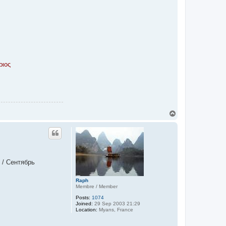
ριος
T
o
p
e / Сентябрь
Raph
Membre / Member
Posts:
1074
Joined:
29 Sep 2003 21:29
Location:
Myans, France