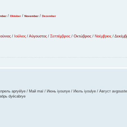
/
/
/
mber
Oktober
November
Dezember
Ιούνιος
/
Ιούλιος
/
Αύγουστος
/
Σεπτέμβριος
/
Οκτώβριος
/
Νοέμβριος
/
Δεκέμβ
прель apryélye / Май maï / Июнь iyounye / Июль iyoulye / Август avgoust
кабрь dyécabrye