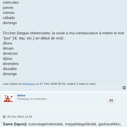
miércoles
jueves
viernes
sábado
domingo
Occitan (langue intéressante, la seule à ma connaissance à mettre le mot
"jour" [di, day, etc.] en début de mot) :
diluns
dimars
dimècres
dijòus
divendres
dissabte
dimenge
Last edited by
kokoyaya
on 07 Feb 2006 00:52, edited 3 times in total.
didine
Freelang co-moderator
P
05 Oct 2003 12:20
o
s
Same (lapon):
vuossárga/mánnodat, maŋŋebárga/disdat, gaskavahkku,
t