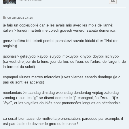
P
05 Oct 2003 14:14
o
s
je fais un copier/collé car je les avais mis avec les mois de l'anné:
t
italien > lunedì martedì mercoledì giovedì venerdì sabato domenica
grec>theftéra triti tetarti pembti paraskevi savato kiriaki (th= THat (en
anglais))
japonais> getsuyôbi kayôbi suiyôbi mokuyôbi kinyôbi doyôbi nichiyôbi
(ca veut dire jour de la lune, jour du feu, de l'eau, de l'arbre, de l'argent, de
la terre et du soleil)
espagnol >lunes martes miercoles juves viernes sabado domingo (je c
pas où sont les accents)
néerlandais >maandag dinsdag woensdag donderdag vrijdag zaterdag
zondag ( tous les "g" se disent comme le "j" espagnol, "oe"=ou , "ij"=
"éye", et les voyelles doublés sont prononcées longues en néerlandais
ca serait bien aussi de mettre la prononciation, parceque par exemple, il
est pas facile de deviner le grec ou le russe !