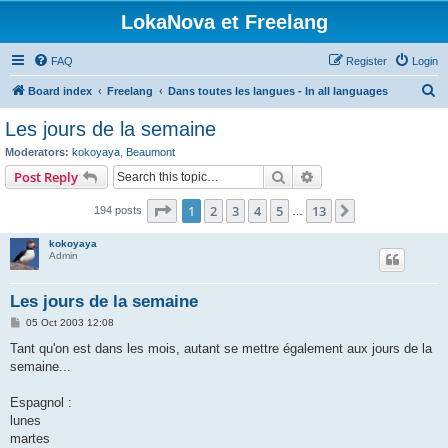
LokaNova et Freelang
FAQ
Register
Login
S
Board index
Freelang
Dans toutes les langues - In all languages
e
Les jours de la semaine
a
Moderators:
kokoyaya
,
Beaumont
r
Search
Advanced search
Post Reply
c
Page
1
of
13
1
2
3
4
5
13
Next
194 posts
h
…
kokoyaya
Admin
Les jours de la semaine
P
05 Oct 2003 12:08
o
s
Tant qu'on est dans les mois, autant se mettre également aux jours de la
t
semaine...
Espagnol :
lunes
martes