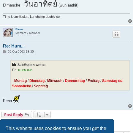
วันอาทิตย์
Dimanche :
(wun aathit)
Time is an illusion. Lunchtime doubly so.
Rena
Membre / Member
Re: Hum...
P
05 Oct 2003 18:35
o
s
t
SubEspion wrote:
En
ALLEMAND
·
Montag
/
Dienstag
/
Mittwoch
/
Donnerstag
/
Freitag
/
Samstag ou
Sonnabend
/
Sonntag
Rena
Post Reply
Page
1
of
13
1
2
3
4
5
13
Next
194 posts
…
This website uses cookies to ensure you get the