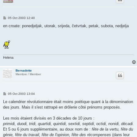
P
05 Oct 2003 12:40
o
s
en croate: ponedjeljak, utorak, srijeda, četvrtak, petak, subota, nedjelja
t
Helena
Bernadette
Membre / Member
P
05 Oct 2003 13:04
o
s
Le calendrier révolutionnaire était moins poétique quant à la dénomination
t
des jours. Mais il s'est rattrapé en drôlerie côté prénoms proposés.
Les mois étaient divisés en 3 décades de 10 jours :
primidi, duodi, tridi, quartidi, quintidi, sextidi, septidi, octidi, nonidi, décadi.
Et 5 ou 6 jours supplémentaire, au doux nom de :
fête de la vertu, fête du
génie, fête du travail, fête de l'opinion, fête des récompenses
(dans leur