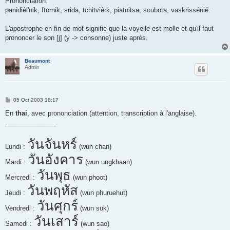
Prononciation:
panidièl'nik, ftornik, srida, tchitvièrk, piatnitsa, soubota, vaskrissénié.
L'apostrophe en fin de mot signifie que la voyelle est molle et qu'il faut
prononcer le son [j] (y -> consonne) juste après.
Beaumont
Admin
P
05 Oct 2003 18:17
o
s
En
thai
, avec prononciation (attention, transcription à l'anglaise).
t
______________
วันจันหร์
Lundi :
(wun chan)
วันอังคาร
Mardi :
(wun ungkhaan)
วันพุธ
Mercredi :
(wun phoot)
วันพฤหัส
Jeudi :
(wun phuruehut)
วันศุกร์
Vendredi :
(wun suk)
วันเสาร์
Samedi :
(wun sao)