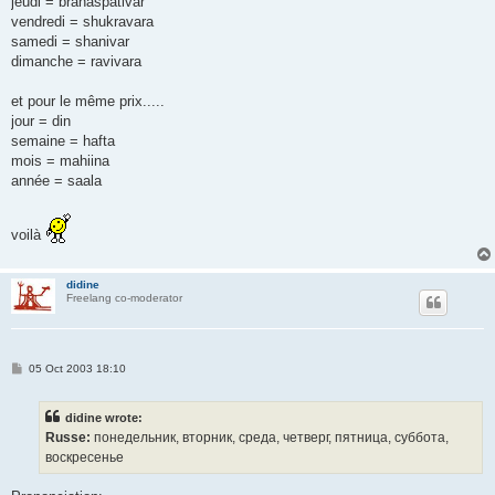
jeudi = brahaspativar
vendredi = shukravara
samedi = shanivar
dimanche = ravivara
et pour le même prix.....
jour = din
semaine = hafta
mois = mahiina
année = saala
voilà
didine
Freelang co-moderator
P
05 Oct 2003 18:10
o
s
t
didine wrote:
Russe:
понедельник, вторник, среда, четверг, пятница, суббота,
воскресенье