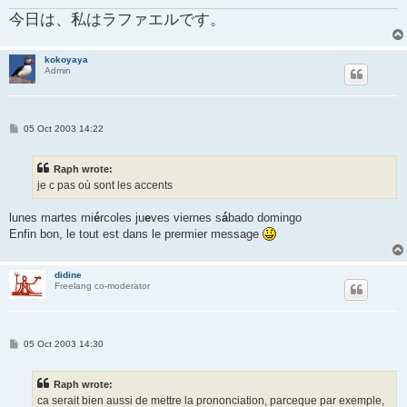
今日は、私はラファエルです。
kokoyaya
Admin
P
05 Oct 2003 14:22
o
s
t
Raph wrote:
je c pas où sont les accents
lunes martes mi
é
rcoles ju
e
ves viernes s
á
bado domingo
Enfin bon, le tout est dans le prermier message
didine
Freelang co-moderator
P
05 Oct 2003 14:30
o
s
t
Raph wrote:
ca serait bien aussi de mettre la prononciation, parceque par exemple,