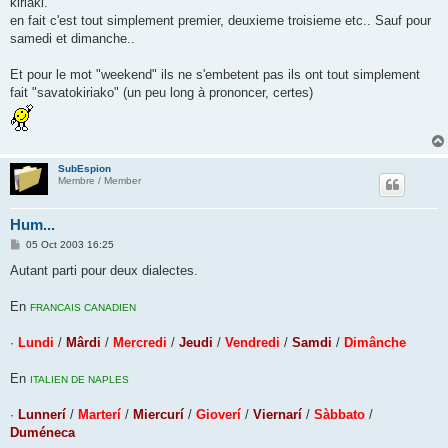
kiriaki.
en fait c'est tout simplement premier, deuxieme troisieme etc.. Sauf pour
samedi et dimanche..
Et pour le mot "weekend" ils ne s'embetent pas ils ont tout simplement
fait "savatokiriako" (un peu long à prononcer, certes)
SubEspion
Membre / Member
Hum...
P
05 Oct 2003 16:25
o
s
Autant parti pour deux dialectes.
t
En
FRANCAIS CANADIEN
·
Lundi
/
Mârdi
/
Mercredi
/
Jeudi
/
Vendredi
/
Samdi
/
Dimânche
En
ITALIEN DE NAPLES
·
Lunnerí
/
Marterí
/
Miercurí
/
Gioverí
/
Viernarí
/
Sàbbato
/
Duméneca