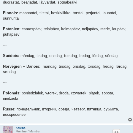
duorastat, bearjadat, lávvardat, sotnabeaivi
Finnois:
maanantai, tiistai, keskiviikko, torstai, perjantai, lauantai,
sunnuntai
Estonien:
esmaspäev, teisipäev, kolmapäev, neljapäev, reede, laupäev,
pühapäev
---
Suédois:
måndag, tisdag, onsdag, torsdag, fredag, lördag, söndag
Norvégien + Danois:
: mandag, tirsdag, onsdag, torsdag, fredag, lørdag,
søndag
---
Polonais:
poniedziałek, wtorek, środa, czwartek, piątek, sobota,
niedziela
Russe:
понедельник, вторник, среда, четверг, пятница, суббота,
воскресенье
helena
Membre / Member