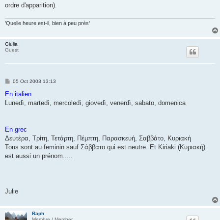
ordre d'apparition).
'Quelle heure est-il, bien à peu près'
Giulia
Guest
P
05 Oct 2003 13:13
o
s
En italien
t
Lunedì, martedì, mercoledì, giovedì, venerdì, sabato, domenica
En grec
Δευτέρα, Τρίτη, Τετάρτη, Πέμπτη, Παρασκευή, Σαββάτο, Κυριακή
Tous sont au feminin sauf Σάββατο qui est neutre. Et Kiriaki (Κυριακή)
est aussi un prénom.....
Julie
Raph
Membre / Member