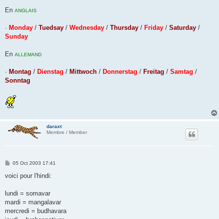
En
ANGLAIS
·
Monday
/
Tuedsay
/
Wednesday
/
Thursday
/
Friday
/
Saturday
/
Sunday
En
ALLEMAND
·
Montag
/
Dienstag
/
Mittwoch
/
Donnerstag
/
Freitag
/
Samtag
/
Sonntag
daraxt
Membre / Member
P
05 Oct 2003 17:41
o
s
voici pour l'hindi:
t
lundi = somavar
mardi = mangalavar
mercredi = budhavara