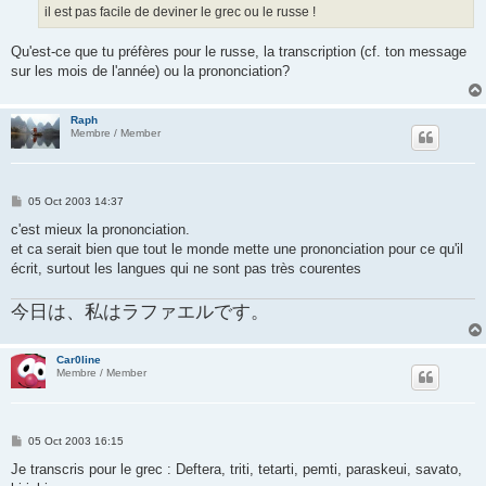
il est pas facile de deviner le grec ou le russe !
Qu'est-ce que tu préfères pour le russe, la transcription (cf. ton message
sur les mois de l'année) ou la prononciation?
Raph
Membre / Member
P
05 Oct 2003 14:37
o
s
c'est mieux la prononciation.
t
et ca serait bien que tout le monde mette une prononciation pour ce qu'il
écrit, surtout les langues qui ne sont pas très courentes
今日は、私はラファエルです。
Car0line
Membre / Member
P
05 Oct 2003 16:15
o
s
Je transcris pour le grec : Deftera, triti, tetarti, pemti, paraskeui, savato,
t