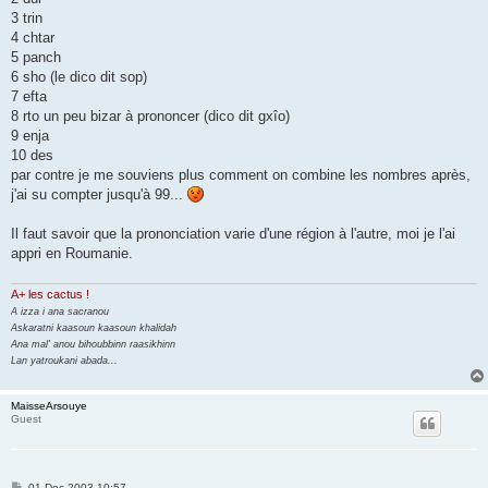
3 trin
4 chtar
5 panch
6 sho (le dico dit sop)
7 efta
8 rto un peu bizar à prononcer (dico dit gxîo)
9 enja
10 des
par contre je me souviens plus comment on combine les nombres après,
j'ai su compter jusqu'à 99...
Il faut savoir que la prononciation varie d'une région à l'autre, moi je l'ai
appri en Roumanie.
A+ les cactus !
A izza i ana sacranou
Askaratni kaasoun kaasoun khalidah
Ana mal' anou bihoubbinn raasikhinn
Lan yatroukani abada...
MaisseArsouye
Guest
P
01 Dec 2003 10:57