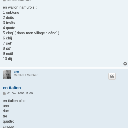
o
s
en wallon namurois :
t
1 onk/one
2 deûs
3 trwês
4 quate
5 cinq' ( dans mon village : cénq' )
6 chîj
7 sèt'
8 iût'
9 noûf
10 dîj
ann
Membre / Member
en italien
P
01 Dec 2003 11:00
o
s
en italien c'est
t
uno
due
tre
quattro
cinque