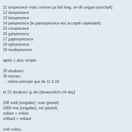
11 unsprezece mais comme ça fait long, on dit un
s
pe (ounchpé).
12 doisprezece
13 treisprezece
14 paisprezece (le patrusprezece est accepté cependant).
15 cinsprezece
16
s
aisprezece
17
s
aptesprezece
18 optsprezece
19 nouãsprezece
après c plus simple
20 douãzeci
30 treizeci
... même principe que de 11 à 19
et 21 douãzeci
s
i doi [doueuzètch chi doy]
100 sutã (singulier), sute (pluriel)
1000 mie (singulier), mii (pluriel)
million = milion
milliard = miliard
voili voilou...