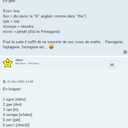
En grec
t
Ένα= èna
δυο = dio (avec le "th" anglais comme dans "this")
τρία = tria
τέσσερα = tèssèra
πέντε = pèndé (d'où le Pentagone)
Pour la suite il suffit de se souvenir de ses cours de maths... l'hexagone,
l'eptagone, l'octogone etc...
albyx
Membre / Member
P
01 Dec 2003 13:48
o
s
En bulgare :
t
1 едно [èdno]
2 две [dvè]
3 три [tri]
4 четири [tchètiri]
5 пет [pèt]
6 шест [shès(t)]