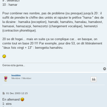
9 : bederatzi
10 : hamar
Pour combiner nes nombre, pas de problème (ou presque) jusqu'à 20 : il
suffit de prendre le chiffre des unités et rajouter le préfixe "hama-" des de
la dizaine : hamaika (exception), hamabi, hamahiru, hamalau, hamabost,
hamasei, hamazazpi, hemezortzi (changement vocalique), hemeretzi
(contraction phonétique).
20 se dit hogei... mais en suite ça se complique car... en basque, on
comte tout en base 20 !!!! Par exemple, pour dire 53, on dit littéralement
"deux fois vingt + 13" : berrogeita hamahiru.
Geroa ezta gurea...
boubbie
Membre / Member
P
01 Dec 2003 12:15
o
s
En allemand
t
1: eins