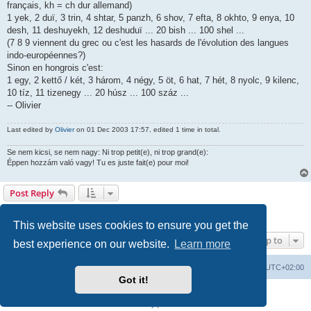
français, kh = ch dur allemand)
1 yek, 2 duï, 3 trin, 4 shtar, 5 panzh, 6 shov, 7 efta, 8 okhto, 9 enya, 10
desh, 11 deshuyekh, 12 deshuduï ... 20 bish ... 100 shel ...
(7 8 9 viennent du grec ou c'est les hasards de l'évolution des langues
indo-européennes?)
Sinon en hongrois c'est:
1 egy, 2 kettő / két, 3 három, 4 négy, 5 öt, 6 hat, 7 hét, 8 nyolc, 9 kilenc,
10 tíz, 11 tizenegy ... 20 húsz ... 100 száz ...
-- Olivier
Last edited by
Olivier
on 01 Dec 2003 17:57, edited 1 time in total.
Se nem kicsi, se nem nagy: Ni trop petit(e), ni trop grand(e):
Éppen hozzám való vagy! Tu es juste fait(e) pour moi!
Post Reply
Page
1
of
9
1
2
3
4
5
9
Next
127 posts
…
This website uses cookies to ensure you get the
Jump to
best experience on our website.
Learn more
Board index
Delete cookies
All times are
UTC+02:00
Got it!
Powered by
phpBB
® Forum Software © phpBB Limited
Privacy
|
Terms