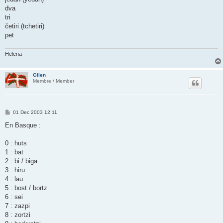
dva
tri
četiri (tchetiri)
pet
Helena
Gilen
Membre / Member
P
01 Dec 2003 12:11
o
s
En Basque :
t
0 : huts
1 : bat
2 : bi / biga
3 : hiru
4 : lau
5 : bost / bortz
6 : sei
7 : zazpi
8 : zortzi