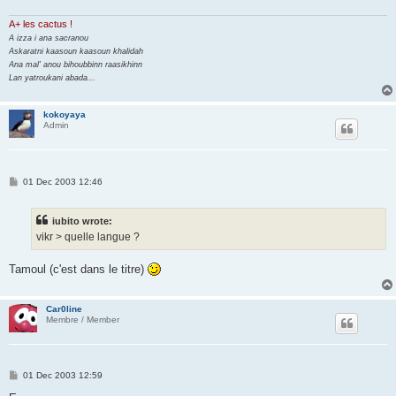
A+ les cactus !
A izza i ana sacranou
Askaratni kaasoun kaasoun khalidah
Ana mal' anou bihoubbinn raasikhinn
Lan yatroukani abada...
kokoyaya
Admin
P
01 Dec 2003 12:46
o
s
t
iubito wrote:
vikr > quelle langue ?
Tamoul (c'est dans le titre)
Car0line
Membre / Member
P
01 Dec 2003 12:59
o
s