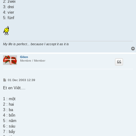
2: zwei
3: drei
4: vier
5: fünf
My life is perfect... because I accept it as it is
Gilen
Membre / Member
P
01 Dec 2003 12:39
o
s
Et en Viêt....
t
1 : một
2 : hai
3 : ba
4 : bốn
5 : năm
6 : sáu
7 : bẩy