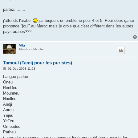
partez.........
j'attends l'arabe,
j'ai toujours un problème pour 4 et 5. Pour deux ça se
prononce "jouj" au Maroc mais je crois que c'est différent dans les autres
pays arabes???
Vikr
Membre / Member
Tamoul (Tamij pour les puristes)
P
01 Dec 2003 11:28
o
s
Langue parlée
t
Oneu
RenDeu
Mounneu
Naalleu
Andji
Aareu
Yéjeu
YeTeu
Ombodeu
Patheu
( avec des prononciations qui peuvent légèrement différer suivants les