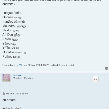
endroits)
Langue écrite
Ondrou ஒன்று
IranDou இரண்டு
Moundrou மூன்று
Naalou நாலு
AïnDou ஐந்து
Aarou ஆறு
Yéjou ஏழு
YéTou எட்டு
OnbaDou ஒன்பது
Pathou பத்து
Last edited by
Vikr
on 30 Mar 2004 13:23, edited 1 time in total.
helena
Membre / Member
P
01 Dec 2003 11:40
o
s
en croate:
t
jedan (yedan)