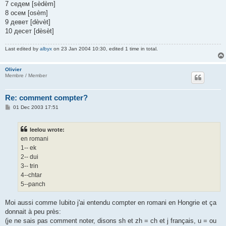
7 седем [sèdèm]
8 осем [osèm]
9 девет [dèvèt]
10 десет [dèsèt]
Last edited by
albyx
on 23 Jan 2004 10:30, edited 1 time in total.
Olivier
Membre / Member
Re: comment compter?
P
01 Dec 2003 17:51
o
s
t
leelou wrote:
en romani
1-- ek
2-- dui
3-- trin
4--chtar
5--panch
Moi aussi comme Iubito j'ai entendu compter en romani en Hongrie et ça
donnait à peu près:
(je ne sais pas comment noter, disons sh et zh = ch et j français, u = ou