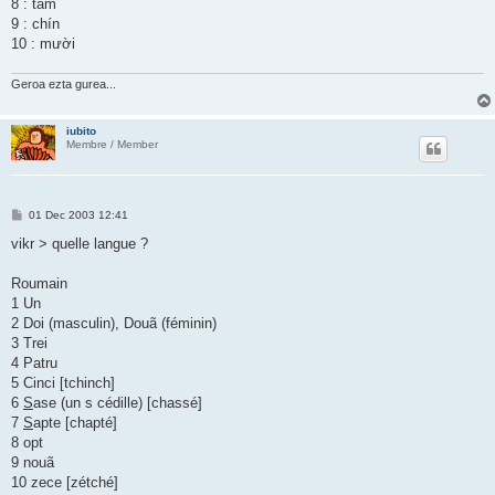
8 : tám
9 : chín
10 : mười
Geroa ezta gurea...
iubito
Membre / Member
P
01 Dec 2003 12:41
o
s
vikr > quelle langue ?
t
Roumain
1 Un
2 Doi (masculin), Douã (féminin)
3 Trei
4 Patru
5 Cinci [tchinch]
6
S
ase (un s cédille) [chassé]
7
S
apte [chapté]
8 opt
9 nouã
10 zece [zétché]