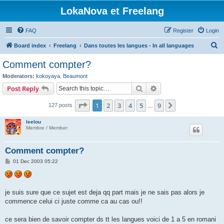
LokaNova et Freelang
FAQ
Register
Login
S
Board index
Freelang
Dans toutes les langues - In all languages
e
Comment compter?
a
Moderators:
kokoyaya
,
Beaumont
r
Search
Advanced search
Post Reply
c
Page
1
of
9
1
2
3
4
5
9
Next
127 posts
h
…
leelou
Membre / Member
Comment compter?
P
01 Dec 2003 05:22
o
s
t
je suis sure que ce sujet est deja qq part mais je ne sais pas alors je
commence celui ci juste comme ca au cas ou!!
ce sera bien de savoir compter ds tt les langues voici de 1 a 5 en romani