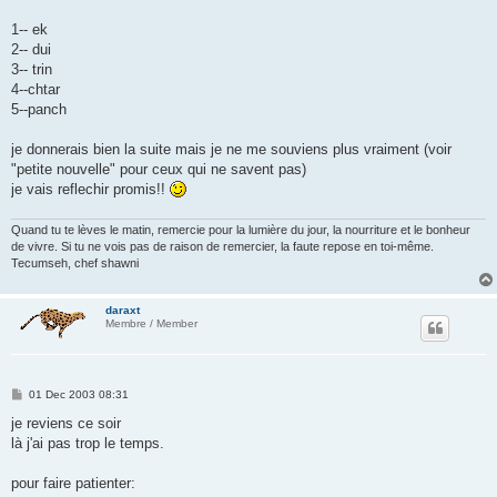
1-- ek
2-- dui
3-- trin
4--chtar
5--panch
je donnerais bien la suite mais je ne me souviens plus vraiment (voir
"petite nouvelle" pour ceux qui ne savent pas)
je vais reflechir promis!!
Quand tu te lèves le matin, remercie pour la lumière du jour, la nourriture et le bonheur
de vivre. Si tu ne vois pas de raison de remercier, la faute repose en toi-même.
Tecumseh, chef shawni
daraxt
Membre / Member
P
01 Dec 2003 08:31
o
s
je reviens ce soir
t
là j'ai pas trop le temps.
pour faire patienter: