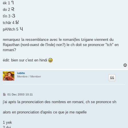
૧
ék 1
૨
do 2
૩
tîn 3
૪
tchâr 4
૫
pANtch 5
remarquez la ressemblance avec le romani(les tzigane viennent du
Rajasthan (nord-ouest de l'Inde) non?) le ch doit se prononcer "tch" en
romani?
édit: bien sur c'est en hindi
iubito
Membre / Member
P
01 Dec 2003 10:11
o
s
j'ai apris la prononciation des nombres en romani, ch se prononce sh
t
alors en prononciation d'après ce que je me rapelle
1 yek
2 dui