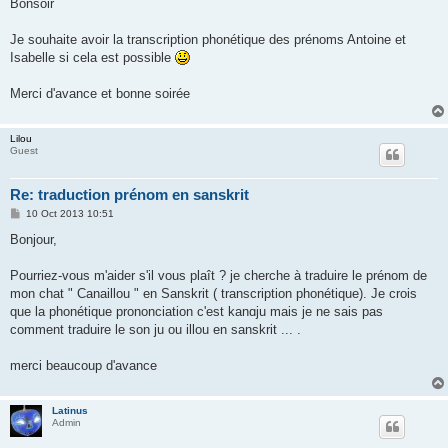
s
Bonsoir
t
Je souhaite avoir la transcription phonétique des prénoms Antoine et
Isabelle si cela est possible
Merci d'avance et bonne soirée
Lilou
Guest
Re: traduction prénom en sanskrit
P
10 Oct 2013 10:51
o
s
Bonjour,
t
Pourriez-vous m'aider s'il vous plaît ? je cherche à traduire le prénom de
mon chat " Canaillou " en Sanskrit ( transcription phonétique). Je crois
que la phonétique prononciation c'est kanɑju mais je ne sais pas
comment traduire le son ju ou illou en sanskrit ... .
merci beaucoup d'avance
Latinus
Admin