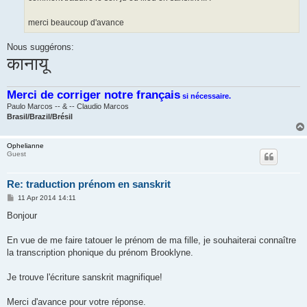
merci beaucoup d'avance
Nous suggérons:
कानायू
Merci de corriger notre français
si nécessaire.
Paulo Marcos -- & -- Claudio Marcos
Brasil/Brazil/Brésil
Ophelianne
Guest
Re: traduction prénom en sanskrit
P
11 Apr 2014 14:11
o
s
Bonjour
t
En vue de me faire tatouer le prénom de ma fille, je souhaiterai connaître
la transcription phonique du prénom Brooklyne.
Je trouve l'écriture sanskrit magnifique!
Merci d'avance pour votre réponse.