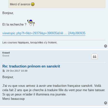
Merci d´avance
Bonjour,
Et la recherche ?
viewtopic.php?f=9&t=29379&p=390935&hili ... 2A#p390935
Les courses hippiques, lorsqu'elles s'y frottent.
Kristell
Guest
Re: traduction prénom en sanskrit
P
29 Oct 2017 10:39
o
s
Bonjour,
t
J'ai vu que vous arrivez à avoir une traduction française sanskrit. Voilà
cela fait 2 ans que je cherche à traduire fille du vent pour me faire tatouer.
Si qq un peux m'aider il illuminera ma journée.
Merci beaucoup