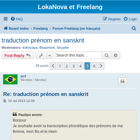
LokaNova et Freelang
FAQ
Register
Login
S
Board index
Freelang
Forum Freelang (en français)
e
traduction prénom en sanskrit
a
Moderators:
kokoyaya
,
Beaumont
,
Sisyphe
r
Search
Advanced s
Post Reply
c
1
2
3
4
5
6
Previous
Next
85 posts
h
pc2
Membre / Member
Re: traduction prénom en sanskrit
P
15 Jul 2013 12:33
o
s
t
Paulipo wrote:
Bonjour
Je souhaite avoir la transcription phonétique des prénoms de ma
femme, mon fils et le mien: