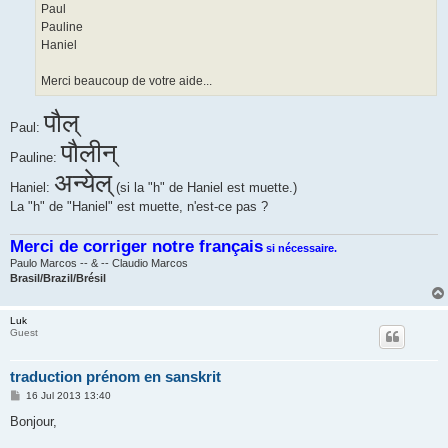
Paul
Pauline
Haniel
Merci beaucoup de votre aide...
पौल्
Paul:
पौलीन्
Pauline:
अन्येल्
Haniel:
(si la "h" de Haniel est muette.)
La "h" de "Haniel" est muette, n'est-ce pas ?
Merci de corriger notre français
si nécessaire.
Paulo Marcos -- & -- Claudio Marcos
Brasil/Brazil/Brésil
Luk
Guest
traduction prénom en sanskrit
P
16 Jul 2013 13:40
o
s
Bonjour,
t