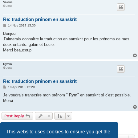
Valerie
Guest
Re: traduction prénom en sanskrit
P
14 Nov 2017 15:30
o
s
Bonjour
t
J'aimerais connaître la traduction en sanskrit pour les prénoms de mes
deux enfants: gabin et Lucie.
Merci beaucoup
Rymm
Guest
Re: traduction prénom en sanskrit
P
18 Apr 2018 12:29
o
s
Je voudrais transcrire mon prénom " Rym" en sanskrit si c'est possible.
t
Merci
Post Reply
1
2
3
4
5
6
Previous
Next
85 posts
This website uses cookies to ensure you get the