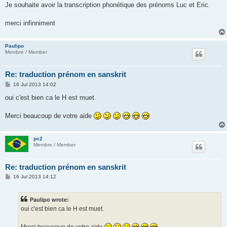
Je souhaite avoir la transcription phonétique des prénoms Luc et Eric.
merci infinniment
Paulipo
Membre / Member
Re: traduction prénom en sanskrit
P
16 Jul 2013 14:02
o
s
oui c'est bien ca le H est muet.
t
Merci beaucoup de votre aide
pc2
Membre / Member
Re: traduction prénom en sanskrit
P
16 Jul 2013 14:12
o
s
t
Paulipo wrote:
oui c'est bien ca le H est muet.
Merci beaucoup de votre aide