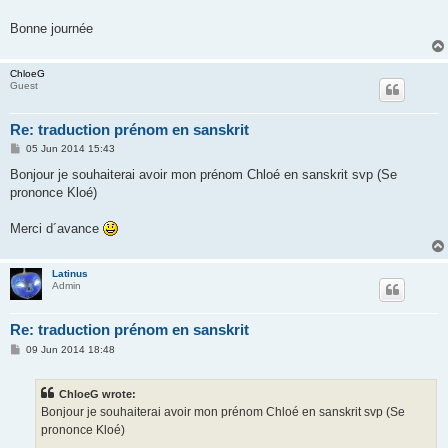
Bonne journée
ChloeG
Guest
Re: traduction prénom en sanskrit
P
05 Jun 2014 15:43
o
s
Bonjour je souhaiterai avoir mon prénom Chloé en sanskrit svp (Se
t
prononce Kloé)
Merci d´avance
Latinus
Admin
Re: traduction prénom en sanskrit
P
09 Jun 2014 18:48
o
s
t
ChloeG wrote:
Bonjour je souhaiterai avoir mon prénom Chloé en sanskrit svp (Se
prononce Kloé)