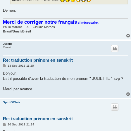
De rien.
Merci de corriger notre français
si nécessaire.
Paulo Marcos -- & -- Claudio Marcos
Brasil/Brazil/Brésil
Juliette
Guest
Re: traduction prénom en sanskrit
P
13 Sep 2013 11:25
o
s
Bonjour,
t
Est-il possible d'avoir la traduction de mon prénom " JULIETTE " svp ?
Merci par avance
SpiritOfGaia
Re: traduction prénom en sanskrit
P
26 Sep 2013 21:14
o