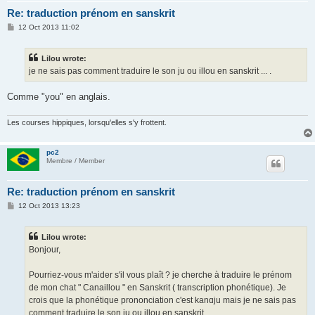
Re: traduction prénom en sanskrit
P
12 Oct 2013 11:02
o
s
t
Lilou wrote:
je ne sais pas comment traduire le son ju ou illou en sanskrit ... .
Comme "you" en anglais.
Les courses hippiques, lorsqu'elles s'y frottent.
pc2
Membre / Member
Re: traduction prénom en sanskrit
P
12 Oct 2013 13:23
o
s
t
Lilou wrote:
Bonjour,
Pourriez-vous m'aider s'il vous plaît ? je cherche à traduire le prénom
de mon chat " Canaillou " en Sanskrit ( transcription phonétique). Je
crois que la phonétique prononciation c'est kanɑju mais je ne sais pas
comment traduire le son ju ou illou en sanskrit ... .