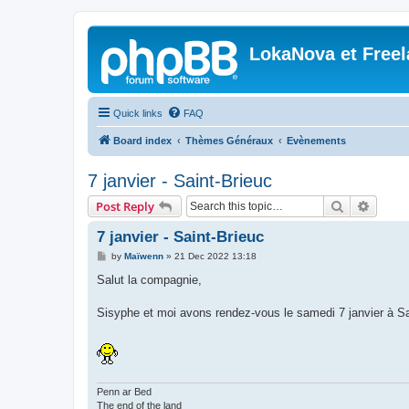
LokaNova et Free
Quick links
FAQ
Board index
Thèmes Généraux
Evènements
7 janvier - Saint-Brieuc
Search
Advanc
Post Reply
7 janvier - Saint-Brieuc
P
by
Maïwenn
»
21 Dec 2022 13:18
o
s
Salut la compagnie,
t
Sisyphe et moi avons rendez-vous le samedi 7 janvier à Sai
Penn ar Bed
The end of the land