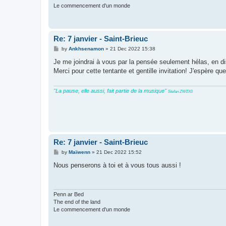
Le commencement d'un monde
Re: 7 janvier - Saint-Brieuc
P
by
Ankhsenamon
»
21 Dec 2022 15:38
o
s
Je me joindrai à vous par la pensée seulement hélas, en d
t
Merci pour cette tentante et gentille invitation! J'espère 
"La pause, elle aussi, fait partie de la musique"
Stefan ZWEIG
Re: 7 janvier - Saint-Brieuc
P
by
Maïwenn
»
21 Dec 2022 15:52
o
s
Nous penserons à toi et à vous tous aussi !
t
Penn ar Bed
The end of the land
Le commencement d'un monde