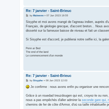
Re: 7 janvier - Saint-Brieuc
P
by
Maïwenn
»
07 Jan 2023 19:55
o
s
Sisyphe et moi avons mangé de l'agneau indien, auprès d'u
t
Français, de géologie grecque, d'accent breton... Nous a
disserté sur la fameuse baisse de niveau et fait un classe
Si Sisyphe est d'accord, je publierai notre selfie ici, la gale
Penn ar Bed
The end of the land
Le commencement d'un monde
Re: 7 janvier - Saint-Brieuc
P
by
Sisyphe
»
08 Jan 2023 12:03
o
s
Je confirme : nous avons enfin pu organiser une rencon
t
Grâce à un rouedad treuzdougen qui est, croyez-le ou non
nous a pas empêchés d'aller admirer la
seconde gare qui, 
chemins de fer de côte d'Armor, d'où sa taille inhabituelle 