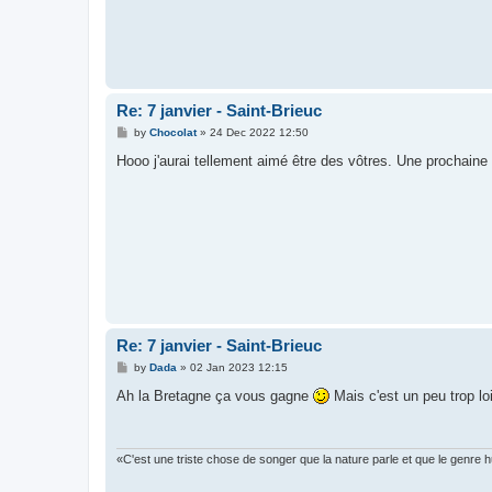
Re: 7 janvier - Saint-Brieuc
P
by
Chocolat
»
24 Dec 2022 12:50
o
s
Hooo j'aurai tellement aimé être des vôtres. Une prochaine 
t
Re: 7 janvier - Saint-Brieuc
P
by
Dada
»
02 Jan 2023 12:15
o
s
Ah la Bretagne ça vous gagne
Mais c'est un peu trop l
t
«C'est une triste chose de songer que la nature parle et que le genre 