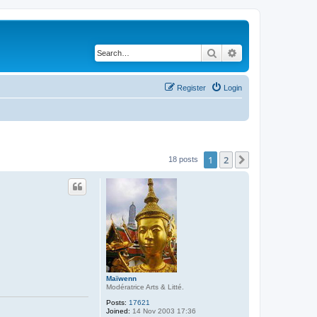
Search
Advanced search
Register
Login
1
2
Next
18 posts
Maïwenn
Modératrice Arts & Litté.
Posts:
17621
Joined:
14 Nov 2003 17:36