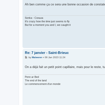
o
s
Ah ben comme ça ce sera une bonne occasion de constate
t
Sonka - Сонька
It's crazy how the time just seems to fly
But for a moment you and I, we caught it
Re: 7 janvier - Saint-Brieuc
P
by
Maïwenn
»
06 Jan 2023 11:24
o
s
t
On a déjà fait un petit point capillaire, mais pour le reste
Penn ar Bed
The end of the land
Le commencement d'un monde