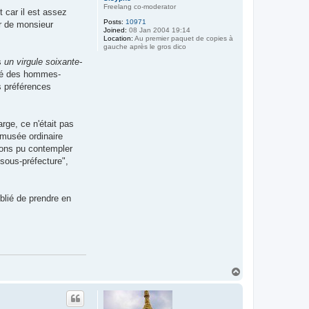
Freelang co-moderator
 car il est assez
Posts:
10971
ur de monsieur
Joined:
08 Jan 2004 19:14
Location:
Au premier paquet de copies à
gauche après le gros dico
ns
un virgule soixante-
isé des hommes-
s préférences
rge, ce n'était pas
 musée ordinaire
vons pu contempler
 sous-préfecture",
ublié de prendre en
T
o
p