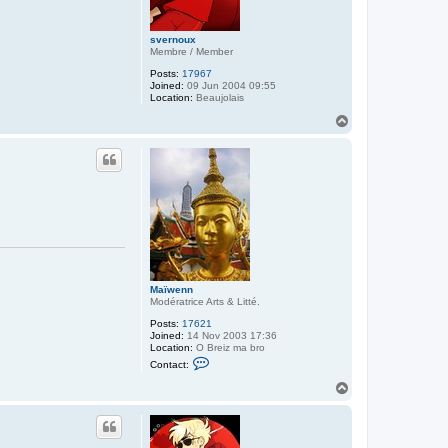
svernoux
Membre / Member
Posts:
17967
Joined:
09 Jun 2004 09:55
Location:
Beaujolais
T
o
p
Maïwenn
Modératrice Arts & Litté.
Posts:
17621
Joined:
14 Nov 2003 17:36
Location:
O Breiz ma bro
C
Contact:
o
n
T
t
o
a
p
c
t
M