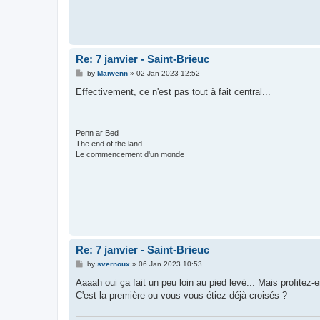
Re: 7 janvier - Saint-Brieuc
P
by
Maïwenn
»
02 Jan 2023 12:52
o
s
Effectivement, ce n'est pas tout à fait central...
t
Penn ar Bed
The end of the land
Le commencement d'un monde
Re: 7 janvier - Saint-Brieuc
P
by
svernoux
»
06 Jan 2023 10:53
o
s
Aaaah oui ça fait un peu loin au pied levé... Mais profitez-e
t
C'est la première ou vous vous étiez déjà croisés ?