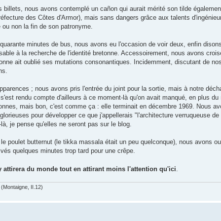
 billets, nous avons contemplé un cañon qui aurait mérité son tilde également
préfecture des Côtes d'Armor), mais sans dangers grâce aux talents d'ingénie
se ou non la fin de son patronyme.
à quarante minutes de bus, nous avons eu l'occasion de voir deux, enfin diso
sable à la recherche de l'identité bretonne. Accessoirement, nous avons cro
etonne ait oublié ses mutations consonantiques. Incidemment, discutant de no
ns.
arences ; nous avons pris l'entrée du joint pour la sortie, mais à notre décha
n s'est rendu compte d'ailleurs à ce moment-là qu'on avait manqué, en plus du
etonnes, mais bon, c'est comme ça : elle terminait en décembre 1969. Nous a
e glorieuses pour développer ce que j'appellerais "l'architecture verruqueuse de
à, je pense qu'elles ne seront pas sur le blog.
e le poulet butternut (le tikka massala était un peu quelconque), nous avons o
vés quelques minutes trop tard pour une crêpe.
y attirera du monde tout en attirant moins l'attention qu'ici
.
(Montaigne, II.12)