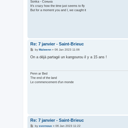
Sonka - Сонька
It's crazy how the time just seems to fly
But for a moment you and I, we caught it
Re: 7 janvier - Saint-Brieuc
P
by
Maïwenn
»
06 Jan 2023 11:06
o
s
On a déjà partagé un kangourou il y a 15 ans !
t
Penn ar Bed
The end of the land
Le commencement d'un monde
Re: 7 janvier - Saint-Brieuc
P
by
svernoux
»
06 Jan 2023 11:22