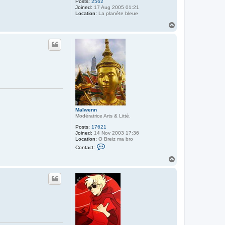
Posts:
2562
Joined:
17 Aug 2005 01:21
Location:
La planète bleue
T
o
p
Maïwenn
Modératrice Arts & Litté.
Posts:
17621
Joined:
14 Nov 2003 17:36
Location:
O Breiz ma bro
C
Contact:
o
n
T
t
o
a
p
c
t
M
a
ï
w
e
n
n