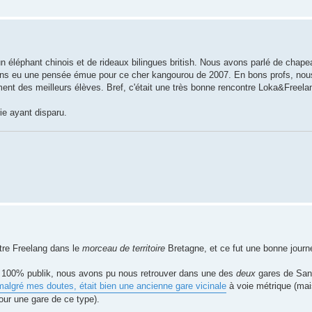
n éléphant chinois et de rideaux bilingues british. Nous avons parlé de chap
vons eu une pensée émue pour ce cher kangourou de 2007. En bons profs, nou
ment des meilleurs élèves. Bref, c'était une très bonne rencontre Loka&Freel
rie ayant disparu.
tre Freelang dans le
morceau de territoire
Bretagne, et ce fut une bonne journ
, 100% publik, nous avons pu nous retrouver dans une des
deux
gares de Sant
malgré mes doutes, était bien une ancienne gare vicinale
à voie métrique (mai
pour une gare de ce type).