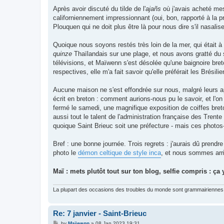
Après avoir discuté du tilde de l'
ajañs
où j'avais acheté mes
californiennement impressionnant (oui, bon, rapporté à la 
Plouquen qui ne doit plus être là pour nous dire s'il nasali
Quoique nous soyons restés très loin de la mer, qui était 
quinze
Thaïlandais sur une plage, et nous avons gratté du 
télévisions, et Maïwenn s'est désolée qu'une baignoire br
respectives, elle m'a fait savoir qu'elle préférait les Brésilie
Aucune maison ne s'est effondrée sur nous, malgré leurs app
écrit en breton : comment aurions-nous pu le savoir, et l'o
fermé le samedi, une magnifique exposition de coiffes br
aussi tout le talent de l'administration française des Trent
quoique Saint Brieuc soit une préfecture - mais ces photos-l
Bref : une bonne journée. Trois regrets : j'aurais dû prendr
photo le
démon celtique de style inca
, et nous sommes arri
Maï : mets plutôt tout sur ton blog, selfie compris : ça 
La plupart des occasions des troubles du monde sont grammairiennes 
Re: 7 janvier - Saint-Brieuc
P
by
Maïwenn
»
08 Jan 2023 19:31