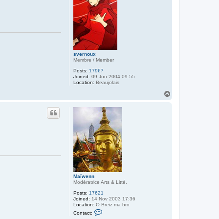
a
ï
w
e
n
n
svernoux
Membre / Member
Posts:
17967
Joined:
09 Jun 2004 09:55
Location:
Beaujolais
T
o
p
Maïwenn
Modératrice Arts & Litté.
Posts:
17621
Joined:
14 Nov 2003 17:36
Location:
O Breiz ma bro
C
Contact:
o