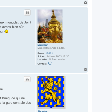
n
T
t
o
a
p
c
t
M
a
eaux mongols, de Joint
ï
w
s avons bien sûr
e
ang.
n
n
Maïwenn
Modératrice Arts & Litté.
Posts:
17621
Joined:
14 Nov 2003 17:36
Location:
O Breiz ma bro
C
Contact:
o
n
T
t
o
a
p
c
t
M
a
ée.
ï
w
e
 Brieg, ce qui ne
n
n
s la gare centrale des
Sisyphe