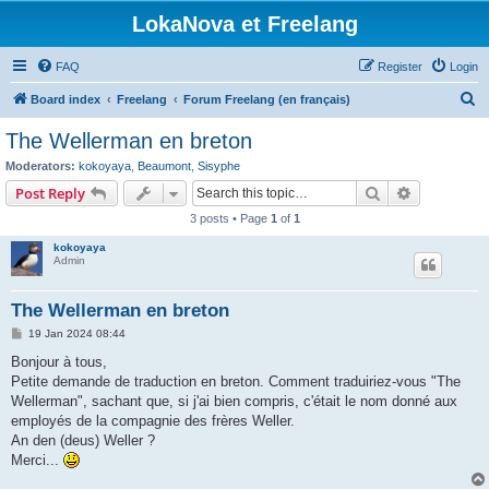
LokaNova et Freelang
FAQ
Register
Login
S
Board index
Freelang
Forum Freelang (en français)
e
The Wellerman en breton
a
Moderators:
kokoyaya
,
Beaumont
,
Sisyphe
r
Search
Advanced s
Post Reply
c
3 posts • Page
1
of
1
h
kokoyaya
Admin
The Wellerman en breton
P
19 Jan 2024 08:44
o
s
Bonjour à tous,
t
Petite demande de traduction en breton. Comment traduiriez-vous "The
Wellerman", sachant que, si j'ai bien compris, c'était le nom donné aux
employés de la compagnie des frères Weller.
An den (deus) Weller ?
Merci...