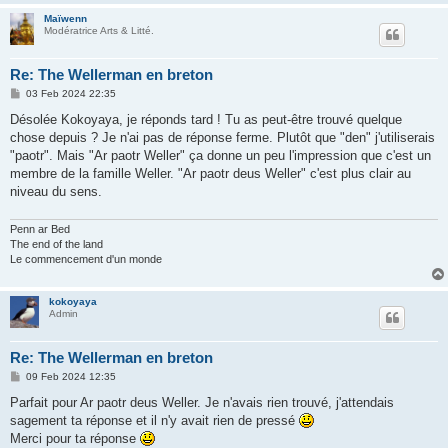
Maïwenn
Modératrice Arts & Litté.
Re: The Wellerman en breton
P
03 Feb 2024 22:35
o
s
Désolée Kokoyaya, je réponds tard ! Tu as peut-être trouvé quelque
t
chose depuis ? Je n'ai pas de réponse ferme. Plutôt que "den" j'utiliserais
"paotr". Mais "Ar paotr Weller" ça donne un peu l'impression que c'est un
membre de la famille Weller. "Ar paotr deus Weller" c'est plus clair au
niveau du sens.
Penn ar Bed
The end of the land
Le commencement d'un monde
kokoyaya
Admin
Re: The Wellerman en breton
P
09 Feb 2024 12:35
o
s
Parfait pour Ar paotr deus Weller. Je n'avais rien trouvé, j'attendais
t
sagement ta réponse et il n'y avait rien de pressé
Merci pour ta réponse