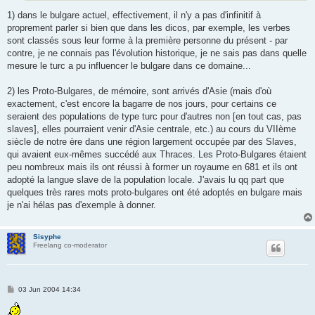
1) dans le bulgare actuel, effectivement, il n'y a pas d'infinitif à
proprement parler si bien que dans les dicos, par exemple, les verbes
sont classés sous leur forme à la première personne du présent - par
contre, je ne connais pas l'évolution historique, je ne sais pas dans quelle
mesure le turc a pu influencer le bulgare dans ce domaine...
2) les Proto-Bulgares, de mémoire, sont arrivés d'Asie (mais d'où
exactement, c'est encore la bagarre de nos jours, pour certains ce
seraient des populations de type turc pour d'autres non [en tout cas, pas
slaves], elles pourraient venir d'Asie centrale, etc.) au cours du VIIème
siècle de notre ère dans une région largement occupée par des Slaves,
qui avaient eux-mêmes succédé aux Thraces. Les Proto-Bulgares étaient
peu nombreux mais ils ont réussi à former un royaume en 681 et ils ont
adopté la langue slave de la population locale. J'avais lu qq part que
quelques très rares mots proto-bulgares ont été adoptés en bulgare mais
je n'ai hélas pas d'exemple à donner.
Sisyphe
Freelang co-moderator
P
03 Jun 2004 14:34
o
s
t