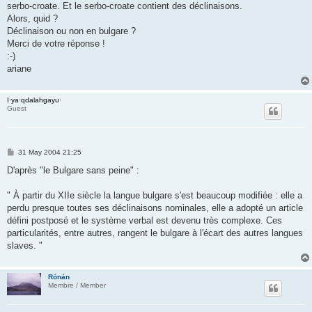
serbo-croate. Et le serbo-croate contient des déclinaisons.
Alors, quid ?
Déclinaison ou non en bulgare ?
Merci de votre réponse !
:-)
ariane
I·ya·qdalahgayu·
Guest
P
31 May 2004 21:25
o
s
D'après "le Bulgare sans peine" :
t
" À partir du XIIe siècle la langue bulgare s'est beaucoup modifiée : elle a
perdu presque toutes ses déclinaisons nominales, elle a adopté un article
défini postposé et le système verbal est devenu très complexe. Ces
particularités, entre autres, rangent le bulgare à l'écart des autres langues
slaves. "
Rónán
Membre / Member