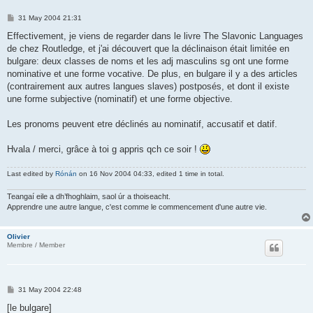
P
31 May 2004 21:31
o
s
Effectivement, je viens de regarder dans le livre The Slavonic Languages
t
de chez Routledge, et j'ai découvert que la déclinaison était limitée en
bulgare: deux classes de noms et les adj masculins sg ont une forme
nominative et une forme vocative. De plus, en bulgare il y a des articles
(contrairement aux autres langues slaves) postposés, et dont il existe
une forme subjective (nominatif) et une forme objective.
Les pronoms peuvent etre déclinés au nominatif, accusatif et datif.
Hvala / merci, grâce à toi g appris qch ce soir !
Last edited by
Rónán
on 16 Nov 2004 04:33, edited 1 time in total.
Teangaí eile a dh’fhoghlaim, saol úr a thoiseacht.
Apprendre une autre langue, c'est comme le commencement d'une autre vie.
Olivier
Membre / Member
P
31 May 2004 22:48
o
s
[le bulgare]