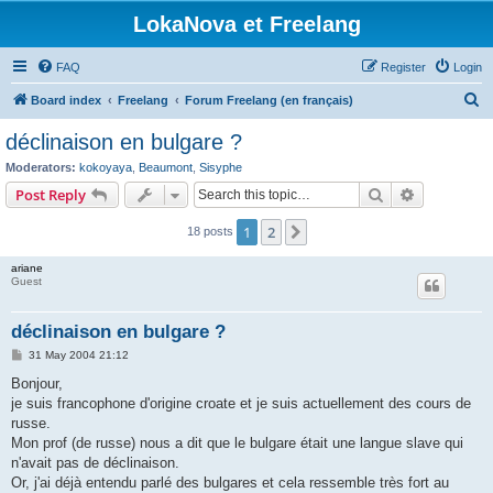
LokaNova et Freelang
FAQ
Register
Login
S
Board index
Freelang
Forum Freelang (en français)
e
déclinaison en bulgare ?
a
Moderators:
kokoyaya
,
Beaumont
,
Sisyphe
r
Search
Advanced s
Post Reply
c
1
2
Next
18 posts
h
ariane
Guest
déclinaison en bulgare ?
P
31 May 2004 21:12
o
s
Bonjour,
t
je suis francophone d'origine croate et je suis actuellement des cours de
russe.
Mon prof (de russe) nous a dit que le bulgare était une langue slave qui
n'avait pas de déclinaison.
Or, j'ai déjà entendu parlé des bulgares et cela ressemble très fort au