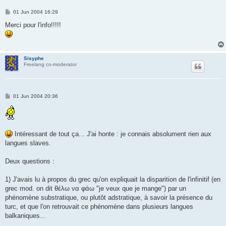
P
01 Jun 2004 16:29
o
s
Merci pour l'info!!!!!
t
Sisyphe
Freelang co-moderator
P
01 Jun 2004 20:36
o
s
t
Intéressant de tout ça... J'ai honte : je connais absolument rien aux
langues slaves.
Deux questions :
1) J'avais lu à propos du grec qu'on expliquait la disparition de l'infinitif (en
grec mod. on dit θέλω να φάω "je veux que je mange") par un
phénomène substratique, ou plutôt adstratique, à savoir la présence du
turc, et que l'on retrouvait ce phénomène dans plusieurs langues
balkaniques...