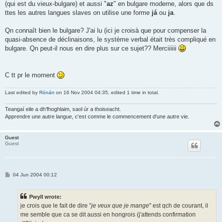
(qui est du vieux-bulgare) et aussi "
az
" en bulgare moderne, alors que ds
ttes les autres langues slaves on utilise une forme
já
ou
ja
.
Qn connaît bien le bulgare? J'ai lu (ici je croisà que pour compenser la
quasi-absence de déclinaisons, le système verbal était très compliqué en
bulgare. Qn peut-il nous en dire plus sur ce sujet?? Merciiiiii
C tt pr le moment
Last edited by
Rónán
on 16 Nov 2004 04:35, edited 1 time in total.
Teangaí eile a dh’fhoghlaim, saol úr a thoiseacht.
Apprendre une autre langue, c'est comme le commencement d'une autre vie.
Guest
Guest
P
04 Jun 2004 00:12
o
s
t
Pwyll wrote:
je crois que le fait de dire "
je veux que je mange
" est qch de courant, il
me semble que ca se dit aussi en hongrois (j'attends confirmation