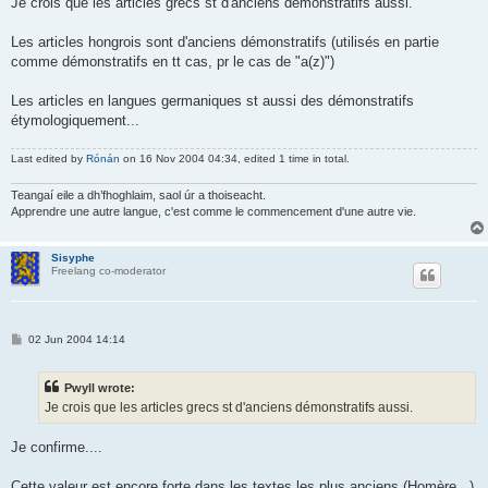
Je crois que les articles grecs st d'anciens démonstratifs aussi.
Les articles hongrois sont d'anciens démonstratifs (utilisés en partie
comme démonstratifs en tt cas, pr le cas de "a(z)")
Les articles en langues germaniques st aussi des démonstratifs
étymologiquement...
Last edited by
Rónán
on 16 Nov 2004 04:34, edited 1 time in total.
Teangaí eile a dh’fhoghlaim, saol úr a thoiseacht.
Apprendre une autre langue, c'est comme le commencement d'une autre vie.
Sisyphe
Freelang co-moderator
P
02 Jun 2004 14:14
o
s
t
Pwyll wrote:
Je crois que les articles grecs st d'anciens démonstratifs aussi.
Je confirme....
Cette valeur est encore forte dans les textes les plus anciens (Homère...)