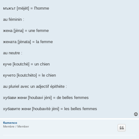
мъжът [mëjët] = l'homme
au féminin :
жена [jèna] = une femme
жената [jènata] = la femme
au neutre :
куче [koutchè] = un chien
кучето [koutchèto] = le chien
au pluriel avec un adjectif épithète :
хубави жени [houbavi jèni] = de belles femmes
хубавите жени [houbavitè jèni] = les belles femmes
flamenco
Membre / Member