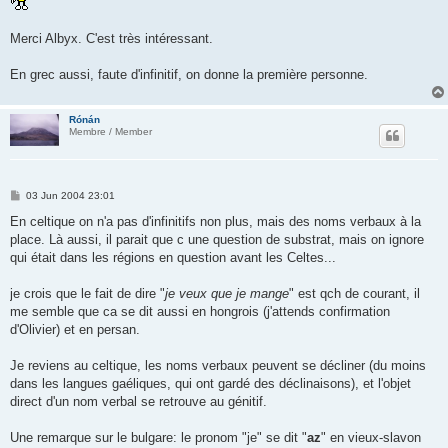
Merci Albyx. C'est très intéressant.
En grec aussi, faute d'infinitif, on donne la première personne.
Rónán
Membre / Member
P
03 Jun 2004 23:01
o
s
En celtique on n'a pas d'infinitifs non plus, mais des noms verbaux à la
t
place. Là aussi, il parait que c une question de substrat, mais on ignore
qui était dans les régions en question avant les Celtes...
je crois que le fait de dire "
je veux que je mange
" est qch de courant, il
me semble que ca se dit aussi en hongrois (j'attends confirmation
d'Olivier) et en persan.
Je reviens au celtique, les noms verbaux peuvent se décliner (du moins
dans les langues gaéliques, qui ont gardé des déclinaisons), et l'objet
direct d'un nom verbal se retrouve au génitif.
Une remarque sur le bulgare: le pronom "je" se dit "
az
" en vieux-slavon