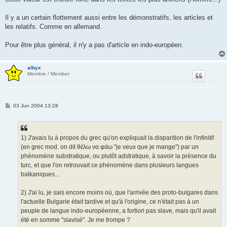
Il y a un certain flottement aussi entre les démonstratifs, les articles et
les relatifs. Comme en allemand.
Pour être plus général, il n'y a pas d'article en indo-européen.
albyx
Membre / Member
P
03 Jun 2004 13:28
o
s
t
1) J'avais lu à propos du grec qu'on expliquait la disparition de l'infinitif
(en grec mod. on dit θέλω να φάω "je veux que je mange") par un
phénomène substratique, ou plutôt adstratique, à savoir la présence du
turc, et que l'on retrouvait ce phénomène dans plusieurs langues
balkaniques...
2) J'ai lu, je sais encore moins où, que l'arrivée des proto-bulgares dans
l'actuelle Bulgarie était tardive et qu'à l'origine, ce n'était pas à un
peuple de langue indo-européenne, a fortiori pas slave, mais qu'il avait
été en somme "slavisé". Je me trompe ?