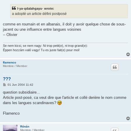
t
I·ya·qdalahgayu· wrote:
a adopté un article défini postposé
comme en roumain et en albanais, il doit y avoir quelque chose de sous-
jacent ou une influence entre langues voisines
-- Olivier
Se nem kicsi, se nem nagy: Ni trop petit(e), ni trop grand(e):
Éppen hozzám való vagy! Tu es juste fait(e) pour moi!
flamenco
Membre / Member
???
P
01 Jun 2004 11:42
o
s
question subsidiaire...
t
Article post-posé, ca veut dire que l'article et collé derière le nom comme
dans les langues scandinaves?
Flamenco
Rónán
Membre / Member