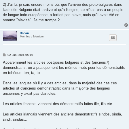
2) J'ai lu, je sais encore moins où, que l'arrivée des proto-bulgares dans
l'actuelle Bulgarie était tardive et qu'à l'origine, ce n'était pas à un peuple
de langue indo-européenne, a fortiori pas slave, mais qu'il avait été en
somme "slavisé". Je me trompe ?
Rónán
Membre / Member
P
02 Jun 2004 05:10
o
s
Apparemment les articles postposés bulgares st des (anciens?)
t
démonstratifs, on a pratiquement les mêmes mots pour les démonstratifs
en tchèque: ten, ta, to.
Dans les langues où il y a des articles, dans la majorité des cas ces
articles st d'anciens démonstratifs; dans la majorité des langues
anciennes y avait pas d'articles.
Les articles francais viennent des démonstratifs latins ille, illa etc
Les articles irlandais viennent des anciens démonstratifs sindos, sindâ,
sindi, sindâs...