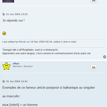
P
01 Jun 2004 13:20
o
s
Je réponds oui !
t
Last edited by
Rónán
on 16 Nov 2004 04:34, edited 1 time in total.
Teangaí eile a dh’fhoghlaim, saol úr a thoiseacht.
Apprendre une autre langue, c'est comme le commencement d'une autre vie.
albyx
Membre / Member
P
01 Jun 2004 14:44
o
s
Exemples de ce fameux article postposé si balkanique au singulier :
t
au masculin :
мъж [mësh] = un homme