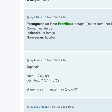
Tchèque
: proč?
P
by
Cãlin
»
10 Dec 2004 18:28
o
s
Portuguese
(at least
Brazilian
): porque (I'm not sure, but
t
Romanian
: de ce
Icelandic
: af hverju
Norwegian
: hvorfor
P
by
Pixel
»
10 Dec 2004 19:29
o
s
Japonais :
t
naze... ? (なぜ)
dôshite... ? (どうして)
et moins sûr : nantte... ? (なんって)
P
by
beelemache
»
10 Dec 2004 19:59
o