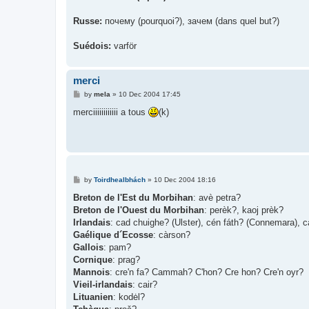
Russe:
почему (pourquoi?), зачем (dans quel but?)
Suédois:
varför
merci
P
by
mela
»
10 Dec 2004 17:45
o
s
merciiiiiiiiiiii a tous
(k)
t
P
by
Toirdhealbhách
»
10 Dec 2004 18:16
o
s
Breton de l'Est du Morbihan
: avè petra?
t
Breton de l'Ouest du Morbihan
: perèk?, kaoj prèk?
Irlandais
: cad chuighe? (Ulster), cén fáth? (Connemara), 
Gaélique d´Ecosse
: càrson?
Gallois
: pam?
Cornique
: prag?
Mannois
: cre'n fa? Cammah? C'hon? Cre hon? Cre'n oyr?
Vieil-irlandais
: cair?
Lituanien
: kodėl?