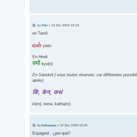
P
by
Vikr
»
10 Dec 2004 16:19
o
s
en Tamil
t
ஏன்
yéén
En Hindi
क्यों
kyo(n)
En Sanskrit ( sous toutes réserves, car différentes possibil
aprés)
किं, केन, कथं
ki(m), kena, katha(m)
P
by
kokoyaya
»
10 Dec 2004 16:20
o
s
Espagnol : ¿por qué?
t