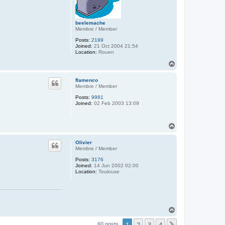
beelemache
Membre / Member
Posts:
2199
Joined:
21 Oct 2004 21:54
Location:
Rouen
T
o
p
flamenco
Membre / Member
Posts:
9981
Joined:
02 Feb 2003 13:09
T
o
p
Olivier
Membre / Member
Posts:
3176
Joined:
14 Jun 2002 02:00
Location:
Toulouse
T
o
1
2
3
4
p
Next
60 posts