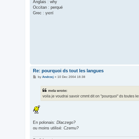
Anglais : why
Occitan : perqué
Grec : γιατί
Re: pourquoi ds tout les langues
P
by
Andrzej
»
10 Dec 2004 16:38
o
s
t
mela wrote:
voila je voudrai savoir cmmt dit on "pourquoi" ds toutes 
En polonais:
Dlaczego?
ou moins utilisé:
Czemu?