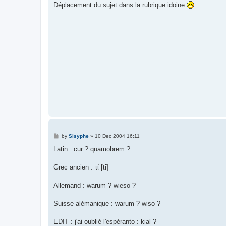
s
Déplacement du sujet dans la rubrique idoine
t
P
by
Sisyphe
»
10 Dec 2004 16:11
o
s
Latin : cur ? quamobrem ?
t
Grec ancien : τί [ti]
Allemand : warum ? wieso ?
Suisse-alémanique : warum ? wiso ?
EDIT : j'ai oublié l'espéranto : kial ?