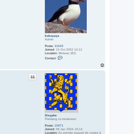
kokoyaya
Admin
Posts:
31645
Joined:
10 Oct 2002 14:12
Location:
Moissac (82)
C
Contact:
o
n
T
t
o
a
p
c
t
k
o
k
o
y
a
y
a
Sisyphe
Freelang co-moderator
Posts:
10971
Joined:
08 Jan 2004 19:14
Location:
Au premier paquet de copies à