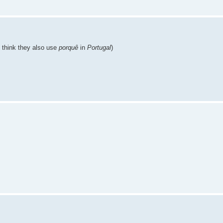
 I think they also use
porquê
in
Portugal
)