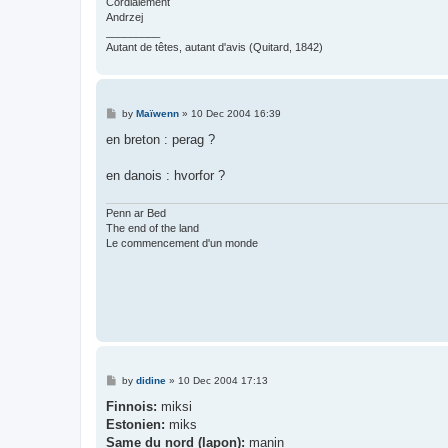
Cordialement
Andrzej
_________
Autant de têtes, autant d'avis (Quitard, 1842)
P
by
Maïwenn
»
10 Dec 2004 16:39
o
s
en breton : perag ?
t
en danois : hvorfor ?
Penn ar Bed
The end of the land
Le commencement d'un monde
P
by
didine
»
10 Dec 2004 17:13
o
s
Finnois:
miksi
t
Estonien:
miks
Same du nord (lapon):
manin