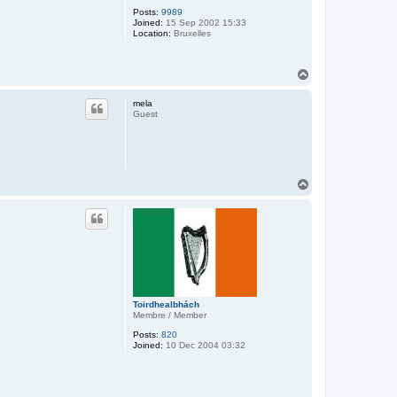
n
Posts:
9989
Joined:
15 Sep 2002 15:33
Location:
Bruxelles
T
o
p
mela
Guest
T
o
p
Toirdhealbhách
Membre / Member
Posts:
820
Joined:
10 Dec 2004 03:32