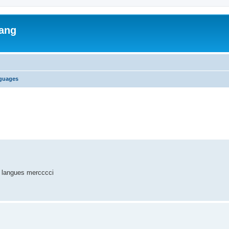
lang
nguages
ed search
es langues mercccci