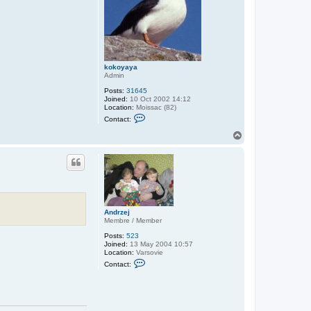
kokoyaya
Admin
Posts:
31645
Joined:
10 Oct 2002 14:12
Location:
Moissac (82)
C
Contact:
o
n
T
t
o
a
p
c
t
k
o
k
o
y
Andrzej
a
Membre / Member
y
a
Posts:
523
Joined:
13 May 2004 10:57
Location:
Varsovie
C
Contact:
o
n
t
a
c
t