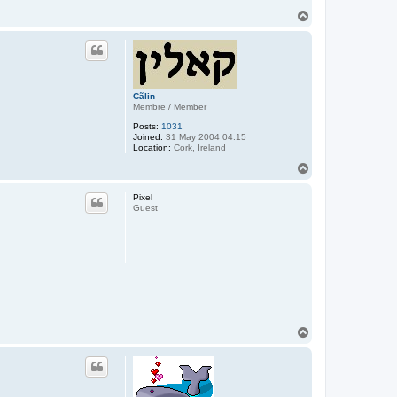
T
o
p
Cãlin
Membre / Member
Posts:
1031
Joined:
31 May 2004 04:15
Location:
Cork, Ireland
T
o
p
Pixel
Guest
T
o
p