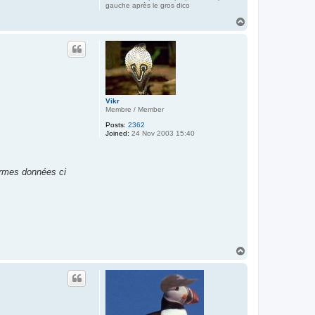
gauche après le gros dico
T
o
p
Vikr
Membre / Member
Posts:
2362
Joined:
24 Nov 2003 15:40
termes données ci
T
o
p