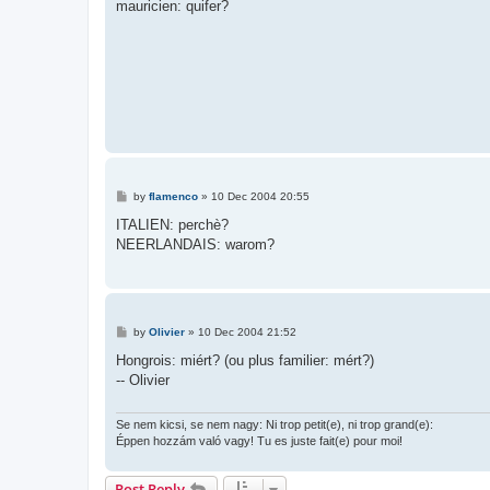
s
mauricien: quifer?
t
P
by
flamenco
»
10 Dec 2004 20:55
o
s
ITALIEN: perchè?
t
NEERLANDAIS: warom?
P
by
Olivier
»
10 Dec 2004 21:52
o
s
Hongrois: miért? (ou plus familier: mért?)
t
-- Olivier
Se nem kicsi, se nem nagy: Ni trop petit(e), ni trop grand(e):
Éppen hozzám való vagy! Tu es juste fait(e) pour moi!
Post Reply