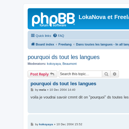
LokaNova et Free
Quick links
FAQ
Board index
Freelang
Dans toutes les langues - In all la
pourquoi ds tout les langues
Moderators:
kokoyaya
,
Beaumont
Search
Advanc
Post Reply
pourquoi ds tout les langues
P
by
mela
»
10 Dec 2004 14:40
o
s
voila je voudrai savoir cmmt dit on "pourquoi" ds toutes l
t
P
by
kokoyaya
»
10 Dec 2004 15:52
o