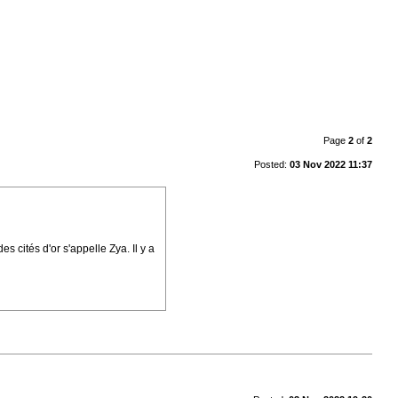
Page
2
of
2
Posted:
03 Nov 2022 11:37
s cités d'or s'appelle Zya. Il y a