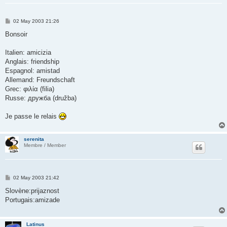
P
02 May 2003 21:26
o
s
Bonsoir
t
Italien: amicizia
Anglais: friendship
Espagnol: amistad
Allemand: Freundschaft
Grec: φιλία (filia)
Russe: дружба (družba)
Je passe le relais
serenita
Membre / Member
P
02 May 2003 21:42
o
s
Slovène:prijaznost
t
Portugais:amizade
Latinus