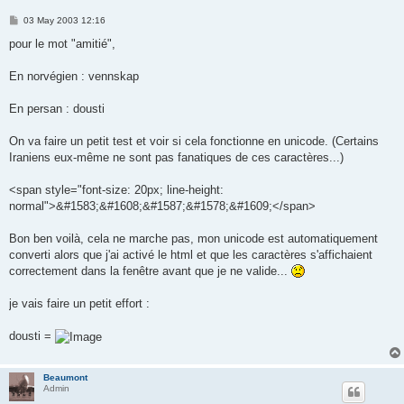
P
03 May 2003 12:16
o
s
pour le mot "amitié",
t
En norvégien : vennskap
En persan : dousti
On va faire un petit test et voir si cela fonctionne en unicode. (Certains
Iraniens eux-même ne sont pas fanatiques de ces caractères...)
<span style="font-size: 20px; line-height:
normal">&#1583;&#1608;&#1587;&#1578;&#1609;</span>
Bon ben voilà, cela ne marche pas, mon unicode est automatiquement
converti alors que j'ai activé le html et que les caractères s'affichaient
correctement dans la fenêtre avant que je ne valide...
je vais faire un petit effort :
dousti =
Beaumont
Admin