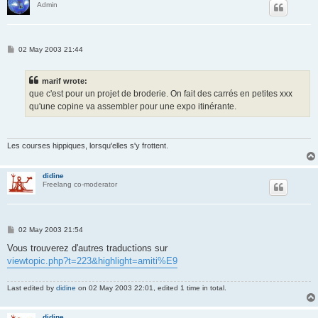
Admin
P
02 May 2003 21:44
o
s
t
marif wrote:
que c'est pour un projet de broderie. On fait des carrés en petites xxx
qu'une copine va assembler pour une expo itinérante.
Les courses hippiques, lorsqu'elles s'y frottent.
didine
Freelang co-moderator
P
02 May 2003 21:54
o
s
Vous trouverez d'autres traductions sur
t
viewtopic.php?t=223&highlight=amiti%E9
Last edited by
didine
on 02 May 2003 22:01, edited 1 time in total.
didine