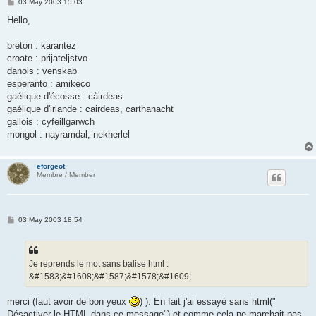
P
03 May 2003 15:03
o
s
Hello,
t
breton : karantez
croate : prijateljstvo
danois : venskab
esperanto : amikeco
gaélique d'écosse : càirdeas
gaélique d'irlande : cairdeas, carthanacht
gallois : cyfeillgarwch
mongol : nayramdal, nekherlel
eforgeot
Membre / Member
P
03 May 2003 18:54
o
s
t
Je reprends le mot sans balise html :
&#1583;&#1608;&#1587;&#1578;&#1609;
merci (faut avoir de bon yeux
) ). En fait j'ai essayé sans html("
Désactiver le HTML dans ce message") et comme cela ne marchait pas