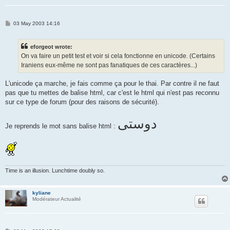
P
03 May 2003 14:16
o
s
t
eforgeot wrote:
On va faire un petit test et voir si cela fonctionne en unicode. (Certains
Iraniens eux-même ne sont pas fanatiques de ces caractères...)
L'unicode ça marche, je fais comme ça pour le thai. Par contre il ne faut
pas que tu mettes de balise html, car c'est le html qui n'est pas reconnu
sur ce type de forum (pour des raisons de sécurité).
دوستى
Je reprends le mot sans balise html :
Time is an illusion. Lunchtime doubly so.
kyliane
Modérateur Actualité