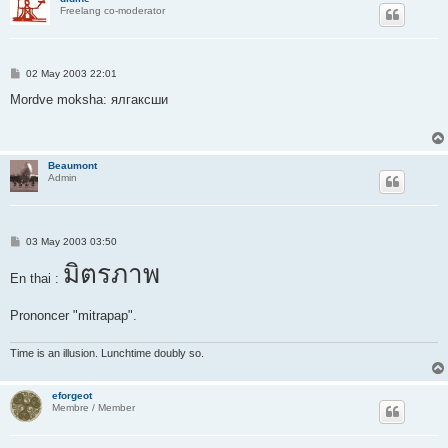
Freelang co-moderator
P
02 May 2003 22:01
o
s
Mordve moksha: ялгаксши
t
Beaumont
Admin
P
03 May 2003 03:50
o
s
มิตรภาพ
En thai :
t
Prononcer "mitrapap".
Time is an illusion. Lunchtime doubly so.
eforgeot
Membre / Member