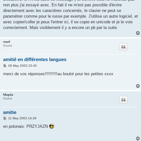
non plus j'ai essayé avec. En fait il ne m'est pas possible d'écrire
directement avec les caractères concernés, le clavier ne peut se
paramétrer comme pour le russe par exemple. J'utilise un autre logiciel, et
avec copier/coller je peux l'entrer ici, il se copie en unicode et je le vois
correctement. Mais visiblement il y a encore un pb par la suite.
marif
Guest
amitié en différentes langues
P
09 May 2003 23:45
o
s
merci de vos réponses!!!!!!!!!!au boulot pour les petites xxxx
t
Magda
Guest
amitie
P
11 May 2003 14:36
o
s
en polonais: PRZYJAZN
t