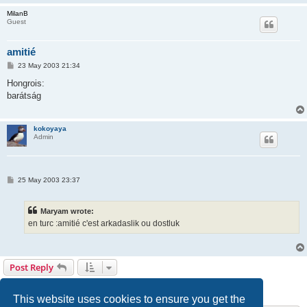
MilanB
Guest
amitié
P
23 May 2003 21:34
o
s
Hongrois:
t
barátság
kokoyaya
Admin
P
25 May 2003 23:37
o
s
t
Maryam wrote:
en turc :amitié c'est arkadaslik ou dostluk
Post Reply
1
2
3
4
5
Next
70 posts
This website uses cookies to ensure you get the