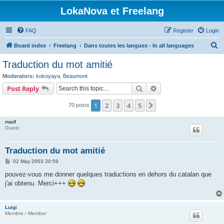
LokaNova et Freelang
FAQ
Register
Login
S
Board index
Freelang
Dans toutes les langues - In all languages
e
Traduction du mot amitié
a
Moderators:
kokoyaya
,
Beaumont
r
Search
Advanced search
Post Reply
c
1
2
3
4
5
Next
70 posts
h
marif
Guest
Traduction du mot amitié
P
02 May 2003 20:59
o
s
pouvez-vous me donner quelques traductions en dehors du catalan que
t
j'ai obtenu. Merci+++
Luigi
Membre / Member