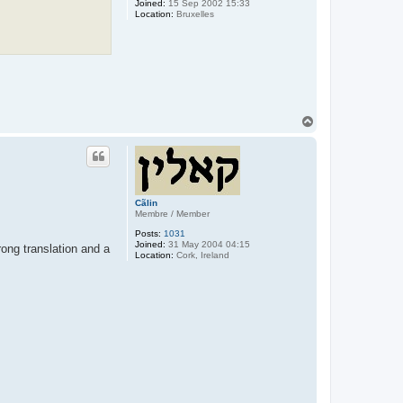
Joined:
15 Sep 2002 15:33
Location:
Bruxelles
T
o
p
Cãlin
Membre / Member
Posts:
1031
Joined:
31 May 2004 04:15
rong translation and a
Location:
Cork, Ireland