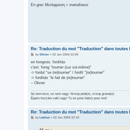
o
s
En grec Μετάφραση = metrafrassi
t
Re: Traduction du mot "Traduction" dans toutes 
P
by
Olivier
»
02 Jun 2004 22:06
o
s
en hongrois: fordítás
t
c'est: forog "tourner (sur soi-même)"
-> fordul "se (re)tourner" / fordít "(re)tourner"
-> fordítás "le fait de (re)tourner"
-- Olivier
Se nem kicsi, se nem nagy: Ni trop petit(e), ni trop grand(e):
Éppen hozzám való vagy! Tu es juste fait(e) pour moi!
Re: Traduction du mot "Traduction" dans toutes 
P
by
Latinus
»
02 Jun 2004 22:10
o
s
t