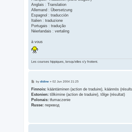
Anglais : Translation
Allemand : Übersetzung
Espagnol : traducción
Italien : traduzione
Portugais : tradução
Néerlandais : vertaling
à vous
Les courses hippiques, lorsqu'elles s'y frottent.
P
by
didine
»
02 Jun 2004 21:25
o
s
Finnois:
kääntäminen (action de traduire), käännös (résulta
t
Estonien:
tõlkimine (action de traduire), tõlge (résultat)
Polonais:
tłumaczenie
Russe:
перевод