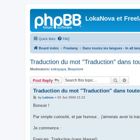
LokaNova et Free
Quick links
FAQ
Board index
Freelang
Dans toutes les langues - In all la
Traduction du mot "Traduction" dans to
Moderators:
kokoyaya
,
Beaumont
Search
Advanc
Post Reply
Traduction du mot "Traduction" dans toutes
P
by
Latinus
»
02 Jun 2004 21:22
o
s
Bonsoir !
t
Par simple curiosité, et par humour... j'aimerais avoir la t
Je commence :
Français: Traduction (sans blague!)