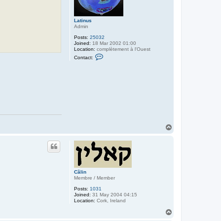
Latinus
Admin
Posts:
25032
Joined:
18 Mar 2002 01:00
Location:
complètement à l'Ouest
C
Contact:
o
n
t
a
c
t
L
a
t
i
n
u
T
s
o
p
Cãlin
Membre / Member
Posts:
1031
Joined:
31 May 2004 04:15
Location:
Cork, Ireland
T
o