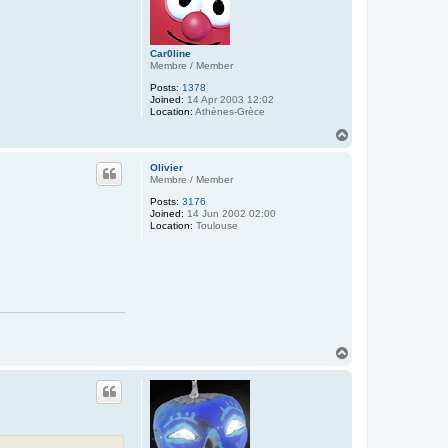
Car0line
Membre / Member
Posts:
1378
Joined:
14 Apr 2003 12:02
Location:
Athènes-Grèce
T
o
p
Olivier
Membre / Member
Posts:
3176
Joined:
14 Jun 2002 02:00
Location:
Toulouse
T
o
p