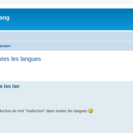
lang
nguages
utes les langues
ed search
 les lan
raduction du mot "traduction" dans toutes les langues