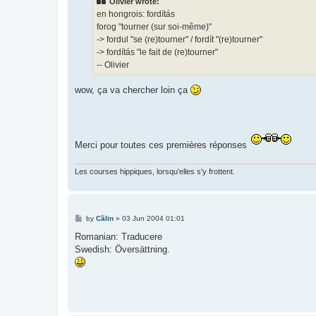
Olivier wrote:
en hongrois: fordítás
forog "tourner (sur soi-même)"
-> fordul "se (re)tourner" / fordít "(re)tourner"
-> fordítás "le fait de (re)tourner"
-- Olivier
wow, ça va chercher loin ça
Merci pour toutes ces premières réponses
Les courses hippiques, lorsqu'elles s'y frottent.
P
by
Cãlin
»
03 Jun 2004 01:01
o
s
Romanian: Traducere
t
Swedish: Översättning.