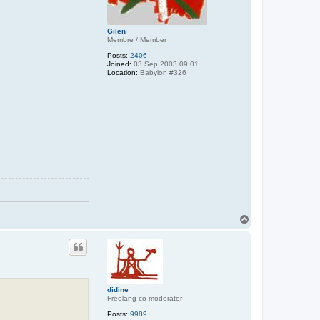
Gilen
Membre / Member
Posts:
2406
Joined:
03 Sep 2003 09:01
Location:
Babylon #326
T
o
p
didine
Freelang co-moderator
Posts:
9989