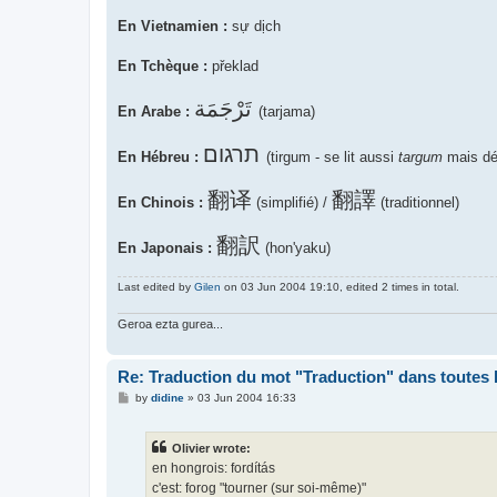
En Vietnamien :
sự dịch
En Tchèque :
překlad
تَرْجَمَة
En Arabe :
(tarjama)
תרגום
En Hébreu :
(tirgum - se lit aussi
targum
mais dés
翻译
翻譯
En Chinois :
(simplifié) /
(traditionnel)
翻訳
En Japonais :
(hon'yaku)
Last edited by
Gilen
on 03 Jun 2004 19:10, edited 2 times in total.
Geroa ezta gurea...
Re: Traduction du mot "Traduction" dans toutes 
P
by
didine
»
03 Jun 2004 16:33
o
s
t
Olivier wrote:
en hongrois: fordítás
c'est: forog "tourner (sur soi-même)"