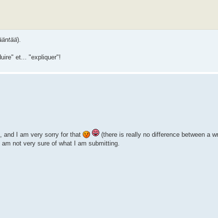
ääntää
).
uire" et... "expliquer"!
, and I am very sorry for that
(there is really no difference between a w
I am not very sure of what I am submitting.