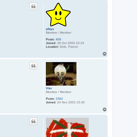
p
albyx
Membre / Member
Posts:
409
Joined:
28 Oct 2003 10:19
Location:
Dole, France
T
o
p
Vikr
Membre / Member
Posts:
2362
Joined:
24 Nov 2003 15:40
T
o
p