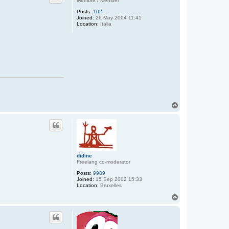
Membre / Member
Posts:
102
Joined:
26 May 2004 11:41
Location:
Italia
T
o
p
didine
Freelang co-moderator
Posts:
9989
Joined:
15 Sep 2002 15:33
Location:
Bruxelles
T
o
p