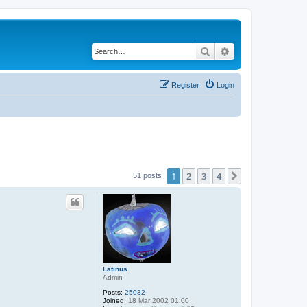
Search
Advanced search
Register
Login
1
2
3
4
Next
51 posts
Latinus
Admin
Posts:
25032
Joined:
18 Mar 2002 01:00