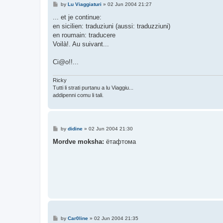
P
by
Lu Viaggiaturi
»
02 Jun 2004 21:27
o
s
... et je continue:
t
en sicilien: traduziuni (aussi: traduzziuni)
en roumain: traducere
Voilà!. Au suivant...
Ci@o!!...
Ricky
Tutti li strati purtanu a lu Viaggiu...
addipenni comu li tali.
P
by
didine
»
02 Jun 2004 21:30
o
s
Mordve moksha:
ётафтома
t
P
by
Car0line
»
02 Jun 2004 21:35