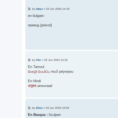
P
by
albyx
»
03 Jun 2004 14:18
o
s
en bulgare :
t
превод [prèvot]
P
by
Vikr
»
03 Jun 2004 14:32
o
s
En Tamoul
t
மொழி பெயர்ப்பு
moJi péyerpou
En Hindi
अनुवाद
anouvaad
P
by
Gilen
»
03 Jun 2004 16:00
o
s
En Basque :
Itzulpen
t