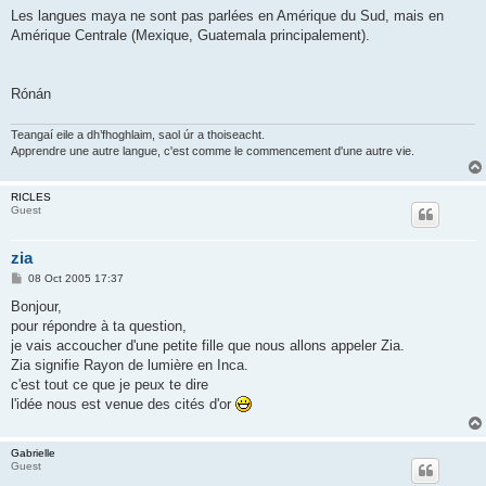
s
Les langues maya ne sont pas parlées en Amérique du Sud, mais en
t
Amérique Centrale (Mexique, Guatemala principalement).
Rónán
Teangaí eile a dh’fhoghlaim, saol úr a thoiseacht.
Apprendre une autre langue, c'est comme le commencement d'une autre vie.
RICLES
Guest
zia
P
08 Oct 2005 17:37
o
s
Bonjour,
t
pour répondre à ta question,
je vais accoucher d'une petite fille que nous allons appeler Zia.
Zia signifie Rayon de lumière en Inca.
c'est tout ce que je peux te dire
l'idée nous est venue des cités d'or
Gabrielle
Guest