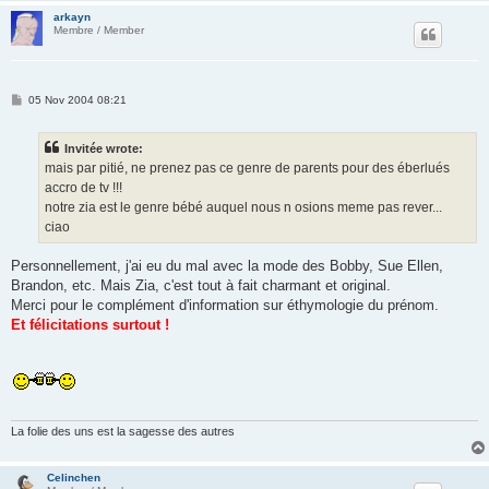
arkayn
Membre / Member
P
05 Nov 2004 08:21
o
s
t
Invitée wrote:
mais par pitié, ne prenez pas ce genre de parents pour des éberlués
accro de tv !!!
notre zia est le genre bébé auquel nous n osions meme pas rever...
ciao
Personnellement, j'ai eu du mal avec la mode des Bobby, Sue Ellen,
Brandon, etc. Mais Zia, c'est tout à fait charmant et original.
Merci pour le complément d'information sur éthymologie du prénom.
Et félicitations surtout !
La folie des uns est la sagesse des autres
Celinchen