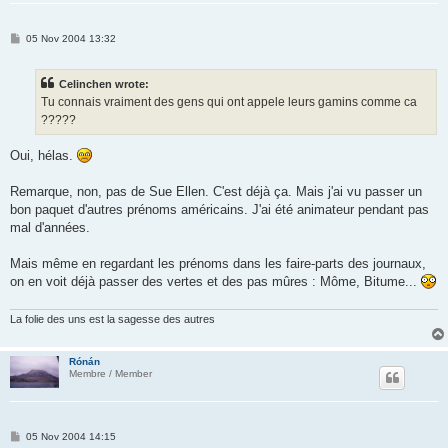
P
05 Nov 2004 13:32
o
s
t
Celinchen wrote:
Tu connais vraiment des gens qui ont appele leurs gamins comme ca
?????
Oui, hélas.
Remarque, non, pas de Sue Ellen. C'est déjà ça. Mais j'ai vu passer un
bon paquet d'autres prénoms américains. J'ai été animateur pendant pas
mal d'années.
Mais même en regardant les prénoms dans les faire-parts des journaux,
on en voit déjà passer des vertes et des pas mûres : Môme, Bitume...
La folie des uns est la sagesse des autres
Rónán
Membre / Member
P
05 Nov 2004 14:15
o