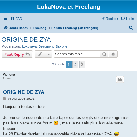
LokaNova et Freelang
FAQ
Register
Login
S
Board index
Freelang
Forum Freelang (en français)
e
ORIGINE DE ZYA
a
Moderators:
kokoyaya
,
Beaumont
,
Sisyphe
r
Search
Advanced s
Post Reply
c
1
2
Next
20 posts
h
Wenette
Guest
ORIGINE DE ZYA
P
08 Apr 2003 16:01
o
s
Bonjour à toutes et tous,
t
Je prends le risque de me faire taper sur les doigts si ce message n'est
pas à sa place sur ce forum
, mais je ne sais plus à quelle porte
frapper.
Le 28 Février dernier j'ai une adorable nièce qui est née : ZYA.