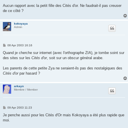
Aucun rapport avec la petit fille des Cités d'or. Ne faudrait-il pas creuser
de ce côté ?
kokoyaya
Admin
P
08 Apr 2003 16:16
o
s
Quand je cherche sur internet (avec l'orthographe ZIA), je tombe soint sur
t
des sites sur les
Cités d'or
, soit sur un obscur général arabe.
Les parents de cette petite Zya ne seraient-ils pas des nostalgiques des
Cités d'or
par hasard ?
arkayn
Membre / Member
P
09 Apr 2003 11:23
o
s
Je penche aussi pour les Cités d'Or mais Kokoyaya a été plus rapide que
t
moi.