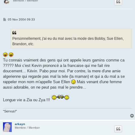
Membre / Member
P
05 Nov 2004 09:33
o
s
t
Personnellement, j'ai eu du mal avec la mode des Bobby, Sue Ellen,
Brandon, etc.
Tu connais vraiment des gens qui ont appele leurs gamins comme ca
????? Moi c'est Kevin prononcé a la francaise qui me fait rire
doucement... Kévin. Pabo pour moi. Par contre, la mere d'une amie
algerienne qui regarde pas mal la tele (la maman) et qui a du mal a se
rappeler mon nom m'appelle Sue Ellen
Mais venant d'une femme
aussi adorable, on ne peut pas mal le prendre...
Longue vie a Zia ou Zya !!!
"Servus!"
arkayn
Membre / Member