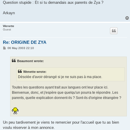
Question stupide : Et si tu demandais aux parents de Zya ?
Arkayn
Wenette
Guest
Re: ORIGINE DE ZYA
P
06 May 2003 22:10
o
s
t
Beaumont wrote:
Wenette wrote:
Désolée d'avoir dérangé si je ne suis pas à ma place.
Toutes les questions ayant trait aux langues ont leur place ici.
Bienvenue, donc, et j'espère que quelqu'un pourra te répondre. Les
parents, quelle explication donnent-ils ? Sont-ils d'origine étrangère ?
Un peu tardivement je viens te remercier pour l'accueil que tu as bien
voulu réserver à mon annonce.