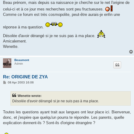
Beau prénom, mais depuis sa naissance je cherche sur le net l'origine de
celui-ci et à ce jour mes recherches sont peu fructueuses.
Comme ce forum est très cosmopolite, peut-être aurais-je enfin une
réponse à ma question.
Désolée d'avoir dérangé si je ne suis pas à ma place.
Amicalement.
Wenette.
Beaumont
Admin
Re: ORIGINE DE ZYA
P
08 Apr 2003 16:06
o
s
t
Wenette wrote:
Désolée d'avoir dérangé si je ne suis pas à ma place.
Toutes les questions ayant trait aux langues ont leur place ici. Bienvenue,
donc, et j'espère que quelqu'un pourra te répondre. Les parents, quelle
explication donnent-ils ? Sont-ils d'origine étrangère ?