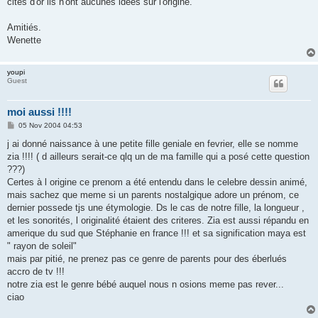
cités d'or ils n'ont aucunes idées sur l'origine.
Amitiés.
Wenette
youpi
Guest
moi aussi !!!!
P
05 Nov 2004 04:53
o
s
j ai donné naissance à une petite fille geniale en fevrier, elle se nomme
t
zia !!!! ( d ailleurs serait-ce qlq un de ma famille qui a posé cette question
???)
Certes à l origine ce prenom a été entendu dans le celebre dessin animé,
mais sachez que meme si un parents nostalgique adore un prénom, ce
dernier possede tjs une étymologie. Ds le cas de notre fille, la longueur ,
et les sonorités, l originalité étaient des criteres. Zia est aussi répandu en
amerique du sud que Stéphanie en france !!! et sa signification maya est
" rayon de soleil"
mais par pitié, ne prenez pas ce genre de parents pour des éberlués
accro de tv !!!
notre zia est le genre bébé auquel nous n osions meme pas rever...
ciao