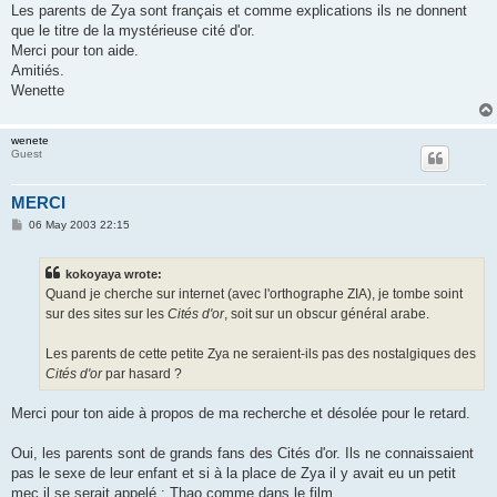
Les parents de Zya sont français et comme explications ils ne donnent
que le titre de la mystérieuse cité d'or.
Merci pour ton aide.
Amitiés.
Wenette
wenete
Guest
MERCI
P
06 May 2003 22:15
o
s
t
kokoyaya wrote:
Quand je cherche sur internet (avec l'orthographe ZIA), je tombe soint
sur des sites sur les
Cités d'or
, soit sur un obscur général arabe.
Les parents de cette petite Zya ne seraient-ils pas des nostalgiques des
Cités d'or
par hasard ?
Merci pour ton aide à propos de ma recherche et désolée pour le retard.
Oui, les parents sont de grands fans des Cités d'or. Ils ne connaissaient
pas le sexe de leur enfant et si à la place de Zya il y avait eu un petit
mec il se serait appelé : Thao comme dans le film.