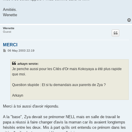
Amitiés.
Wenette
Wenette
Guest
MERCI
P
06 May 2003 22:19
o
s
t
arkayn wrote:
Je penche aussi pour les Cités d'Or mais Kokoyaya a été plus rapide
que moi.
Question stupide : Et si tu demandais aux parents de Zya ?
Arkayn
Merci à toi aussi d'avoir répondu.
A la "base", Zya devait se prénomer NELL mais en salle de travail le
papa a réussi à faire changer d'avis la maman car ils avaient longtemps
hésités entre les deux. Mis à part qu'ils ont entendu ce prénom dans les