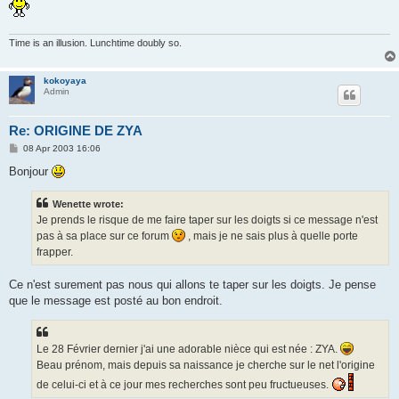
Time is an illusion. Lunchtime doubly so.
kokoyaya
Admin
Re: ORIGINE DE ZYA
P
08 Apr 2003 16:06
o
s
Bonjour
t
Wenette wrote:
Je prends le risque de me faire taper sur les doigts si ce message n'est
pas à sa place sur ce forum
, mais je ne sais plus à quelle porte
frapper.
Ce n'est surement pas nous qui allons te taper sur les doigts. Je pense
que le message est posté au bon endroit.
Le 28 Février dernier j'ai une adorable nièce qui est née : ZYA.
Beau prénom, mais depuis sa naissance je cherche sur le net l'origine
de celui-ci et à ce jour mes recherches sont peu fructueuses.